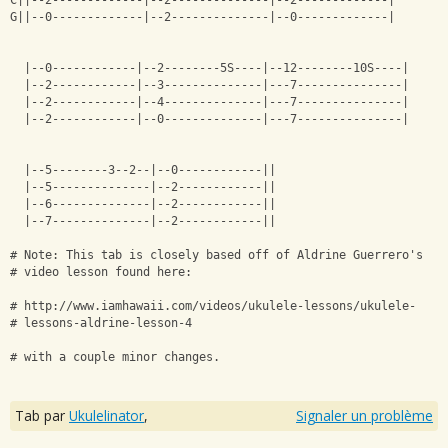
C||--2-------------|--2--------------|--2-------------|
G||--0-------------|--2--------------|--0-------------|
  |--0------------|--2--------5S----|--12--------10S----|
  |--2------------|--3--------------|---7---------------|
  |--2------------|--4--------------|---7---------------|
  |--2------------|--0--------------|---7---------------|
  |--5--------3--2--|--0------------||
  |--5--------------|--2------------||
  |--6--------------|--2------------||
  |--7--------------|--2------------||
# Note: This tab is closely based off of Aldrine Guerrero's 
# video lesson found here: 
# http://www.iamhawaii.com/videos/ukulele-lessons/ukulele-
# lessons-aldrine-lesson-4
# with a couple minor changes.
Tab par
Ukulelinator
,
Signaler un problème