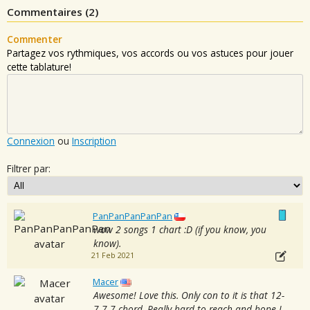
Commentaires (
2
)
Commenter
Partagez vos rythmiques, vos accords ou vos astuces pour jouer
cette tablature!
Connexion
ou
Inscription
Filtrer par:
PanPanPanPanPan
wow 2 songs 1 chart :D (if you know, you
know).
21 Feb 2021
Macer
Awesome! Love this. Only con to it is that 12-
7-7-7 chord. Really hard to reach and hope I