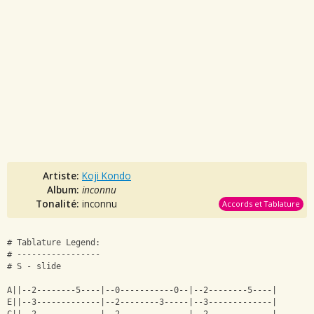
Artiste:
Koji Kondo
Album:
inconnu
Tonalité:
inconnu
Accords et Tablature
# Tablature Legend:
# -----------------
# S - slide
A||--2--------5----|--0-----------0--|--2--------5----|
E||--3-------------|--2--------3-----|--3-------------|