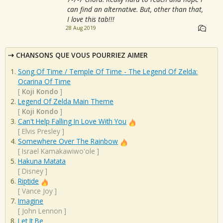
can find an alternative. But, other than that,
I love this tab!!!
28 Aug 2019
CHANSONS QUE VOUS POURRIEZ AIMER
Song Of Time / Temple Of Time - The Legend Of Zelda:
Ocarina Of Time
[
Koji Kondo
]
Legend Of Zelda Main Theme
[
Koji Kondo
]
Can't Help Falling In Love With You
[
Elvis Presley
]
Somewhere Over The Rainbow
[
Israel Kamakawiwo'ole
]
Hakuna Matata
[
Disney
]
Riptide
[
Vance Joy
]
Imagine
[
John Lennon
]
Let It Be