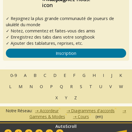
✓ Rejoignez la plus grande communauté de joueurs de
ukulélé du monde
✓ Notez, commentez et faites-vous des amis
✓ Enregistrez des tabs dans votre songbook
✓ Ajouter des tablatures, reprises, etc.
Inscription
0-9
A
B
C
D
E
F
G
H
I
J
K
L
M
N
O
P
Q
R
S
T
U
V
W
X
Y
Z
Notre Réseau:
Accordeur
Diagrammes d'accords
Gammes & Modes
Cours
(en)
AutoScroll
•
•
•
•
•
FAQ
Contact
CGU
Données Personnelles
Partenaires