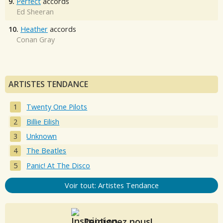
9.
Perfect
accords
Ed Sheeran
10.
Heather
accords
Conan Gray
ARTISTES TENDANCE
Twenty One Pilots
Billie Eilish
Unknown
The Beatles
Panic! At The Disco
Voir tout: Artistes Tendance
Rejoignez nous!