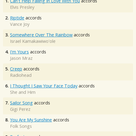
1.
Can't Help Falling In Love With You
accords
Elvis Presley
2.
Riptide
accords
Vance Joy
3.
Somewhere Over The Rainbow
accords
Israel Kamakawiwo'ole
4.
I'm Yours
accords
Jason Mraz
5.
Creep
accords
Radiohead
6.
I Thought I Saw Your Face Today
accords
She and Him
7.
Sailor Song
accords
Gigi Perez
8.
You Are My Sunshine
accords
Folk Songs