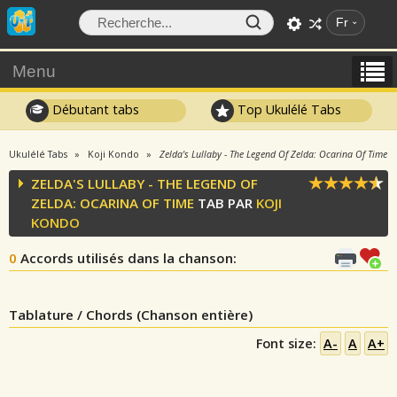
Fr
Menu
Débutant tabs
Top Ukulélé Tabs
Ukulélé Tabs
Koji Kondo
Zelda's Lullaby - The Legend Of Zelda: Ocarina Of Time
ZELDA'S LULLABY - THE LEGEND OF
ZELDA: OCARINA OF TIME
TAB PAR
KOJI
KONDO
0
Accords utilisés dans la chanson
:
Tablature / Chords (Chanson entière)
Font size:
A-
A
A+