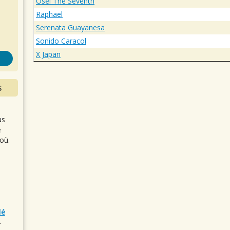
s
Osei The Seventh
Raphael
Serenata Guayanesa
Sonido Caracol
X Japan
S
us
e
où.
lé
r