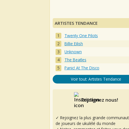
ARTISTES TENDANCE
Twenty One Pilots
Billie Eilish
Unknown
The Beatles
Panic! At The Disco
Voir tout: Artistes Tendance
Rejoignez nous!
✓ Rejoignez la plus grande communaut
de joueurs de ukulélé du monde