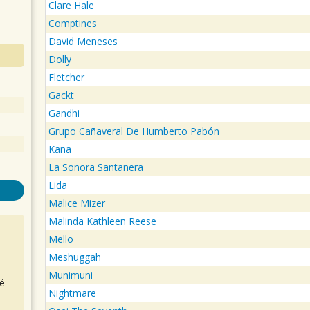
Clare Hale
Comptines
David Meneses
Dolly
Fletcher
Gackt
Gandhi
Grupo Cañaveral De Humberto Pabón
Kana
La Sonora Santanera
Lida
Malice Mizer
Malinda Kathleen Reese
Mello
Meshuggah
Munimuni
é
Nightmare