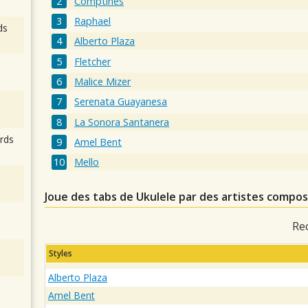
Comptines
Raphael
ds
Alberto Plaza
Fletcher
Malice Mizer
Serenata Guayanesa
La Sonora Santanera
rds
Amel Bent
Mello
Joue des tabs de Ukulele par des artistes comp
Re
Styles
Alberto Plaza
Amel Bent