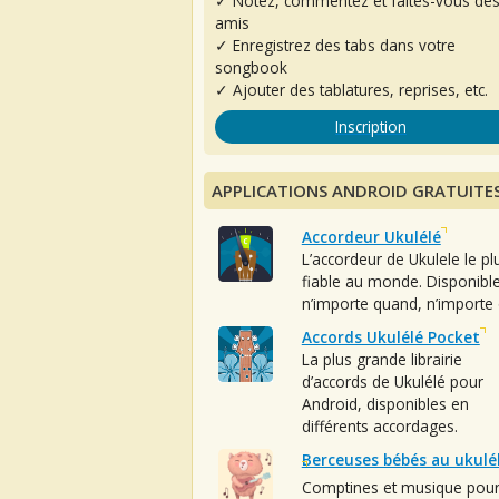
✓ Notez, commentez et faites-vous de
amis
✓ Enregistrez des tabs dans votre
songbook
✓ Ajouter des tablatures, reprises, etc.
Inscription
APPLICATIONS ANDROID GRATUITE
Accordeur Ukulélé
L’accordeur de Ukulele le pl
fiable au monde. Disponibl
n’importe quand, n’importe 
Accords Ukulélé Pocket
La plus grande librairie
d’accords de Ukulélé pour
Android, disponibles en
différents accordages.
Berceuses bébés au ukulé
Comptines et musique pou