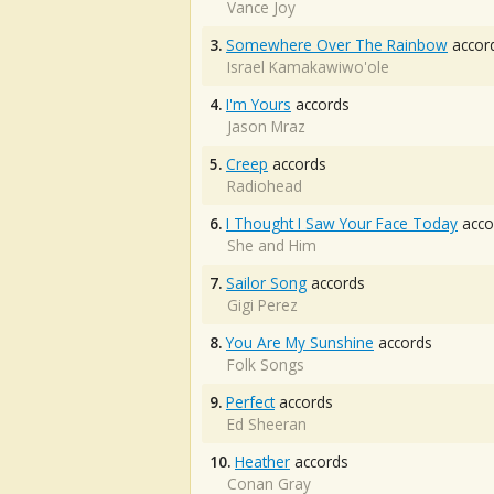
Vance Joy
3.
Somewhere Over The Rainbow
accor
Israel Kamakawiwo'ole
4.
I'm Yours
accords
Jason Mraz
5.
Creep
accords
Radiohead
6.
I Thought I Saw Your Face Today
acco
She and Him
7.
Sailor Song
accords
Gigi Perez
8.
You Are My Sunshine
accords
Folk Songs
9.
Perfect
accords
Ed Sheeran
10.
Heather
accords
Conan Gray