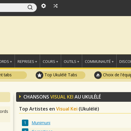
ORDS +
REPRISES +
COURS +
OUTILS +
COMMUNAUTÉ +
DISCO
t tabs
Top Ukulélé Tabs
Choix de l'équi
CHANSONS
VISUAL KEI
AU UKULÉLÉ
Top Artistes en
Visual Kei
(Ukulélé)
ords
Munimuni