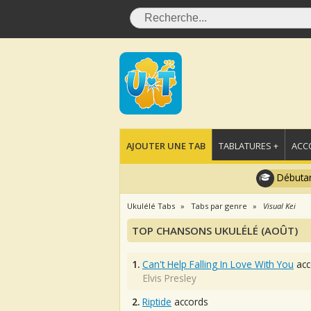
AJOUTER UNE TAB
TABLATURES +
ACC
Débutan
Ukulélé Tabs
Tabs par genre
Visual Kei
TOP CHANSONS UKULÉLÉ (AOÛT)
1.
Can't Help Falling In Love With You
acc
Elvis Presley
2.
Riptide
accords