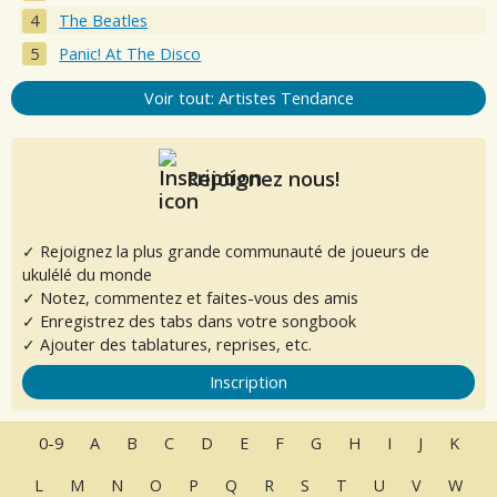
The Beatles
Panic! At The Disco
Voir tout: Artistes Tendance
Rejoignez nous!
✓ Rejoignez la plus grande communauté de joueurs de
ukulélé du monde
✓ Notez, commentez et faites-vous des amis
✓ Enregistrez des tabs dans votre songbook
✓ Ajouter des tablatures, reprises, etc.
Inscription
0-9
A
B
C
D
E
F
G
H
I
J
K
L
M
N
O
P
Q
R
S
T
U
V
W