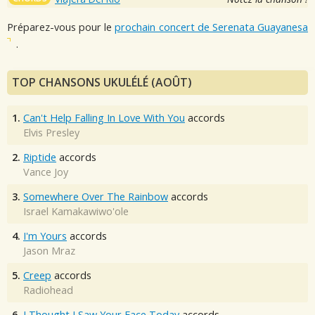
Préparez-vous pour le
prochain concert de Serenata Guayanesa
.
TOP CHANSONS UKULÉLÉ (AOÛT)
1.
Can't Help Falling In Love With You
accords
Elvis Presley
2.
Riptide
accords
Vance Joy
3.
Somewhere Over The Rainbow
accords
Israel Kamakawiwo'ole
4.
I'm Yours
accords
Jason Mraz
5.
Creep
accords
Radiohead
6.
I Thought I Saw Your Face Today
accords