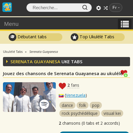
Fr
Menu
Débutant tabs
Top Ukulélé Tabs
Ukulélé Tabs
Serenata Guayanesa
SERENATA GUAYANESA
UKE TABS
Jouez des chansons de Serenata Guayanesa au ukulélé
2
fans
(
Venezuela
)
dance
folk
pop
rock psychédélique
visual kei
2
chansons (0 tabs et 2 accords)