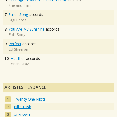
She and Him
7.
Sailor Song
accords
Gigi Perez
8.
You Are My Sunshine
accords
Folk Songs
9.
Perfect
accords
Ed Sheeran
10.
Heather
accords
Conan Gray
ARTISTES TENDANCE
Twenty One Pilots
Billie Eilish
Unknown