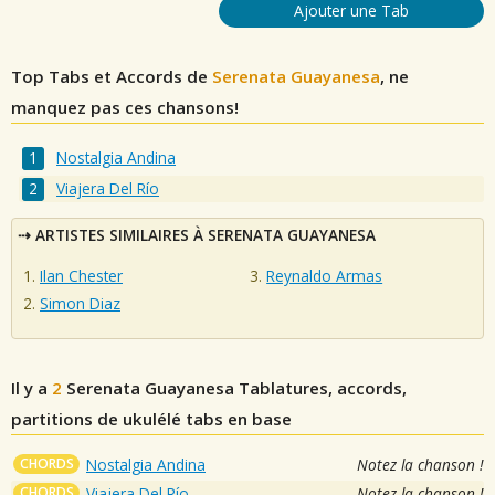
Ajouter une Tab
Top Tabs et Accords de
Serenata Guayanesa
, ne
manquez pas ces chansons!
Nostalgia Andina
Viajera Del Río
ARTISTES SIMILAIRES À SERENATA GUAYANESA
Ilan Chester
Reynaldo Armas
Simon Diaz
Il y a
2
Serenata Guayanesa
Tablatures, accords,
partitions de ukulélé tabs en base
CHORDS
Nostalgia Andina
Notez la chanson !
CHORDS
Viajera Del Río
Notez la chanson !