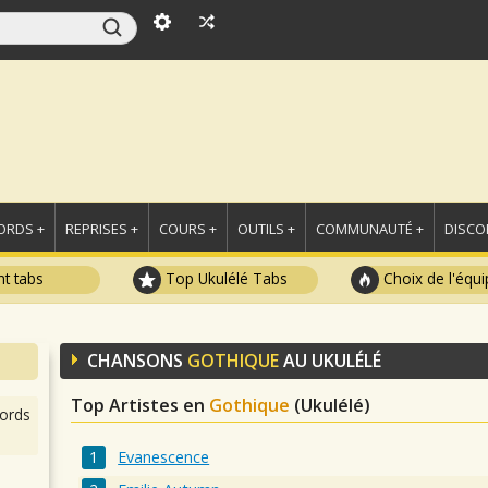
ORDS +
REPRISES +
COURS +
OUTILS +
COMMUNAUTÉ +
DISCO
t tabs
Top Ukulélé Tabs
Choix de l'équi
CHANSONS
GOTHIQUE
AU UKULÉLÉ
Top Artistes en
Gothique
(Ukulélé)
ords
Evanescence