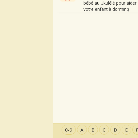
bébé au Ukulélé pour aider
votre enfant à dormir :)
0-9
A
B
C
D
E