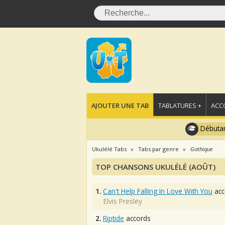
AJOUTER UNE TAB
TABLATURES +
ACC
Débutan
Ukulélé Tabs
Tabs par genre
Gothique
TOP CHANSONS UKULÉLÉ (AOÛT)
1.
Can't Help Falling In Love With You
acc
Elvis Presley
2.
Riptide
accords