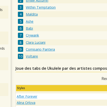
Emilie Autumn
Within Temptation
ds
Maldita
Ashe
Babi
Crywank
Clara Luciani
rds
Comisario Pantera
Voltaire
Joue des tabs de Ukulele par des artistes comp
Re
Styles
After Forever
Alina Orlova