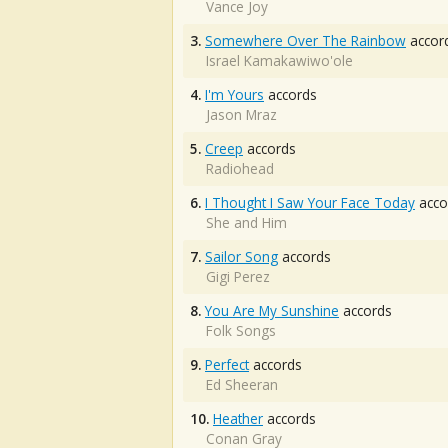
Vance Joy
3.
Somewhere Over The Rainbow
accor
Israel Kamakawiwo'ole
4.
I'm Yours
accords
Jason Mraz
5.
Creep
accords
Radiohead
6.
I Thought I Saw Your Face Today
acco
She and Him
7.
Sailor Song
accords
Gigi Perez
8.
You Are My Sunshine
accords
Folk Songs
9.
Perfect
accords
Ed Sheeran
10.
Heather
accords
Conan Gray