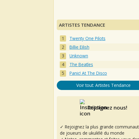
ARTISTES TENDANCE
Twenty One Pilots
Billie Eilish
Unknown
The Beatles
Panic! At The Disco
Voir tout: Artistes Tendance
Rejoignez nous!
✓ Rejoignez la plus grande communaut
de joueurs de ukulélé du monde