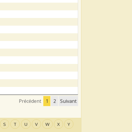
Précédent
1
2
Suivant
S
T
U
V
W
X
Y