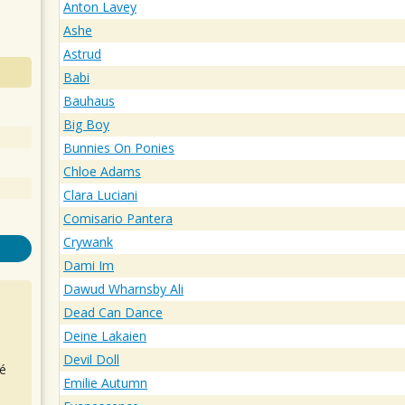
Anton Lavey
Ashe
Astrud
Babi
Bauhaus
Big Boy
Bunnies On Ponies
Chloe Adams
Clara Luciani
Comisario Pantera
Crywank
Dami Im
Dawud Wharnsby Ali
Dead Can Dance
Deine Lakaien
Devil Doll
é
Emilie Autumn