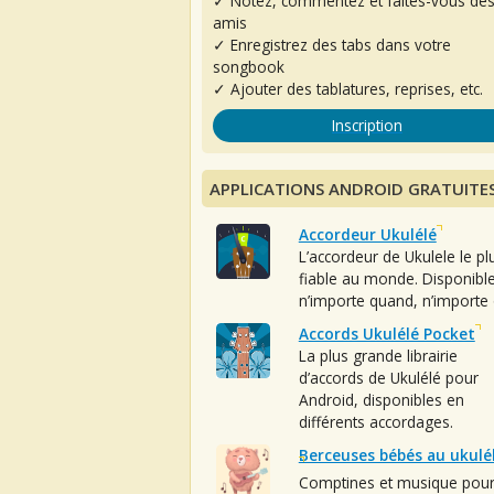
✓ Notez, commentez et faites-vous de
amis
✓ Enregistrez des tabs dans votre
songbook
✓ Ajouter des tablatures, reprises, etc.
Inscription
APPLICATIONS ANDROID GRATUITE
Accordeur Ukulélé
L’accordeur de Ukulele le pl
fiable au monde. Disponibl
n’importe quand, n’importe 
Accords Ukulélé Pocket
La plus grande librairie
d’accords de Ukulélé pour
Android, disponibles en
différents accordages.
Berceuses bébés au ukulé
Comptines et musique pou