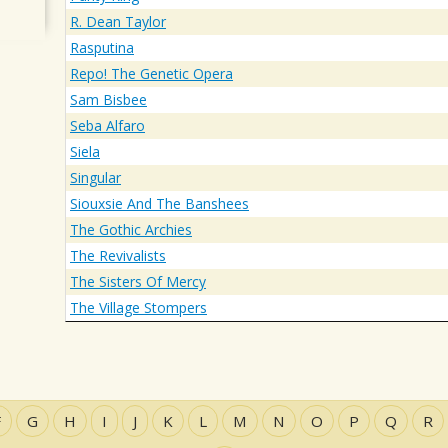
R. Dean Taylor
Rasputina
Repo! The Genetic Opera
Sam Bisbee
Seba Alfaro
Siela
Singular
Siouxsie And The Banshees
The Gothic Archies
The Revivalists
The Sisters Of Mercy
The Village Stompers
F
G
H
I
J
K
L
M
N
O
P
Q
R