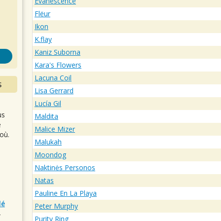
s
Evanescence
Flëur
Ikon
K.flay
Kaniz Suborna
Kara's Flowers
Lacuna Coil
S
Lisa Gerrard
Lucía Gil
us
Maldita
e
Malice Mizer
où.
Malukah
Moondog
Naktinės Personos
Natas
Pauline En La Playa
lé
Peter Murphy
r
Purity Ring