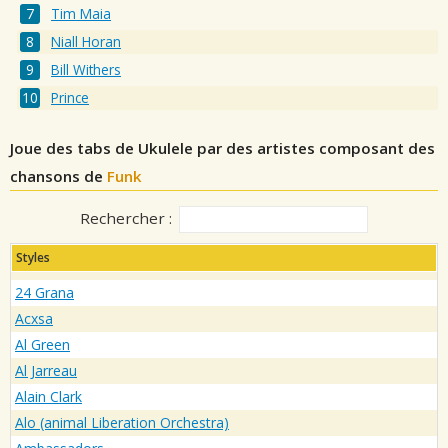
Tim Maia
Niall Horan
Bill Withers
Prince
Joue des tabs de Ukulele par des artistes composant des
chansons de
Funk
Rechercher :
Styles
24 Grana
Acxsa
Al Green
Al Jarreau
Alain Clark
Alo (animal Liberation Orchestra)