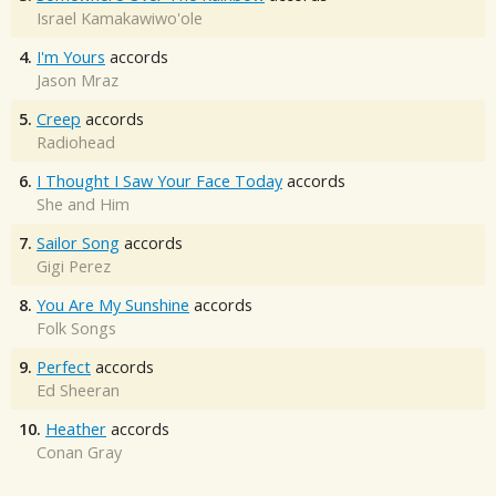
Israel Kamakawiwo'ole
4.
I'm Yours
accords
Jason Mraz
5.
Creep
accords
Radiohead
6.
I Thought I Saw Your Face Today
accords
She and Him
7.
Sailor Song
accords
Gigi Perez
8.
You Are My Sunshine
accords
Folk Songs
9.
Perfect
accords
Ed Sheeran
10.
Heather
accords
Conan Gray