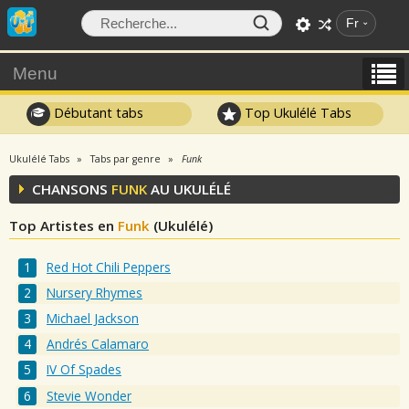
Fr
Menu
Débutant tabs
Top Ukulélé Tabs
Ukulélé Tabs
Tabs par genre
Funk
CHANSONS
FUNK
AU UKULÉLÉ
Top Artistes en
Funk
(Ukulélé)
Red Hot Chili Peppers
Nursery Rhymes
Michael Jackson
Andrés Calamaro
IV Of Spades
Stevie Wonder