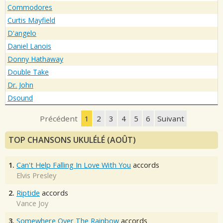
Commodores
Curtis Mayfield
D'angelo
Daniel Lanois
Donny Hathaway
Double Take
Dr. John
Dsound
Précédent
1
2
3
4
5
6
Suivant
TOP CHANSONS UKULÉLÉ (AOÛT)
1.
Can't Help Falling In Love With You
accords
Elvis Presley
2.
Riptide
accords
Vance Joy
3.
Somewhere Over The Rainbow
accords