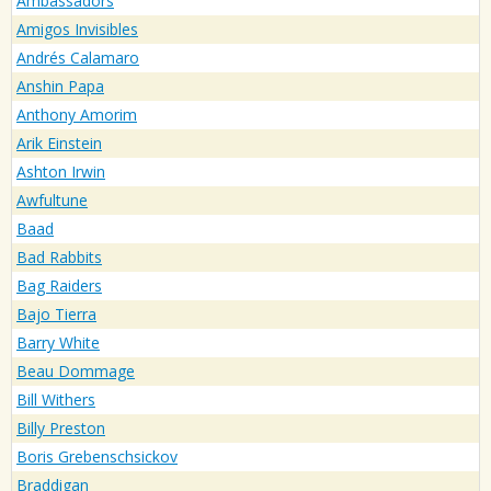
Ambassadors
Amigos Invisibles
Andrés Calamaro
Anshin Papa
Anthony Amorim
Arik Einstein
Ashton Irwin
Awfultune
Baad
Bad Rabbits
Bag Raiders
Bajo Tierra
Barry White
Beau Dommage
Bill Withers
Billy Preston
Boris Grebenschsickov
Braddigan