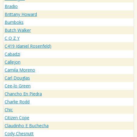
Bradio
Brittany Howard
Bumboks
Butch Walker
C O Z Y
C419 (daniel Rosenfeld)
Cabadzi
Callejon
Camila Moreno
Carl Douglas
Cee-lo Green
Chancho En Piedra
Charlie Rodd
Chic
Citizen Cope
Claudinho E Buchecha
Cody Chesnutt