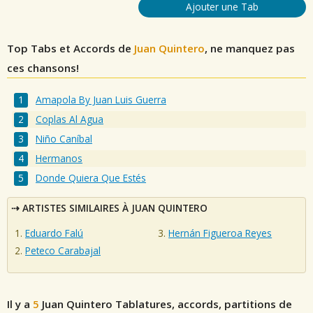
Ajouter une Tab
Top Tabs et Accords de
Juan Quintero
, ne manquez pas
ces chansons!
Amapola By Juan Luis Guerra
Coplas Al Agua
Niño Caníbal
Hermanos
Donde Quiera Que Estés
ARTISTES SIMILAIRES À JUAN QUINTERO
Eduardo Falú
Hernán Figueroa Reyes
Peteco Carabajal
Il y a
5
Juan Quintero
Tablatures, accords, partitions de