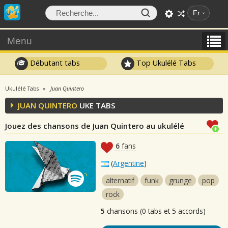
Fr
Menu
Débutant tabs
Top Ukulélé Tabs
Ukulélé Tabs
Juan Quintero
JUAN QUINTERO
UKE TABS
Jouez des chansons de Juan Quintero au ukulélé
6
fans
(
Argentine
)
alternatif
funk
grunge
pop
rock
5
chansons (0 tabs et 5 accords)