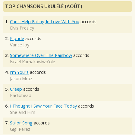
TOP CHANSONS UKULÉLÉ (AOÛT)
1.
Can't Help Falling In Love With You
accords
Elvis Presley
2.
Riptide
accords
Vance Joy
3.
Somewhere Over The Rainbow
accords
Israel Kamakawiwo'ole
4.
I'm Yours
accords
Jason Mraz
5.
Creep
accords
Radiohead
6.
I Thought I Saw Your Face Today
accords
She and Him
7.
Sailor Song
accords
Gigi Perez