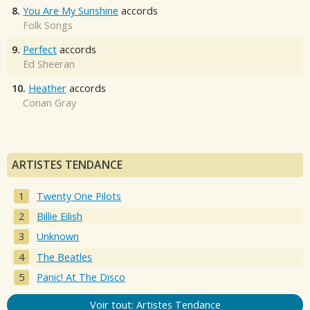
8.
You Are My Sunshine
accords
Folk Songs
9.
Perfect
accords
Ed Sheeran
10.
Heather
accords
Conan Gray
ARTISTES TENDANCE
Twenty One Pilots
Billie Eilish
Unknown
The Beatles
Panic! At The Disco
Voir tout: Artistes Tendance