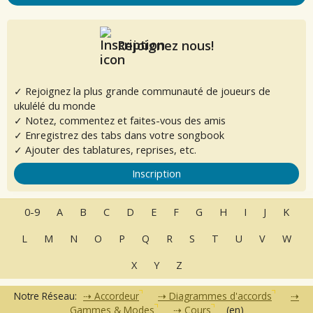
Rejoignez nous!
✓ Rejoignez la plus grande communauté de joueurs de
ukulélé du monde
✓ Notez, commentez et faites-vous des amis
✓ Enregistrez des tabs dans votre songbook
✓ Ajouter des tablatures, reprises, etc.
Inscription
0-9
A
B
C
D
E
F
G
H
I
J
K
L
M
N
O
P
Q
R
S
T
U
V
W
X
Y
Z
Notre Réseau:
Accordeur
Diagrammes d'accords
Gammes & Modes
Cours
(en)