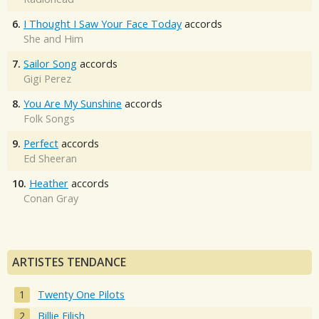
6.
I Thought I Saw Your Face Today
accords
She and Him
7.
Sailor Song
accords
Gigi Perez
8.
You Are My Sunshine
accords
Folk Songs
9.
Perfect
accords
Ed Sheeran
10.
Heather
accords
Conan Gray
ARTISTES TENDANCE
Twenty One Pilots
Billie Eilish