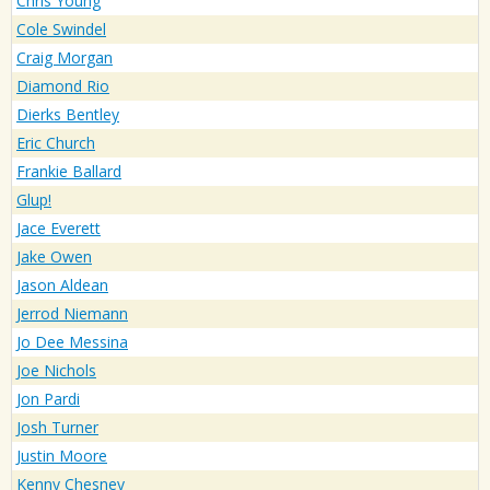
Chris Young
Cole Swindel
Craig Morgan
Diamond Rio
Dierks Bentley
Eric Church
Frankie Ballard
Glup!
Jace Everett
Jake Owen
Jason Aldean
Jerrod Niemann
Jo Dee Messina
Joe Nichols
Jon Pardi
Josh Turner
Justin Moore
Kenny Chesney