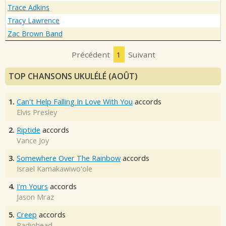
Trace Adkins
Tracy Lawrence
Zac Brown Band
Précédent
1
Suivant
TOP CHANSONS UKULÉLÉ (AOÛT)
1.
Can't Help Falling In Love With You
accords
Elvis Presley
2.
Riptide
accords
Vance Joy
3.
Somewhere Over The Rainbow
accords
Israel Kamakawiwo'ole
4.
I'm Yours
accords
Jason Mraz
5.
Creep
accords
Radiohead