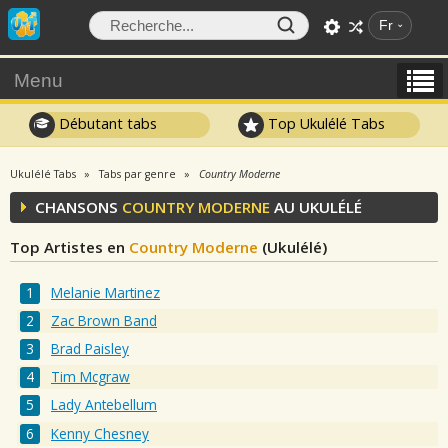
Fr
Menu
Débutant tabs
Top Ukulélé Tabs
Ukulélé Tabs
Tabs par genre
Country Moderne
CHANSONS
COUNTRY MODERNE
AU UKULÉLÉ
Top Artistes en
Country Moderne
(Ukulélé)
Melanie Martinez
Zac Brown Band
Brad Paisley
Tim Mcgraw
Lady Antebellum
Kenny Chesney