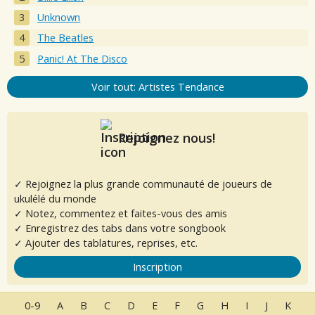
Unknown
The Beatles
Panic! At The Disco
Voir tout: Artistes Tendance
Rejoignez nous!
✓ Rejoignez la plus grande communauté de joueurs de
ukulélé du monde
✓ Notez, commentez et faites-vous des amis
✓ Enregistrez des tabs dans votre songbook
✓ Ajouter des tablatures, reprises, etc.
Inscription
0-9
A
B
C
D
E
F
G
H
I
J
K