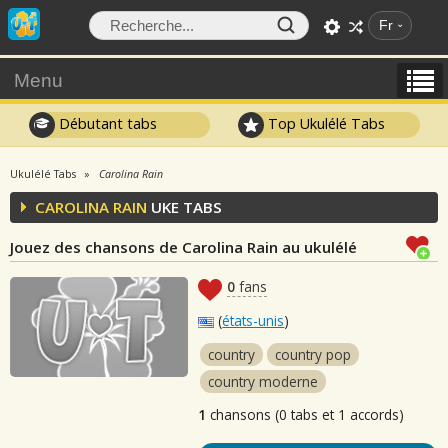
Fr
Menu
Débutant tabs
Top Ukulélé Tabs
Ukulélé Tabs
Carolina Rain
CAROLINA RAIN
UKE TABS
Jouez des chansons de Carolina Rain au ukulélé
0
fans
(
états-unis
)
country
country pop
country moderne
1
chansons (0 tabs et 1 accords)