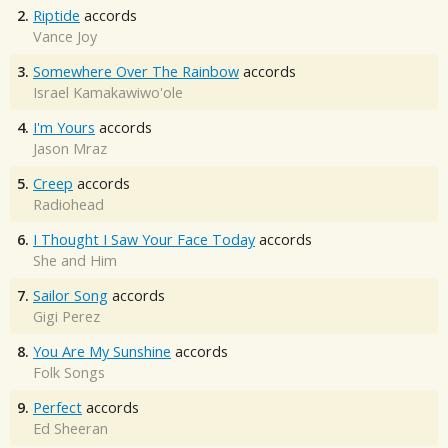
2.
Riptide
accords
Vance Joy
3.
Somewhere Over The Rainbow
accords
Israel Kamakawiwo'ole
4.
I'm Yours
accords
Jason Mraz
5.
Creep
accords
Radiohead
6.
I Thought I Saw Your Face Today
accords
She and Him
7.
Sailor Song
accords
Gigi Perez
8.
You Are My Sunshine
accords
Folk Songs
9.
Perfect
accords
Ed Sheeran