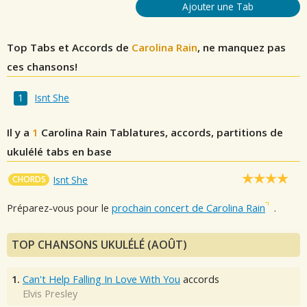
Ajouter une Tab
Top Tabs et Accords de
Carolina Rain
, ne manquez pas
ces chansons!
Isnt She
Il y a
1
Carolina Rain
Tablatures, accords, partitions de
ukulélé tabs en base
CHORDS
Isnt She
Préparez-vous pour le
prochain concert de Carolina Rain
.
TOP CHANSONS UKULÉLÉ (AOÛT)
1.
Can't Help Falling In Love With You
accords
Elvis Presley