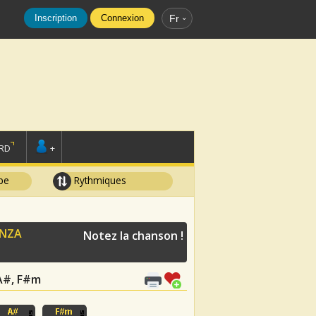
Inscription
Connexion
Fr
RD
+
pe
Rythmiques
ANZA
Notez la chanson !
, A#, F#m