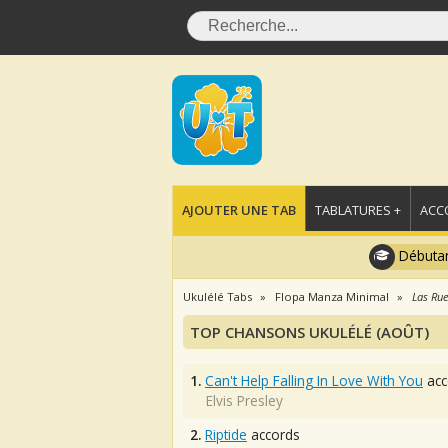
AJOUTER UNE TAB
TABLATURES +
ACC
Débutan
Ukulélé Tabs
Flopa Manza Minimal
Las Ru
TOP CHANSONS UKULÉLÉ (AOÛT)
1.
Can't Help Falling In Love With You
acc
Elvis Presley
2.
Riptide
accords