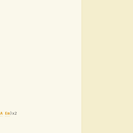
A
Em
)x2