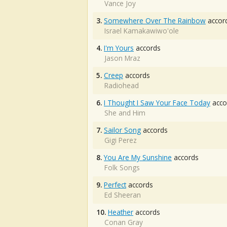
Vance Joy
3.
Somewhere Over The Rainbow
accor
Israel Kamakawiwo'ole
4.
I'm Yours
accords
Jason Mraz
5.
Creep
accords
Radiohead
6.
I Thought I Saw Your Face Today
acco
She and Him
7.
Sailor Song
accords
Gigi Perez
8.
You Are My Sunshine
accords
Folk Songs
9.
Perfect
accords
Ed Sheeran
10.
Heather
accords
Conan Gray