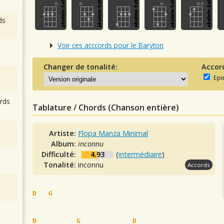
ds
Voir ces acccords pour le Baryton
Changer de tonalité:
Accor
Epi
rds
Tablature / Chords (Chanson entière)
Artiste:
Flopa Manza Minimal
Album:
inconnu
Difficulté:
4.93
(
intermédiaire
)
Tonalité:
inconnu
Accords
D
G
D
G
D