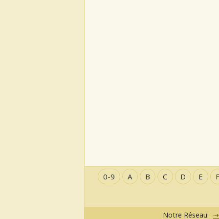
0-9
A
B
C
D
E
Notre Réseau: