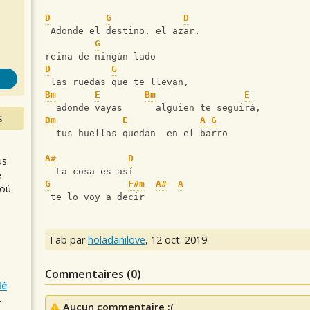
s
D
G
D
 Adonde el destino, el azar,
G
reina de ningún lado
D
G
 las ruedas que te llevan,
Bm
E
Bm
E
  adonde vayas      alguien te seguirá,
S
Bm
E
A
G
  tus huellas quedan  en el barro
A#
D
us
  La cosa es así
e
G
F#m
A#
A
où.
 te lo voy a decir
Tab par
holadanilove
,
12 oct. 2019
Commentaires (
0
)
lé
r
Aucun commentaire :(