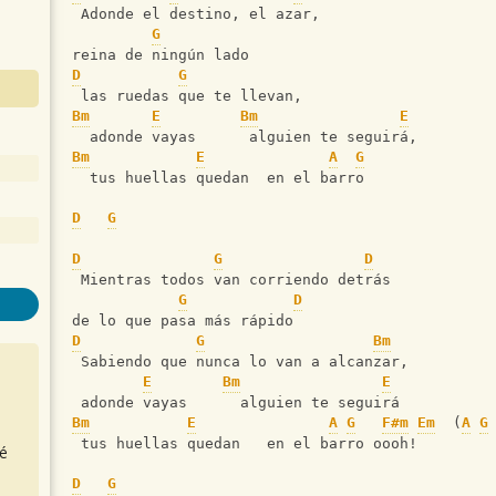
 Adonde el destino, el azar,
G
reina de ningún lado
D
G
 las ruedas que te llevan,
Bm
E
Bm
E
  adonde vayas      alguien te seguirá,
Bm
E
A
G
  tus huellas quedan  en el barro
D
G
D
G
D
 Mientras todos van corriendo detrás
G
D
de lo que pasa más rápido
D
G
Bm
 Sabiendo que nunca lo van a alcanzar,
E
Bm
E
 adonde vayas      alguien te seguirá
Bm
E
A
G
F#m
Em
  (
A
G
 tus huellas quedan   en el barro oooh!
é
D
G