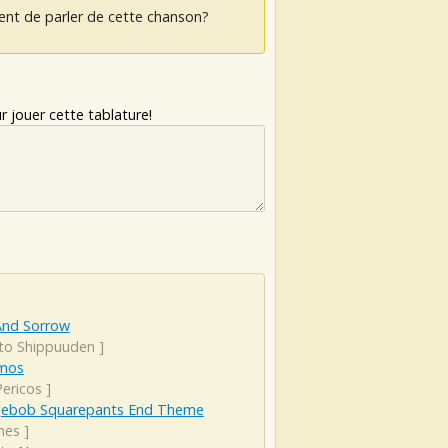
ent de parler de cette chanson?
 jouer cette tablature!
And Sorrow
to Shippuuden
]
mos
Pericos
]
ebob Squarepants End Theme
mes
]