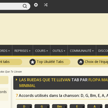
ORDS +
REPRISES +
COURS +
OUTILS +
COMMUNAUTÉ +
DISCO
t tabs
Top Ukulélé Tabs
Choix de l'équi
edas Que Te Llevan
LAS RUEDAS QUE TE LLEVAN
TAB PAR
FLOPA M
MINIMAL
ords
7
Accords utilisés dans la chanson
: D, G, Bm, E, A