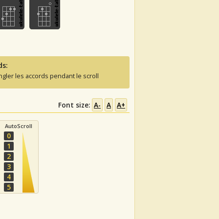
ds:
ngler les accords pendant le scroll
Font size:
A-
A
A+
AutoScroll
0
1
2
3
4
5