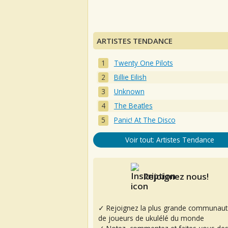
ARTISTES TENDANCE
Twenty One Pilots
Billie Eilish
Unknown
The Beatles
Panic! At The Disco
Voir tout: Artistes Tendance
Rejoignez nous!
✓ Rejoignez la plus grande communaut
de joueurs de ukulélé du monde