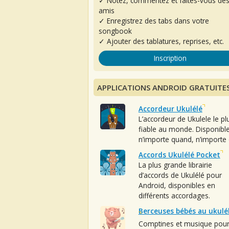
✓ Notez, commentez et faites-vous de
amis
✓ Enregistrez des tabs dans votre
songbook
✓ Ajouter des tablatures, reprises, etc.
Inscription
APPLICATIONS ANDROID GRATUITE
Accordeur Ukulélé
L’accordeur de Ukulele le pl
fiable au monde. Disponibl
n’importe quand, n’importe 
Accords Ukulélé Pocket
La plus grande librairie
d’accords de Ukulélé pour
Android, disponibles en
différents accordages.
Berceuses bébés au ukulé
Comptines et musique pou