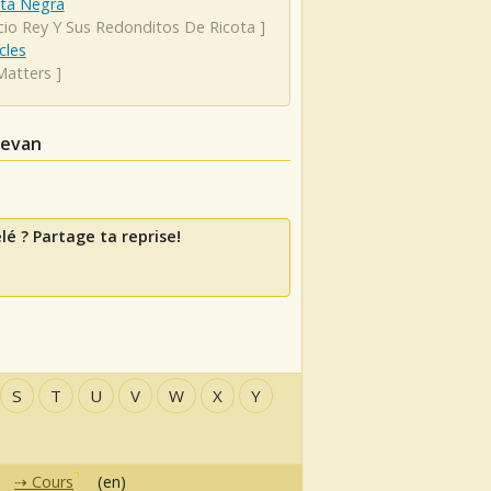
eta Negra
icio Rey Y Sus Redonditos De Ricota
]
cles
Matters
]
levan
lé ? Partage ta reprise!
S
T
U
V
W
X
Y
Cours
(en)