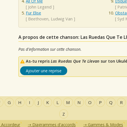
All Of Me
Etiqu
[
John Legend
]
[
Patr
Fur Elise
Obsta
[
Beethoven, Ludwig Van
]
[
Syd 
A propos de cette chanson: Las Ruedas Que Te L
Pas d'information sur cette chanson.
As-tu repris
Las Ruedas Que Te Llevan
sur ton Ukulé
Ajouter une reprise
F
G
H
I
J
K
L
M
N
O
P
Q
R
Z
Accordeur
Diagrammes d'accords
Gammes & Modes