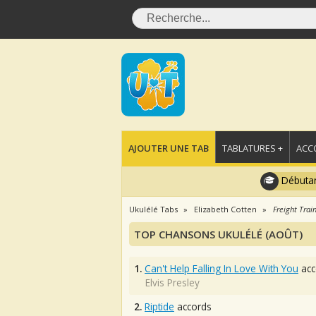
AJOUTER UNE TAB
TABLATURES +
ACC
Débutan
Ukulélé Tabs
Elizabeth Cotten
Freight Trai
TOP CHANSONS UKULÉLÉ (AOÛT)
1.
Can't Help Falling In Love With You
acc
Elvis Presley
2.
Riptide
accords