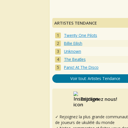
ARTISTES TENDANCE
Twenty One Pilots
Billie Eilish
Unknown
The Beatles
Panic! At The Disco
Voir tout: Artistes Tendance
Rejoignez nous!
✓ Rejoignez la plus grande communaut
de joueurs de ukulélé du monde