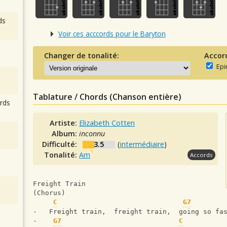
ds
Voir ces acccords pour le Baryton
Changer de tonalité:
Accor
Epi
Tablature / Chords (Chanson entière)
rds
Artiste:
Elizabeth Cotten
Album:
inconnu
Difficulté:
3.5
(
intermédiaire
)
Tonalité:
Am
Accords
Freight Train                                  
(Chorus)
C
G7
-   Freight train,  freight train,  going so fa
-    
G7
C