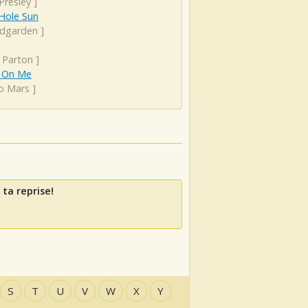
 Presley
]
Hole Sun
dgarden
]
 Parton
]
 On Me
o Mars
]
 ta reprise!
S
T
U
V
W
X
Y