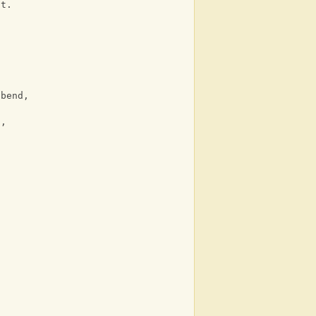
st.
 bend,
n,