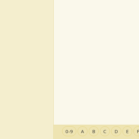
0-9
A
B
C
D
E