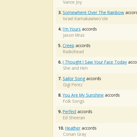
Vance Joy
3.
Somewhere Over The Rainbow
accor
Israel Kamakawiwo'ole
4.
I'm Yours
accords
Jason Mraz
5.
Creep
accords
Radiohead
6.
I Thought I Saw Your Face Today
acco
She and Him
7.
Sailor Song
accords
Gigi Perez
8.
You Are My Sunshine
accords
Folk Songs
9.
Perfect
accords
Ed Sheeran
10.
Heather
accords
Conan Gray