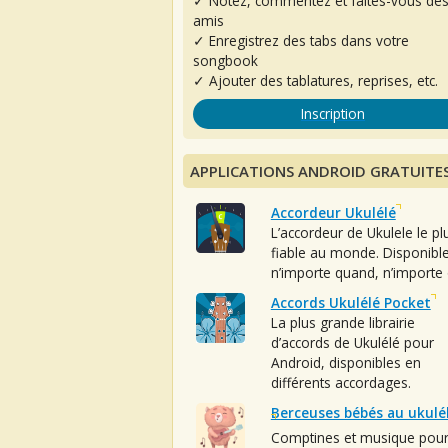
✓ Notez, commentez et faites-vous de
amis
✓ Enregistrez des tabs dans votre
songbook
✓ Ajouter des tablatures, reprises, etc.
Inscription
APPLICATIONS ANDROID GRATUITE
Accordeur Ukulélé
L’accordeur de Ukulele le pl
fiable au monde. Disponibl
n’importe quand, n’importe 
Accords Ukulélé Pocket
La plus grande librairie
d’accords de Ukulélé pour
Android, disponibles en
différents accordages.
Berceuses bébés au ukulé
Comptines et musique pou