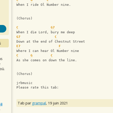
s
When I ride Ol Number nine.
(Chorus)
C
G7
When I die Lord, bury me deep
G7
C
Down at the end of Chestnut Street
S
E7
F
Where I can hear Ol Number nine
C
G
C
us
As she comes on down the line.
e
où.
(Chorus)
jrbmusic
Please rate this tab:
Tab par
grampal
,
19 juin 2021
lé
r