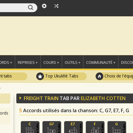
ORDS +
REPRISES +
COURS +
OUTILS +
COMMUNAUTÉ +
DISCO
t tabs
Top Ukulélé Tabs
Choix de l'équi
n
FREIGHT TRAIN
TAB PAR
ELIZABETH COTTEN
5
Accords utilisés dans la chanson
: C, G7, E7, F, G
ords