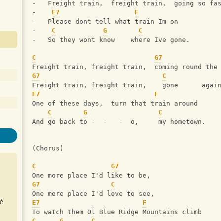
-   Freight train,  freight train,  going so fa
-    
E7
F
-   Please dont tell what train Im on
-    
C
G
C
-   So they wont know    where Ive gone.
C
G7
Freight train, freight train,  coming round the
G7
C
Freight train, freight train,    gone      agai
E7
F
One of these days,  turn that train around
C
G
C
And go back to -  -   -  o,     my hometown.
(Chorus)
C
G7
One more place I'd like to be,
G7
C
One more place I'd love to see,
é
E7
F
To watch them Ol Blue Ridge Mountains climb
C
G
C