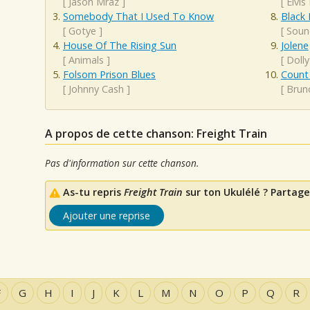
[
Jason Mraz
]
[
Elvis
Somebody That I Used To Know
Black 
[
Gotye
]
[
Soun
House Of The Rising Sun
Jolene
[
Animals
]
[
Dolly
Folsom Prison Blues
Count
[
Johnny Cash
]
[
Brun
A propos de cette chanson: Freight Train
Pas d'information sur cette chanson.
As-tu repris
Freight Train
sur ton Ukulélé ? Partage
Ajouter une reprise
F
G
H
I
J
K
L
M
N
O
P
Q
R