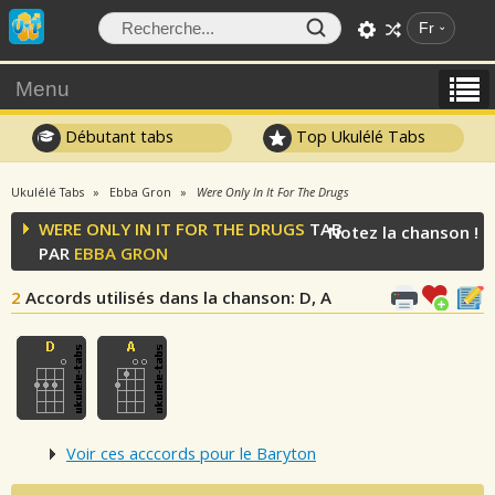
Fr
Menu
Débutant tabs
Top Ukulélé Tabs
Ukulélé Tabs
Ebba Gron
Were Only In It For The Drugs
WERE ONLY IN IT FOR THE DRUGS
TAB
Notez la chanson !
PAR
EBBA GRON
2
Accords utilisés dans la chanson
: D, A
Voir ces acccords pour le Baryton