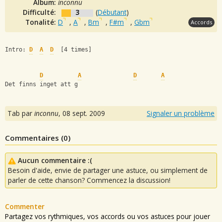
Album:
inconnu
Difficulté:
3
(
Débutant
)
Tonalité:
D
,
A
,
Bm
,
F#m
,
Gbm
Accords
Intro: 
D
A
D
  [4 times]
D
A
D
A
Det finns inget att g
Tab par
inconnu
,
08 sept. 2009
Signaler un problème
Commentaires (
0
)
Aucun commentaire :(
Besoin d'aide, envie de partager une astuce, ou simplement de
parler de cette chanson? Commencez la discussion!
Commenter
Partagez vos rythmiques, vos accords ou vos astuces pour jouer