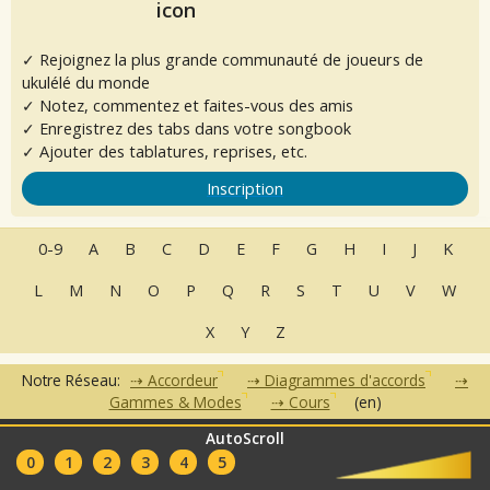
✓ Rejoignez la plus grande communauté de joueurs de
ukulélé du monde
✓ Notez, commentez et faites-vous des amis
✓ Enregistrez des tabs dans votre songbook
✓ Ajouter des tablatures, reprises, etc.
Inscription
0-9
A
B
C
D
E
F
G
H
I
J
K
L
M
N
O
P
Q
R
S
T
U
V
W
X
Y
Z
Notre Réseau:
Accordeur
Diagrammes d'accords
Gammes & Modes
Cours
(en)
AutoScroll
•
•
•
•
•
FAQ
Contact
CGU
Données Personnelles
Partenaires
0
1
2
3
4
5
Clubs