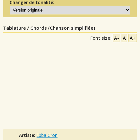
Changer de tonalité:
Tablature / Chords (Chanson simplifiée)
Font size:
A-
A
A+
Artiste:
Ebba Gron