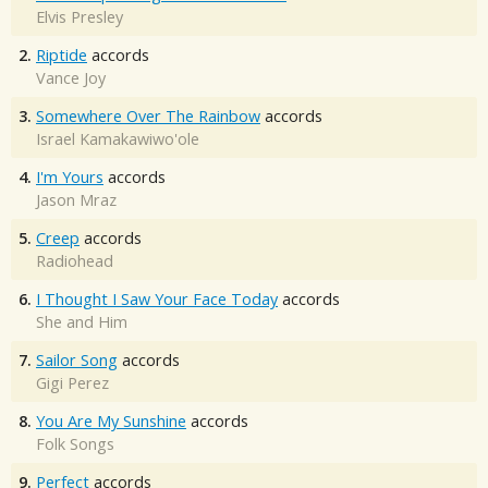
Elvis Presley
2.
Riptide
accords
Vance Joy
3.
Somewhere Over The Rainbow
accords
Israel Kamakawiwo'ole
4.
I'm Yours
accords
Jason Mraz
5.
Creep
accords
Radiohead
6.
I Thought I Saw Your Face Today
accords
She and Him
7.
Sailor Song
accords
Gigi Perez
8.
You Are My Sunshine
accords
Folk Songs
9.
Perfect
accords