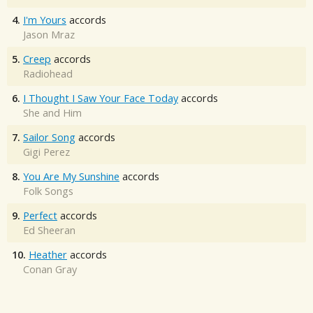
4.
I'm Yours
accords
Jason Mraz
5.
Creep
accords
Radiohead
6.
I Thought I Saw Your Face Today
accords
She and Him
7.
Sailor Song
accords
Gigi Perez
8.
You Are My Sunshine
accords
Folk Songs
9.
Perfect
accords
Ed Sheeran
10.
Heather
accords
Conan Gray