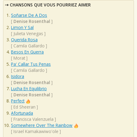
CHANSONS QUE VOUS POURRIEZ AIMER
Soñarse De A Dos
[
Denise Rosenthal
]
Limon Y Sal
[
Julieta Venegas
]
Querida Rosa
[
Camila Gallardo
]
Besos En Guerra
[
Morat
]
Pa' Callar Tus Penas
[
Camila Gallardo
]
Isidora
[
Denise Rosenthal
]
Lucha En Equilibrio
[
Denise Rosenthal
]
Perfect
[
Ed Sheeran
]
Afortunada
[
Francisca Valenzuela
]
Somewhere Over The Rainbow
[
Israel Kamakawiwo'ole
]