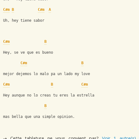
C#m
B
C#m
A
Uh, hey tiene sabor
C#m
B
Hey, se ve que es bueno
C#m
B
mejor dejemos lo malo pa un lado my love
C#m
B
C#m
Hey aunque no lo creas tu eres la estrella
B
mas bella que una simple opinion.
⇢ Cette tablature ne vous convient pas?
Voir 1 autre(s)