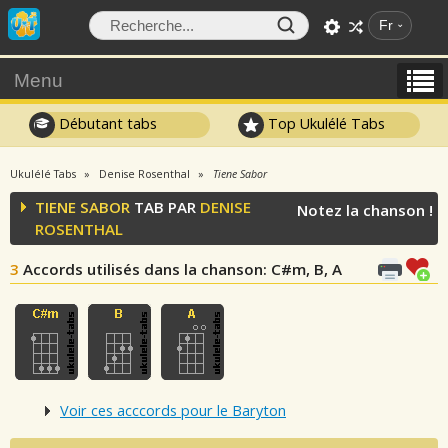
Fr
Menu
Débutant tabs
Top Ukulélé Tabs
Ukulélé Tabs
Denise Rosenthal
Tiene Sabor
TIENE SABOR
TAB PAR
DENISE
Notez la chanson !
ROSENTHAL
3
Accords utilisés dans la chanson
: C#m, B, A
Voir ces acccords pour le Baryton