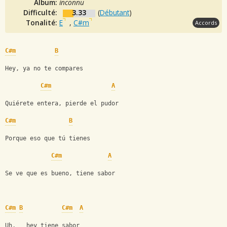
Album:
inconnu
Difficulté:
3.33
(
Débutant
)
Tonalité:
E
,
C#m
Accords
C#m
B
Hey, ya no te compares
C#m
A
Quiérete entera, pierde el pudor
C#m
B
Porque eso que tú tienes
C#m
A
Se ve que es bueno, tiene sabor
C#m
B
C#m
A
Uh,   hey tiene sabor