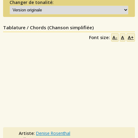
Changer de tonalité:
Tablature / Chords (Chanson simplifiée)
Font size:
A-
A
A+
Artiste:
Denise Rosenthal