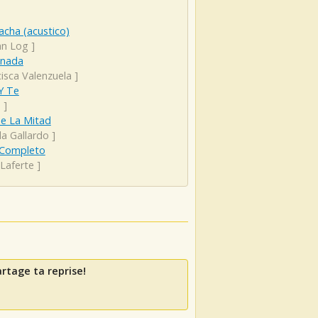
cha (acustico)
an Log
]
unada
isca Valenzuela
]
Y Te
e
]
e La Mitad
la Gallardo
]
Completo
Laferte
]
artage ta reprise!