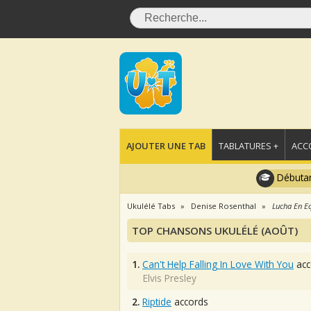
AJOUTER UNE TAB
TABLATURES +
ACC
Débutan
Ukulélé Tabs
Denise Rosenthal
Lucha En Eq
TOP CHANSONS UKULÉLÉ (AOÛT)
1.
Can't Help Falling In Love With You
acc
Elvis Presley
2.
Riptide
accords