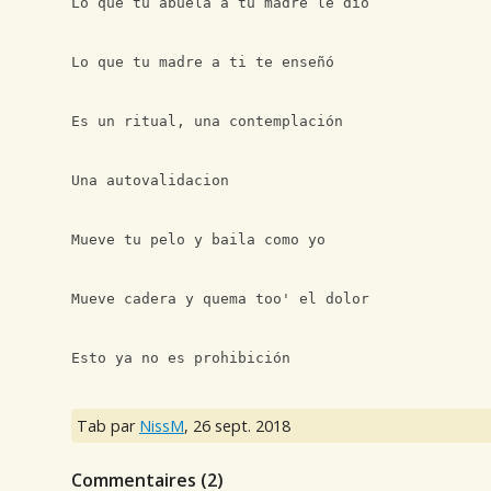
Lo que tu abuela a tu madre le dio
Lo que tu madre a ti te enseñó 
Es un ritual, una contemplación 
Una autovalidacion 
Mueve tu pelo y baila como yo
Mueve cadera y quema too' el dolor
Esto ya no es prohibición
Tab par
NissM
,
26 sept. 2018
Commentaires (
2
)