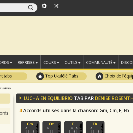
ORDS +
REPRISES +
COURS +
OUTILS +
COMMUNAUTÉ +
DISCO
t tabs
Top Ukulélé Tabs
Choix de l'équi
uilibrio
LUCHA EN EQUILIBRIO
TAB PAR
DENISE ROSENT
4
Accords utilisés dans la chanson
: Gm, Cm, F, Eb
ords