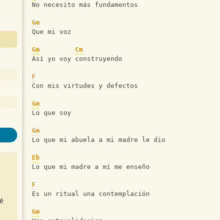
No necesito más fundamentos
Gm
Que mi voz
Gm
Cm
Así yo voy construyendo 
F
Con mis virtudes y defectos 
Gm
Lo que soy
Gm
Lo que mi abuela a mi madre le dio
Eb
Lo que mi madre a mí me enseño
F
Es un ritual una contemplación 
é
Gm