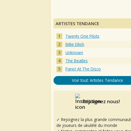
ARTISTES TENDANCE
Twenty One Pilots
Billie Eilish
Unknown
The Beatles
Panic! At The Disco
Voir tout: Artistes Tendance
Rejoignez nous!
✓ Rejoignez la plus grande communaut
de joueurs de ukulélé du monde