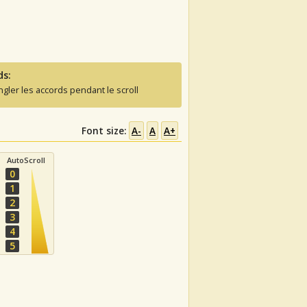
ds:
ngler les accords pendant le scroll
Font size:
A-
A
A+
AutoScroll
0
1
2
3
4
5