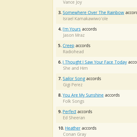
Vance Joy
3.
Somewhere Over The Rainbow
accor
Israel Kamakawiwo'ole
4.
I'm Yours
accords
Jason Mraz
5.
Creep
accords
Radiohead
6.
I Thought I Saw Your Face Today
acco
She and Him
7.
Sailor Song
accords
Gigi Perez
8.
You Are My Sunshine
accords
Folk Songs
9.
Perfect
accords
Ed Sheeran
10.
Heather
accords
Conan Gray