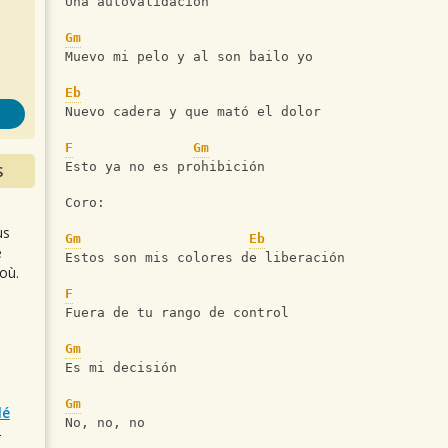
s
Una autovalidacion 
Gm
Muevo mi pelo y al son bailo yo
Eb
Nuevo cadera y que mató el dolor 
F
Gm
Esto ya no es prohibición 
S
Coro:
us
Gm
Eb
e
Estos son mis colores de liberación 
où.
F
Fuera de tu rango de control 
Gm
Es mi decisión 
Gm
lé
No, no, no
r