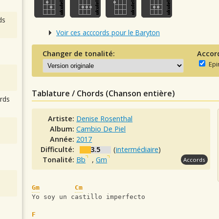
ds
Voir ces acccords pour le Baryton
Changer de tonalité:
Accor
Epi
Tablature / Chords (Chanson entière)
rds
Artiste:
Denise Rosenthal
Album:
Cambio De Piel
Année:
2017
Difficulté:
3.5
(
intermédiaire
)
Tonalité:
Bb
,
Gm
Accords
Gm
Cm
Yo soy un castillo imperfecto
F