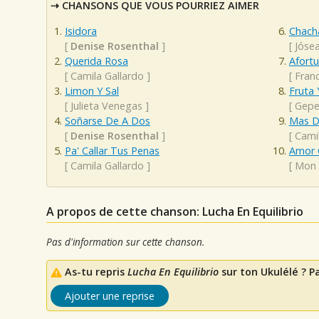
CHANSONS QUE VOUS POURRIEZ AIMER
Isidora
Chacha
[
Denise Rosenthal
]
[
Jóse
Querida Rosa
Afort
[
Camila Gallardo
]
[
Franc
Limon Y Sal
Fruta 
[
Julieta Venegas
]
[
Gep
Soñarse De A Dos
Mas D
[
Denise Rosenthal
]
[
Cami
Pa' Callar Tus Penas
Amor 
[
Camila Gallardo
]
[
Mon 
A propos de cette chanson: Lucha En Equilibrio
Pas d'information sur cette chanson.
As-tu repris
Lucha En Equilibrio
sur ton Ukulélé ? P
Ajouter une reprise