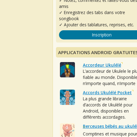
✓ Notez, commentez et faites-vous de
amis
✓ Enregistrez des tabs dans votre
songbook
✓ Ajouter des tablatures, reprises, etc.
Inscription
APPLICATIONS ANDROID GRATUITE
Accordeur Ukulélé
L’accordeur de Ukulele le pl
fiable au monde. Disponibl
n’importe quand, n’importe 
Accords Ukulélé Pocket
La plus grande librairie
d’accords de Ukulélé pour
Android, disponibles en
différents accordages.
Berceuses bébés au ukulé
Comptines et musique pou