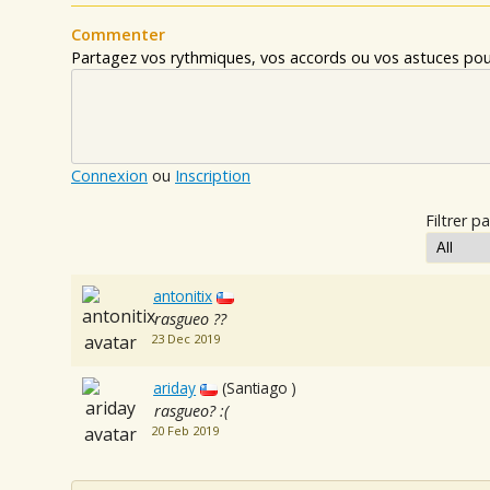
Commenter
Partagez vos rythmiques, vos accords ou vos astuces pour
Connexion
ou
Inscription
Filtrer pa
antonitix
rasgueo ??
23 Dec 2019
ariday
(Santiago )
rasgueo? :(
20 Feb 2019