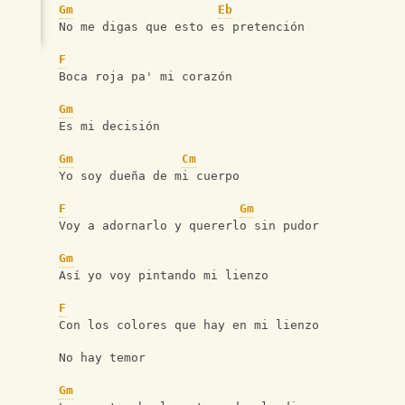
Gm
Eb
No me digas que esto es pretención 
F
Boca roja pa' mi corazón 
Gm
Es mi decisión 
Gm
Cm
Yo soy dueña de mi cuerpo
F
Gm
Voy a adornarlo y quererlo sin pudor
Gm
Así yo voy pintando mi lienzo
F
Con los colores que hay en mi lienzo
No hay temor
Gm