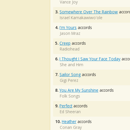
Vance Joy
3.
Somewhere Over The Rainbow
accor
Israel Kamakawiwo'ole
4.
I'm Yours
accords
Jason Mraz
5.
Creep
accords
Radiohead
6.
I Thought I Saw Your Face Today
acco
She and Him
7.
Sailor Song
accords
Gigi Perez
8.
You Are My Sunshine
accords
Folk Songs
9.
Perfect
accords
Ed Sheeran
10.
Heather
accords
Conan Gray