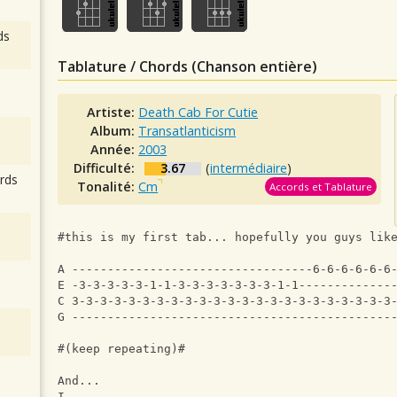
ds
Tablature / Chords (Chanson entière)
Artiste:
Death Cab For Cutie
Album:
Transatlanticism
Année:
2003
Difficulté:
3.67
(
intermédiaire
)
rds
Tonalité:
Cm
Accords et Tablature
#this is my first tab... hopefully you guys lik
A ----------------------------------6-6-6-6-6-6
E -3-3-3-3-3-1-1-3-3-3-3-3-3-3-1-1-------------
C 3-3-3-3-3-3-3-3-3-3-3-3-3-3-3-3-3-3-3-3-3-3-3
G ---------------------------------------------
#(keep repeating)#
And...
I...