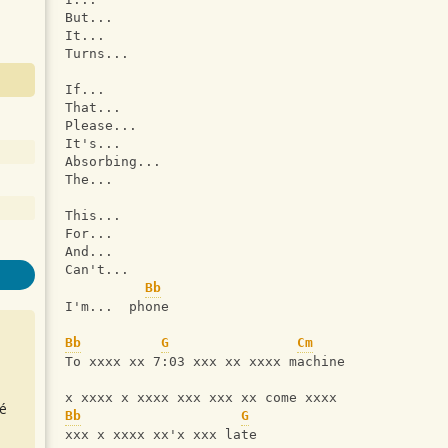
But...
It...
Turns...
If...
That...
Please...
It's...
Absorbing...
The...
This...
For...
And...
Can't...
Bb
I'm...  phone
Bb
G
Cm
To xxxx xx 7:03 xxx xx xxxx machine
x xxxx x xxxx xxx xxx xx come xxxx
é
Bb
G
xxx x xxxx xx'x xxx late 