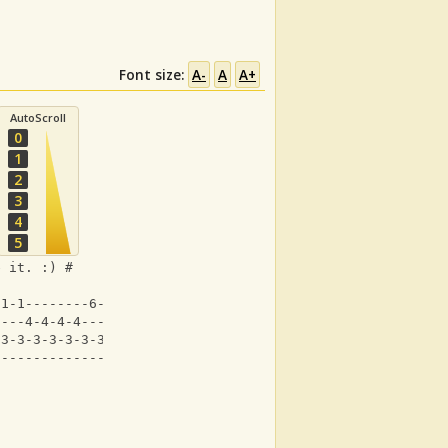
Font size:
A-
A
A+
AutoScroll
0
1
2
3
4
5
e it. :) #
-1-1--------6-6-1-1-----
----4-4-4-4---------3--
-3-3-3-3-3-3-3-3-3-3---
----------------------