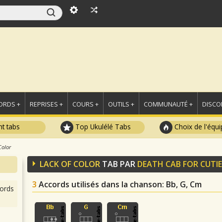
ORDS +
REPRISES +
COURS +
OUTILS +
COMMUNAUTÉ +
DISCO
t tabs
Top Ukulélé Tabs
Choix de l'équi
Color
LACK OF COLOR
TAB PAR
DEATH CAB FOR CUTIE
3
Accords utilisés dans la chanson
: Bb, G, Cm
ords