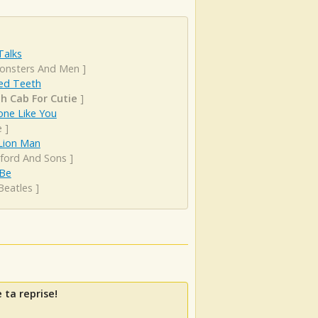
 Talks
onsters And Men
]
ed Teeth
h Cab For Cutie
]
ne Like You
e
]
 Lion Man
ord And Sons
]
 Be
Beatles
]
 ta reprise!