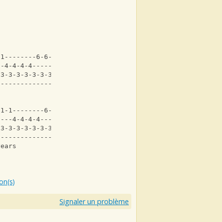
-1--------6-6-1-1-----
--4-4-4-4---------3--
-3-3-3-3-3-3-3-3-3---
----------------------
-1-1--------6-6-1-1-----
----4-4-4-4----------3--
-3-3-3-3-3-3-3-3-3---
----------------------
years
ion(s)
Signaler un problème