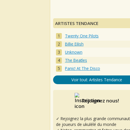
ARTISTES TENDANCE
Twenty One Pilots
Billie Eilish
Unknown
The Beatles
Panic! At The Disco
Voir tout: Artistes Tendance
Rejoignez nous!
✓ Rejoignez la plus grande communaut
de joueurs de ukulélé du monde