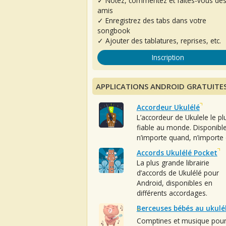
✓ Notez, commentez et faites-vous de
amis
✓ Enregistrez des tabs dans votre
songbook
✓ Ajouter des tablatures, reprises, etc.
Inscription
APPLICATIONS ANDROID GRATUITE
Accordeur Ukulélé
L’accordeur de Ukulele le pl
fiable au monde. Disponibl
n’importe quand, n’importe 
Accords Ukulélé Pocket
La plus grande librairie
d’accords de Ukulélé pour
Android, disponibles en
différents accordages.
Berceuses bébés au ukulé
Comptines et musique pou