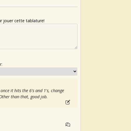
 jouer cette tablature!
r:
 once it hits the 6's and 1's, change
 Other than that, good job.