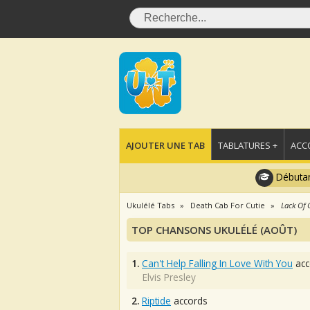
AJOUTER UNE TAB
TABLATURES +
ACC
Débutan
Ukulélé Tabs
Death Cab For Cutie
Lack Of 
TOP CHANSONS UKULÉLÉ (AOÛT)
1.
Can't Help Falling In Love With You
acc
Elvis Presley
2.
Riptide
accords