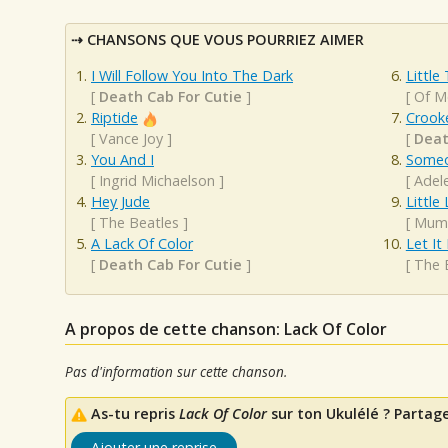
CHANSONS QUE VOUS POURRIEZ AIMER
I Will Follow You Into The Dark
Little
[
Death Cab For Cutie
]
[
Of M
Riptide
Crook
[
Vance Joy
]
[
Deat
You And I
Someo
[
Ingrid Michaelson
]
[
Adel
Hey Jude
Little
[
The Beatles
]
[
Mumf
A Lack Of Color
Let It
[
Death Cab For Cutie
]
[
The 
A propos de cette chanson: Lack Of Color
Pas d'information sur cette chanson.
As-tu repris
Lack Of Color
sur ton Ukulélé ? Partage
Ajouter une reprise