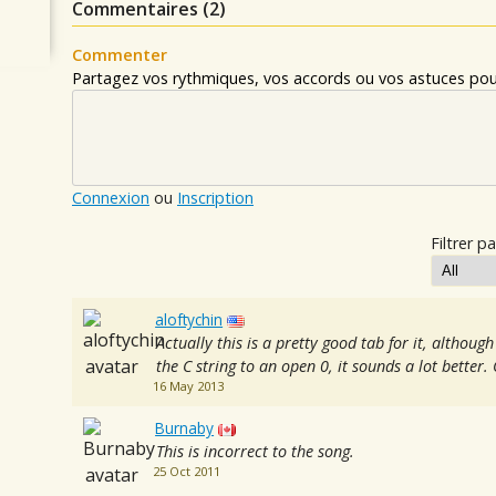
Commentaires (
2
)
Commenter
Partagez vos rythmiques, vos accords ou vos astuces pour
Connexion
ou
Inscription
Filtrer pa
aloftychin
Actually this is a pretty good tab for it, although
the C string to an open 0, it sounds a lot better.
16 May 2013
Burnaby
This is incorrect to the song.
25 Oct 2011