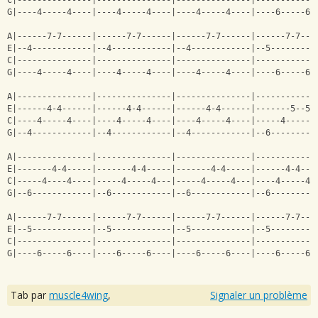
C|---------------|---------------|---------------|------------
G|----4-----4----|----4-----4----|----4-----4----|----6-----6-
A|------7-7------|------7-7------|------7-7------|------7-7---
E|--4------------|--4------------|--4------------|--5---------
C|---------------|---------------|---------------|------------
G|----4-----4----|----4-----4----|----4-----4----|----6-----6-
A|---------------|---------------|---------------|------------
E|------4-4------|------4-4------|------4-4------|-------5--5-
C|----4-----4----|----4-----4----|----4-----4----|-----4------
G|--4------------|--4------------|--4------------|--6---------
A|---------------|---------------|---------------|------------
E|-------4-4-----|-------4-4-----|-------4-4-----|------4-4---
C|-----4----4----|-----4-----4---|-----4-----4---|----4-----4-
G|--6------------|--6------------|--6------------|--6---------
A|------7-7------|------7-7------|------7-7------|------7-7---
E|--5------------|--5------------|--5------------|--5---------
C|---------------|---------------|---------------|------------
G|----6-----6----|----6-----6----|----6-----6----|----6-----6-
Tab par
muscle4wing
,
Signaler un problème