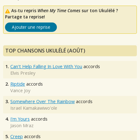
As-tu repris
When My Time Comes
sur ton Ukulélé ?
Partage ta reprise!
Ajouter une reprise
TOP CHANSONS UKULÉLÉ (AOÛT)
1.
Can't Help Falling In Love With You
accords
Elvis Presley
2.
Riptide
accords
Vance Joy
3.
Somewhere Over The Rainbow
accords
Israel Kamakawiwo'ole
4.
I'm Yours
accords
Jason Mraz
5.
Creep
accords