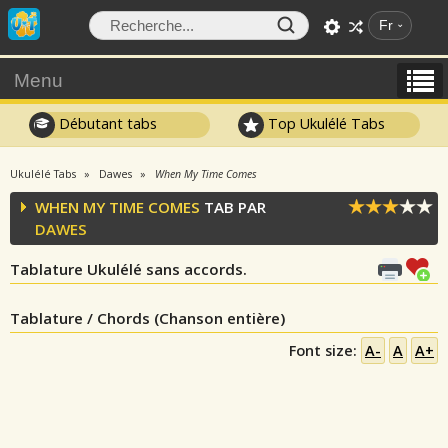
Fr
Menu
Débutant tabs
Top Ukulélé Tabs
Ukulélé Tabs
Dawes
When My Time Comes
WHEN MY TIME COMES
TAB PAR
DAWES
Tablature Ukulélé sans accords.
Tablature / Chords (Chanson entière)
Font size:
A-
A
A+