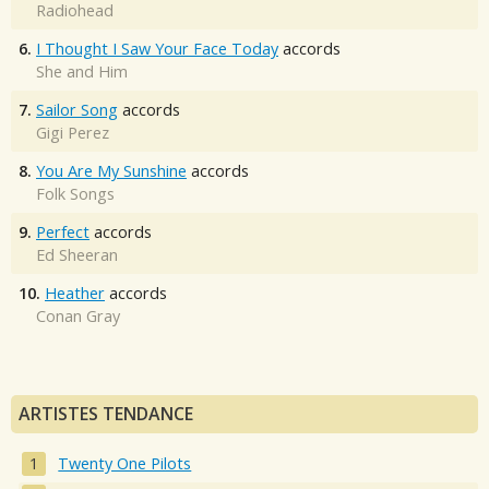
Radiohead
6.
I Thought I Saw Your Face Today
accords
She and Him
7.
Sailor Song
accords
Gigi Perez
8.
You Are My Sunshine
accords
Folk Songs
9.
Perfect
accords
Ed Sheeran
10.
Heather
accords
Conan Gray
ARTISTES TENDANCE
Twenty One Pilots