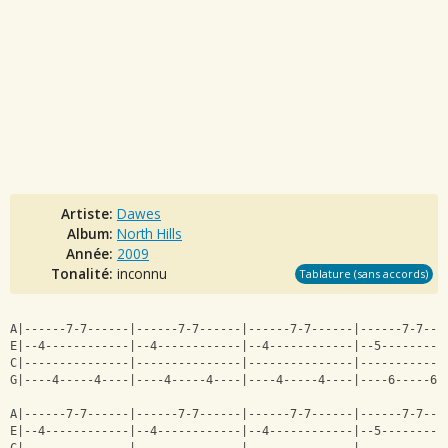
Artiste:
Dawes
Album:
North Hills
Année:
2009
Tonalité:
inconnu
Tablature (sans accords)
A|------7-7------|------7-7------|------7-7------|------7-7---
E|--4------------|--4------------|--4------------|--5---------
C|---------------|---------------|---------------|------------
G|----4-----4----|----4-----4----|----4-----4----|----6-----6-
A|------7-7------|------7-7------|------7-7------|------7-7---
E|--4------------|--4------------|--4------------|--5---------