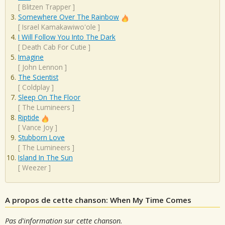
[
Blitzen Trapper
]
Somewhere Over The Rainbow
[
Israel Kamakawiwo'ole
]
I Will Follow You Into The Dark
[
Death Cab For Cutie
]
Imagine
[
John Lennon
]
The Scientist
[
Coldplay
]
Sleep On The Floor
[
The Lumineers
]
Riptide
[
Vance Joy
]
Stubborn Love
[
The Lumineers
]
Island In The Sun
[
Weezer
]
A propos de cette chanson: When My Time Comes
Pas d'information sur cette chanson.