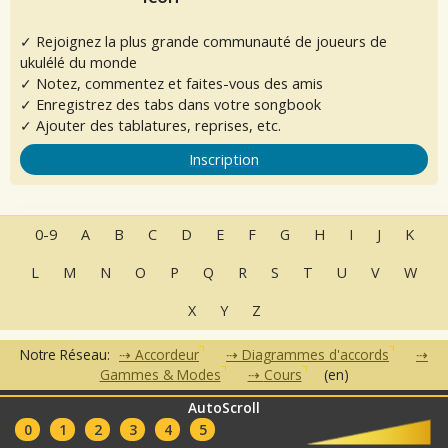
✓ Rejoignez la plus grande communauté de joueurs de
ukulélé du monde
✓ Notez, commentez et faites-vous des amis
✓ Enregistrez des tabs dans votre songbook
✓ Ajouter des tablatures, reprises, etc.
Inscription
0-9
A
B
C
D
E
F
G
H
I
J
K
L
M
N
O
P
Q
R
S
T
U
V
W
X
Y
Z
Notre Réseau:
Accordeur
Diagrammes d'accords
Gammes & Modes
Cours
(en)
AutoScroll
•
•
•
•
•
FAQ
Contact
CGU
Données Personnelles
Partenaires
0
1
2
3
4
5
Clubs