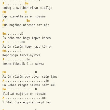
A
........... 
Bm
Lobog a szélben vihar cibálja
Bm
D
Úgy szerette az én rózsám
A
Bm
B
ús hajában nincsen ott már
Bm
.........D
És néha van hogy lopva kérem
A
..........Bm
Az én rózsám hogy haza térjen
Bm
........D
Koporsója tárva-nyitva
A
.............Bm
Benne fekszik ő is sírva
Bm
.................D
Az én rózsám egy olyan szép lány
A
........................Bm
Ha keble ringat szívem szét mál
Bm
.................D
Elaltat majd az én rózsám
A
......................Bm
S ölel újra egyszer majd tán