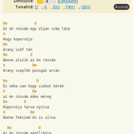
Difficulté:
3
(
Débutant
)
Tonalité:
D
,
A
,
Bm
,
F#m
,
Gbm
Accords
Bm
D
Az én rózsám egy olyan szép lány
A
Hogy koporsója
Bm
Arany széf tán
Bm
D
Benne alszik az én rózsám
A
Bm
Arany szeplők pozsgás arcán
Bm
D
És néha van hogy csókot kérek
A
Bm
az én rózsám édes méreg
Bm
D
Koporsója tárva nyitva
A
Bm
benne fekszem én is sírva
Bm
D
Az én rózsám pántlikája