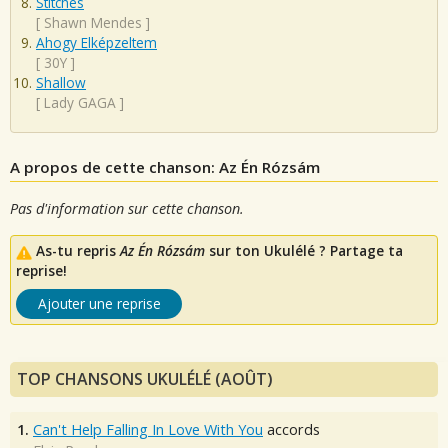
Stitches
[
Shawn Mendes
]
Ahogy Elképzeltem
[
30Y
]
Shallow
[
Lady GAGA
]
A propos de cette chanson: Az Én Rózsám
Pas d'information sur cette chanson.
As-tu repris
Az Én Rózsám
sur ton Ukulélé ? Partage ta
reprise!
Ajouter une reprise
TOP CHANSONS UKULÉLÉ (AOÛT)
1.
Can't Help Falling In Love With You
accords