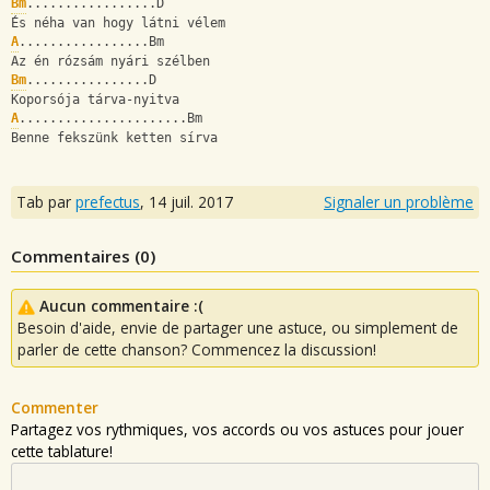
Bm
.................D
És néha van hogy látni vélem
A
.................Bm
Az én rózsám nyári szélben
Bm
................D
Koporsója tárva-nyitva
A
......................Bm
Benne fekszünk ketten sírva
Tab par
prefectus
,
14 juil. 2017
Signaler un problème
Commentaires (
0
)
Aucun commentaire :(
Besoin d'aide, envie de partager une astuce, ou simplement de
parler de cette chanson? Commencez la discussion!
Commenter
Partagez vos rythmiques, vos accords ou vos astuces pour jouer
cette tablature!