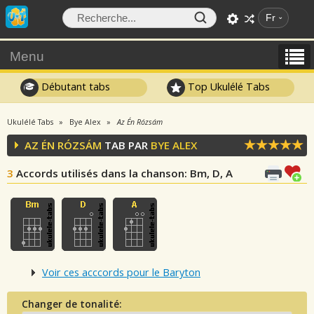
Fr
Menu
Débutant tabs
Top Ukulélé Tabs
Ukulélé Tabs
Bye Alex
Az Én Rózsám
AZ ÉN RÓZSÁM
TAB PAR
BYE ALEX
3
Accords utilisés dans la chanson
: Bm, D, A
Voir ces acccords pour le Baryton
Changer de tonalité: