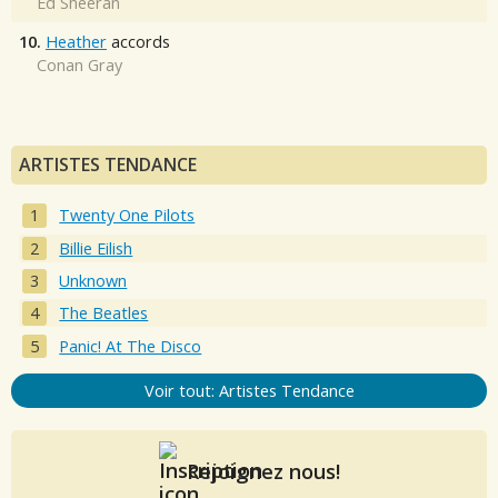
Ed Sheeran
10.
Heather
accords
Conan Gray
ARTISTES TENDANCE
Twenty One Pilots
Billie Eilish
Unknown
The Beatles
Panic! At The Disco
Voir tout: Artistes Tendance
Rejoignez nous!