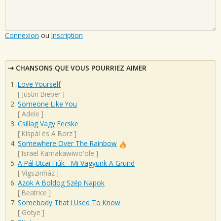
Connexion
ou
Inscription
CHANSONS QUE VOUS POURRIEZ AIMER
Love Yourself
[
Justin Bieber
]
Someone Like You
[
Adele
]
Csillag Vagy Fecske
[
Kispál és A Borz
]
Somewhere Over The Rainbow
[
Israel Kamakawiwo'ole
]
A Pál Utcai Fiúk - Mi Vagyunk A Grund
[
Vígszinház
]
Azok A Boldog Szép Napok
[
Beatrice
]
Somebody That I Used To Know
[
Gotye
]