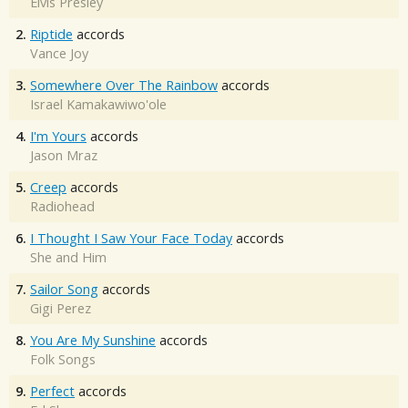
Elvis Presley
2.
Riptide
accords
Vance Joy
3.
Somewhere Over The Rainbow
accords
Israel Kamakawiwo'ole
4.
I'm Yours
accords
Jason Mraz
5.
Creep
accords
Radiohead
6.
I Thought I Saw Your Face Today
accords
She and Him
7.
Sailor Song
accords
Gigi Perez
8.
You Are My Sunshine
accords
Folk Songs
9.
Perfect
accords