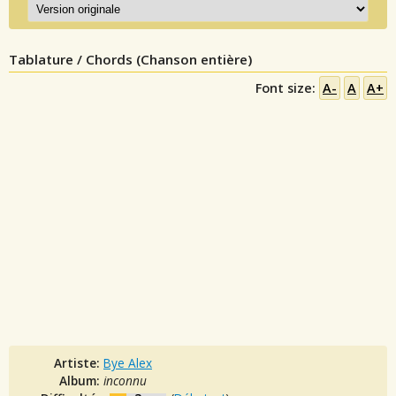
Tablature / Chords (Chanson entière)
Font size:
A-
A
A+
Artiste:
Bye Alex
Album:
inconnu