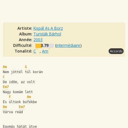
Artiste:
Kispál és A Borz
Album:
Turisták Bárhol
Année:
2003
Difficulté:
3.79
(
intermédiaire
)
Tonalité:
C
,
Am
Accords
Am
G
Nem jöttél túl korán
C
De időm, az volt
Em7
Nagy komám lett
F
Am
És ültünk büfékbe
Dm
Em7
Várva reád
Egymás hátát ütve