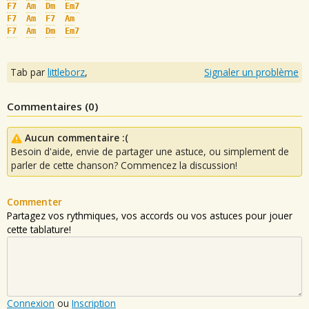
F7
Am
Dm
Em7
F7
Am
F7
Am
F7
Am
Dm
Em7
Tab par
littleborz
,
Signaler un problème
Commentaires (
0
)
Aucun commentaire :(
Besoin d'aide, envie de partager une astuce, ou simplement de
parler de cette chanson? Commencez la discussion!
Commenter
Partagez vos rythmiques, vos accords ou vos astuces pour jouer
cette tablature!
Connexion
ou
Inscription