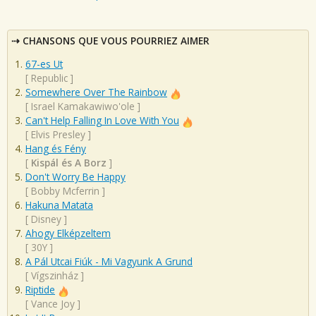
CHANSONS QUE VOUS POURRIEZ AIMER
67-es Ut
[
Republic
]
Somewhere Over The Rainbow
[
Israel Kamakawiwo'ole
]
Can't Help Falling In Love With You
[
Elvis Presley
]
Hang és Fény
[
Kispál és A Borz
]
Don't Worry Be Happy
[
Bobby Mcferrin
]
Hakuna Matata
[
Disney
]
Ahogy Elképzeltem
[
30Y
]
A Pál Utcai Fiúk - Mi Vagyunk A Grund
[
Vígszinház
]
Riptide
[
Vance Joy
]