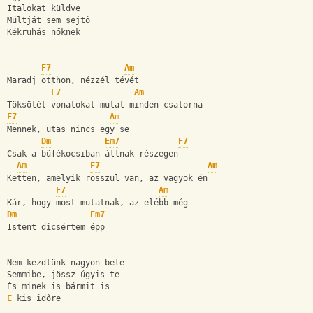
Italokat küldve
Múltját sem sejtő
Kékruhás nőknek
F7
Am
Maradj otthon, nézzél tévét
F7
Am
Töksötét vonatokat mutat minden csatorna
F7
Am
Mennek, utas nincs egy se
Dm
Em7
F7
Csak a büfékocsiban állnak részegen
Am
F7
Am
Ketten, amelyik rosszul van, az vagyok én
F7
Am
Kár, hogy most mutatnak, az elébb még
Dm
Em7
Istent dicsértem épp
Nem kezdtünk nagyon bele
Semmibe, jössz úgyis te
És minek is bármit is
E
 kis időre