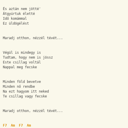
És aztán nem jötté'
Átgyúrtuk életté
Idő komámmal
Ez üldögélést
Maradj otthon, nézzél tévét...
Végül is mindegy is
Tudtam, hogy nem is jössz
Este csillag voltál
Nappal meg fecske
Minden föld bevetve
Minden nő rendbe
Na ezt hagyom itt neked
Te csillag vagy fecske
Maradj otthon, nézzél tévét...
F7
Am
F7
Am