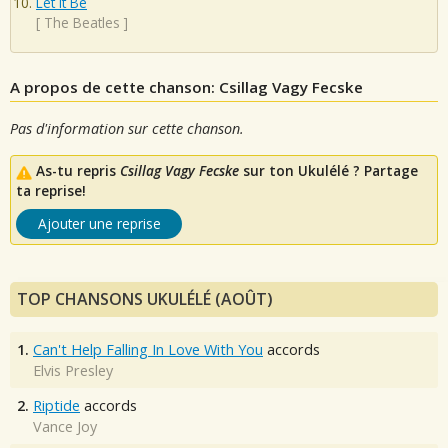
Let It Be
[
The Beatles
]
A propos de cette chanson: Csillag Vagy Fecske
Pas d'information sur cette chanson.
As-tu repris
Csillag Vagy Fecske
sur ton Ukulélé ? Partage
ta reprise!
Ajouter une reprise
TOP CHANSONS UKULÉLÉ (AOÛT)
1.
Can't Help Falling In Love With You
accords
Elvis Presley
2.
Riptide
accords
Vance Joy