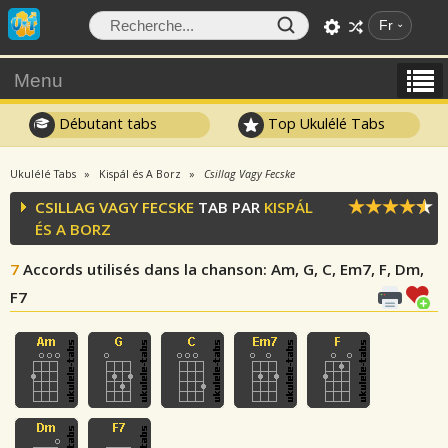
Fr
Menu
Débutant tabs
Top Ukulélé Tabs
Ukulélé Tabs
Kispál és A Borz
Csillag Vagy Fecske
CSILLAG VAGY FECSKE
TAB PAR
KISPÁL
ÉS A BORZ
7
Accords utilisés dans la chanson
: Am, G, C, Em7, F, Dm,
F7