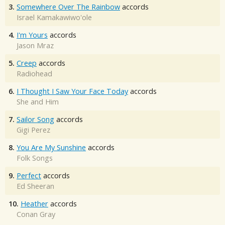
3.
Somewhere Over The Rainbow
accords
Israel Kamakawiwo'ole
4.
I'm Yours
accords
Jason Mraz
5.
Creep
accords
Radiohead
6.
I Thought I Saw Your Face Today
accords
She and Him
7.
Sailor Song
accords
Gigi Perez
8.
You Are My Sunshine
accords
Folk Songs
9.
Perfect
accords
Ed Sheeran
10.
Heather
accords
Conan Gray