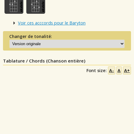
Voir ces acccords pour le Baryton
Changer de tonalité:
Tablature / Chords (Chanson entière)
Font size:
A-
A
A+