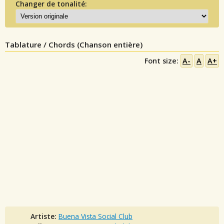
Changer de tonalité:
Tablature / Chords (Chanson entière)
Font size:
A-
A
A+
Artiste:
Buena Vista Social Club