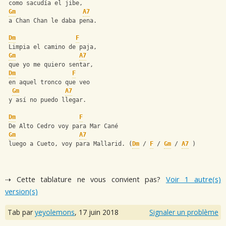
 como sacudía el jibe,
Gm
A7
 a Chan Chan le daba pena.
Dm
F
 Limpia el camino de paja,
Gm
A7
 que yo me quiero sentar,
Dm
F
 en aquel tronco que veo
Gm
A7
 y así no puedo llegar.
Dm
F
 De Alto Cedro voy para Mar Cané
Gm
A7
 luego a Cueto, voy para Mallarid. (
Dm
 / 
F
 / 
Gm
 / 
A7
 )
⇢ Cette tablature ne vous convient pas?
Voir 1 autre(s)
version(s)
Tab par
yeyolemons
,
17 juin 2018
Signaler un problème