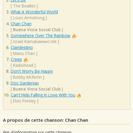
[
The Beatles
]
What A Wonderful World
[
Louis Armstrong
]
Chan Chan
[
Buena Vista Social Club
]
Somewhere Over The Rainbow
[
Israel Kamakawiwo'ole
]
Clandestino
[
Manu Chao
]
Creep
[
Radiohead
]
Don't Worry Be Happy
[
Bobby Mcferrin
]
Dos Gardenias
[
Buena Vista Social Club
]
Can't Help Falling In Love With You
[
Elvis Presley
]
A propos de cette chanson: Chan Chan
Pas d'information sur cette chanson.