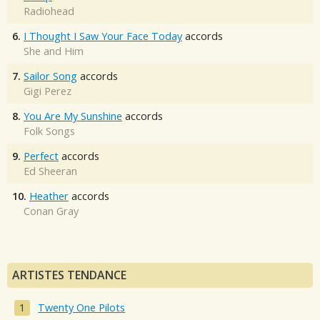
Radiohead
6.
I Thought I Saw Your Face Today
accords
She and Him
7.
Sailor Song
accords
Gigi Perez
8.
You Are My Sunshine
accords
Folk Songs
9.
Perfect
accords
Ed Sheeran
10.
Heather
accords
Conan Gray
ARTISTES TENDANCE
Twenty One Pilots