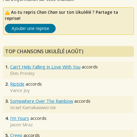
As-tu repris
Chan Chan
sur ton Ukulélé ? Partage ta
reprise!
Ajouter une reprise
TOP CHANSONS UKULÉLÉ (AOÛT)
1.
Can't Help Falling In Love With You
accords
Elvis Presley
2.
Riptide
accords
Vance Joy
3.
Somewhere Over The Rainbow
accords
Israel Kamakawiwo'ole
4.
I'm Yours
accords
Jason Mraz
5.
Creep
accords