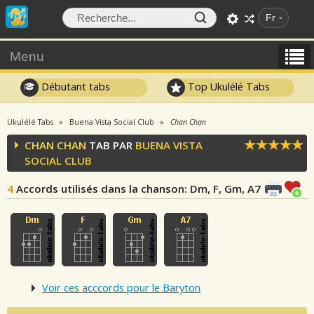
Fr
Menu
Débutant tabs
Top Ukulélé Tabs
Ukulélé Tabs
Buena Vista Social Club
Chan Chan
CHAN CHAN
TAB PAR
BUENA VISTA
SOCIAL CLUB
4
Accords utilisés dans la chanson
: Dm, F, Gm, A7
Voir ces acccords pour le Baryton