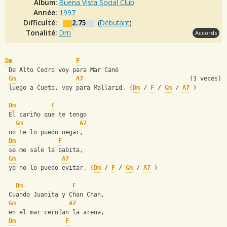
Album:
Buena Vista Social Club
Année:
1997
Difficulté:
2.75
(
Débutant
)
Tonalité:
Dm
Accords
Dm
F
 De Alto Cedro voy para Mar Cané
Gm
A7
                              (3 veces)
 luego a Cueto, voy para Mallarid. (
Dm
 / 
F
 / 
Gm
 / 
A7
 )
Dm
F
 El cariño que te tengo
Gm
A7
 no te lo puedo negar,
Dm
F
 se me sale la babita,
Gm
A7
 yo no lo puedo evitar. (
Dm
 / 
F
 / 
Gm
 / 
A7
 )
Dm
F
 Cuando Juanita y Chan Chan,
Gm
A7
 en el mar cernían la arena,
Dm
F