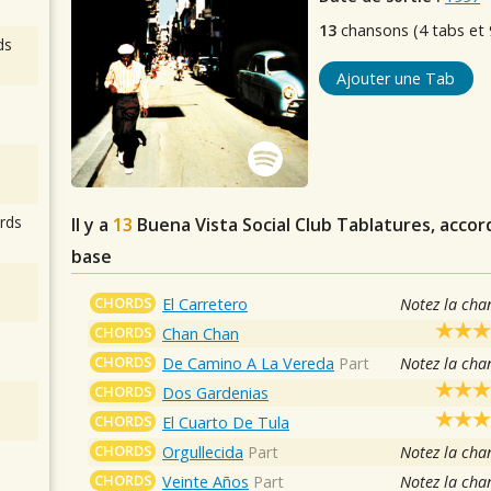
13
chansons (4 tabs et 
ds
Ajouter une Tab
rds
Il y a
13
Buena Vista Social Club
Tablatures, accord
base
CHORDS
El Carretero
Notez la cha
CHORDS
Chan Chan
CHORDS
De Camino A La Vereda
Part
Notez la cha
CHORDS
Dos Gardenias
CHORDS
El Cuarto De Tula
CHORDS
Orgullecida
Part
Notez la cha
CHORDS
Veinte Años
Part
Notez la cha