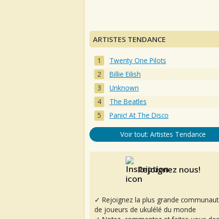
ARTISTES TENDANCE
Twenty One Pilots
Billie Eilish
Unknown
The Beatles
Panic! At The Disco
Voir tout: Artistes Tendance
Rejoignez nous!
✓ Rejoignez la plus grande communaut
de joueurs de ukulélé du monde