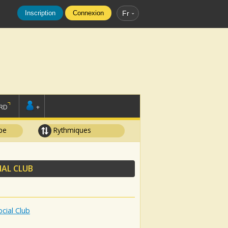
Inscription
Connexion
Fr
RD
+
pe
Rythmiques
IAL CLUB
cial Club