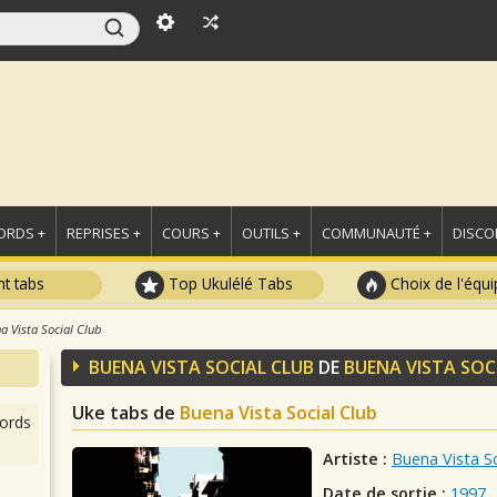
ORDS +
REPRISES +
COURS +
OUTILS +
COMMUNAUTÉ +
DISCO
t tabs
Top Ukulélé Tabs
Choix de l'équi
a Vista Social Club
BUENA VISTA SOCIAL CLUB
DE
BUENA VISTA SOC
Uke tabs de
Buena Vista Social Club
ords
Artiste :
Buena Vista So
Date de sortie :
1997