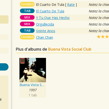
CHORDS
El Cuarto De Tula
[
Rate
]
Notez la cha
TAB
El Cuarto De Tula
Notez la cha
MIX
Y Tu Que Has Hecho
Notez la cha
MIX
Orgullecida
Notez la cha
TAB
Veinte Anos
Notez la cha
CHORDS
Chan Chan
Plus d'albums de
Buena Vista Social Club
Buena Vista Social Club
1997
1 tab
é