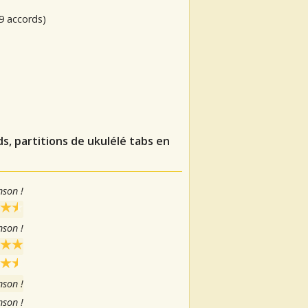
9 accords)
s, partitions de ukulélé tabs en
nson !
nson !
nson !
nson !