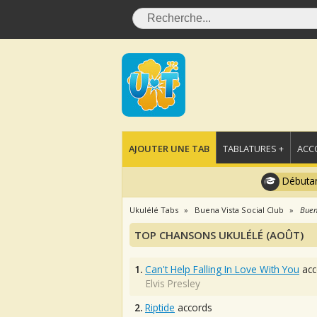
AJOUTER UNE TAB
TABLATURES +
ACC
Débutan
Ukulélé Tabs
Buena Vista Social Club
Buen
TOP CHANSONS UKULÉLÉ (AOÛT)
1.
Can't Help Falling In Love With You
acc
Elvis Presley
2.
Riptide
accords