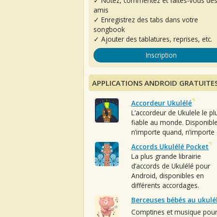
✓ Notez, commentez et faites-vous de
amis
✓ Enregistrez des tabs dans votre
songbook
✓ Ajouter des tablatures, reprises, etc.
Inscription
APPLICATIONS ANDROID GRATUITE
Accordeur Ukulélé
L’accordeur de Ukulele le pl
fiable au monde. Disponibl
n’importe quand, n’importe 
Accords Ukulélé Pocket
La plus grande librairie
d’accords de Ukulélé pour
Android, disponibles en
différents accordages.
Berceuses bébés au ukulé
Comptines et musique pou