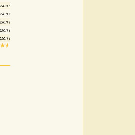
nson !
nson !
nson !
nson !
nson !