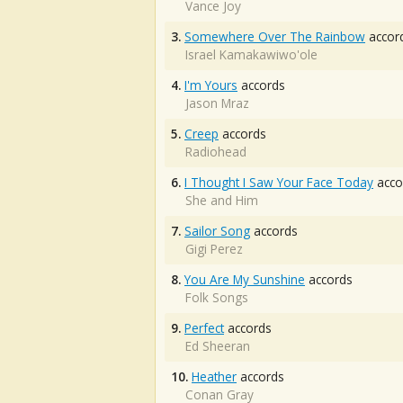
Vance Joy
3.
Somewhere Over The Rainbow
accor
Israel Kamakawiwo'ole
4.
I'm Yours
accords
Jason Mraz
5.
Creep
accords
Radiohead
6.
I Thought I Saw Your Face Today
acco
She and Him
7.
Sailor Song
accords
Gigi Perez
8.
You Are My Sunshine
accords
Folk Songs
9.
Perfect
accords
Ed Sheeran
10.
Heather
accords
Conan Gray