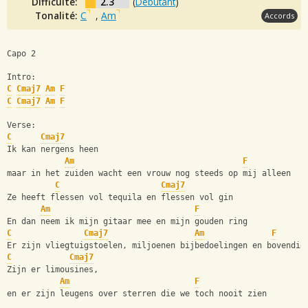
Difficulté:
2.3
(
Débutant
)
Tonalité:
C
,
Am
Accords
Capo 2
Intro:
C
Cmaj7
Am
F
C
Cmaj7
Am
F
Verse:
C
Cmaj7
Ik kan nergens heen 
Am
F
maar in het zuiden wacht een vrouw nog steeds op mij alleen
C
Cmaj7
Ze heeft flessen vol tequila en flessen vol gin
Am
F
En dan neem ik mijn gitaar mee en mijn gouden ring
C
Cmaj7
Am
F
Er zijn vliegtuigstoelen, miljoenen bijbedoelingen en bovendie
C
Cmaj7
Zijn er limousines, 
Am
F
en er zijn leugens over sterren die we toch nooit zien