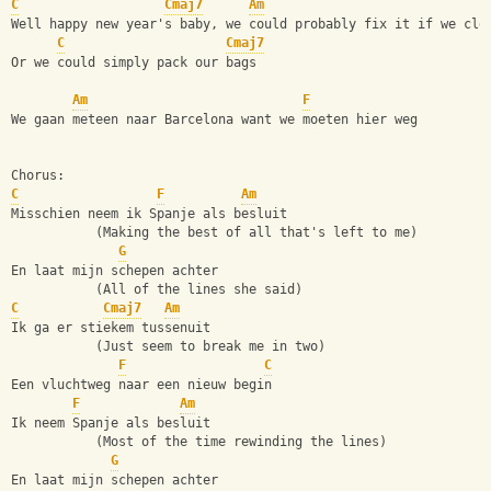
C
Cmaj7
Am
Well happy new year's baby, we could probably fix it if we cle
C
Cmaj7
Or we could simply pack our bags 
Am
F
We gaan meteen naar Barcelona want we moeten hier weg
Chorus:
C
F
Am
Misschien neem ik Spanje als besluit
           (Making the best of all that's left to me)
G
En laat mijn schepen achter
           (All of the lines she said)
C
Cmaj7
Am
Ik ga er stiekem tussenuit
           (Just seem to break me in two)
F
C
Een vluchtweg naar een nieuw begin
F
Am
Ik neem Spanje als besluit 
           (Most of the time rewinding the lines)
G
En laat mijn schepen achter