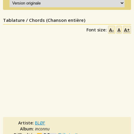
Tablature / Chords (Chanson entière)
Font size:
A-
A
A+
Artiste:
BLØF
Album:
inconnu