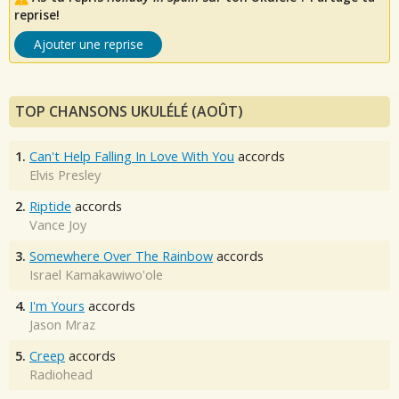
reprise!
Ajouter une reprise
TOP CHANSONS UKULÉLÉ (AOÛT)
1.
Can't Help Falling In Love With You
accords
Elvis Presley
2.
Riptide
accords
Vance Joy
3.
Somewhere Over The Rainbow
accords
Israel Kamakawiwo'ole
4.
I'm Yours
accords
Jason Mraz
5.
Creep
accords
Radiohead