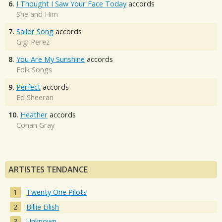
6.
I Thought I Saw Your Face Today
accords
She and Him
7.
Sailor Song
accords
Gigi Perez
8.
You Are My Sunshine
accords
Folk Songs
9.
Perfect
accords
Ed Sheeran
10.
Heather
accords
Conan Gray
ARTISTES TENDANCE
Twenty One Pilots
Billie Eilish
Unknown