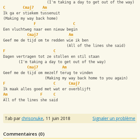
                    (I'm taking a day to get out of the way)
C
Cmaj7
Am
Ik ga er stiekem tussenuit
(Making my way back home)
F
C
Een vluchtweg naar een nieuw begin
Cmaj7
Am
Geef me de tijd om te redden wie ik ben
                             (All of the lines she said)
F
C
Dagen vertragen tot ze stollen en stil staan
       (I'm taking a day to get out of the way)
Cmaj7
Am
Geef me de tijd om mezelf terug te vinden
                   (Making my way back home to you again)
F
C
Cmaj7
Ik maak alles goed met wat er overblijft
Am
F
C
All of the lines she said
Tab par
chrisonuke
,
11 juin 2018
Signaler un problème
Commentaires (
0
)