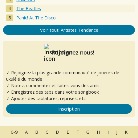
The Beatles
Panic! At The Disco
Voir tout: Artistes Tendance
Rejoignez nous!
✓ Rejoignez la plus grande communauté de joueurs de
ukulélé du monde
✓ Notez, commentez et faites-vous des amis
✓ Enregistrez des tabs dans votre songbook
✓ Ajouter des tablatures, reprises, etc.
Inscription
0-9
A
B
C
D
E
F
G
H
I
J
K