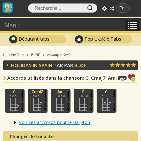
Fr
Menu
Débutant tabs
Top Ukulélé Tabs
Ukulélé Tabs
BLØF
Holiday In Spain
HOLIDAY IN SPAIN
TAB PAR
BLØF
5
Accords utilisés dans la chanson
: C, Cmaj7, Am, F, G
Voir ces acccords pour le Baryton
Changer de tonalité: