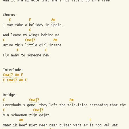
And it's a miracle that she's not living up in a tree
Chorus:
C
F
Am
I may take a holiday in Spain, 
G
And leave my wings behind me
C
Cmaj7
Am
Drive this little girl insane 
F
C
Fly away to someone new
Interlude:
Cmaj7
Am
F
C
Cmaj7
Am
F
Bridge:
C
Cmaj7
Am
Everybody's gone, they left the television screaming that the 
C
Cmaj7
M'n schoenen zijn gejat
Am
F
Maar ik hoef niet meer naar buiten want er is nog wel wat