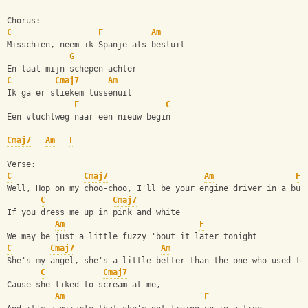
Chorus:
C
F
Am
Misschien, neem ik Spanje als besluit 
G
En laat mijn schepen achter
C
Cmaj7
Am
Ik ga er stiekem tussenuit
F
C
Een vluchtweg naar een nieuw begin
Cmaj7
Am
F
Verse:
C
Cmaj7
Am
F
Well, Hop on my choo-choo, I'll be your engine driver in a bun
C
Cmaj7
If you dress me up in pink and white
Am
F
We may be just a little fuzzy 'bout it later tonight
C
Cmaj7
Am
She's my angel, she's a little better than the one who used to
C
Cmaj7
Cause she liked to scream at me, 
Am
F