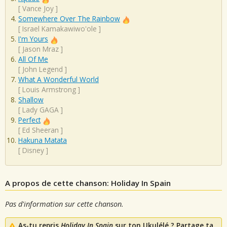
[
Vance Joy
]
Somewhere Over The Rainbow
[
Israel Kamakawiwo'ole
]
I'm Yours
[
Jason Mraz
]
All Of Me
[
John Legend
]
What A Wonderful World
[
Louis Armstrong
]
Shallow
[
Lady GAGA
]
Perfect
[
Ed Sheeran
]
Hakuna Matata
[
Disney
]
A propos de cette chanson: Holiday In Spain
Pas d'information sur cette chanson.
As-tu repris
Holiday In Spain
sur ton Ukulélé ? Partage ta