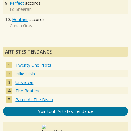
9.
Perfect
accords
Ed Sheeran
10.
Heather
accords
Conan Gray
ARTISTES TENDANCE
Twenty One Pilots
Billie Eilish
Unknown
The Beatles
Panic! At The Disco
Voir tout: Artistes Tendance