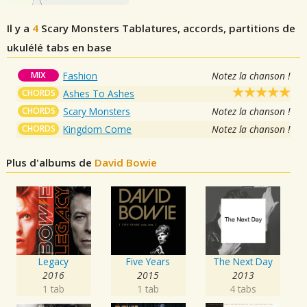
Il y a
4
Scary Monsters
Tablatures, accords, partitions de
ukulélé tabs en base
MIX
Fashion
Notez la chanson !
CHORDS
Ashes To Ashes
CHORDS
Scary Monsters
Notez la chanson !
CHORDS
Kingdom Come
Notez la chanson !
Plus d'albums de
David Bowie
Legacy
Five Years
The Next Day
2016
2015
2013
1 tab
1 tab
4 tabs