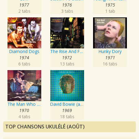
1977
1976
1975
2 tabs
3 tabs
1 tab
Diamond Dogs
The Rise And Fall Of Ziggy Stardust And The Spiders From Mars
Hunky Dory
1974
1972
1971
6 tabs
13 tabs
16 tabs
The Man Who Sold The World
David Bowie (aka Space Oddity)
1970
1969
4 tabs
18 tabs
TOP CHANSONS UKULÉLÉ (AOÛT)