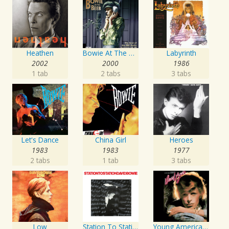
Heathen
Bowie At The Beeb
Labyrinth
2002
2000
1986
1 tab
2 tabs
3 tabs
Let's Dance
China Girl
Heroes
1983
1983
1977
2 tabs
1 tab
3 tabs
Low
Station To Station
Young Americans