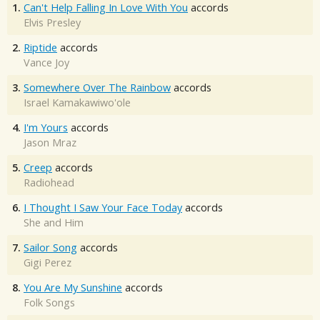
1.
Can't Help Falling In Love With You
accords
Elvis Presley
2.
Riptide
accords
Vance Joy
3.
Somewhere Over The Rainbow
accords
Israel Kamakawiwo'ole
4.
I'm Yours
accords
Jason Mraz
5.
Creep
accords
Radiohead
6.
I Thought I Saw Your Face Today
accords
She and Him
7.
Sailor Song
accords
Gigi Perez
8.
You Are My Sunshine
accords
Folk Songs