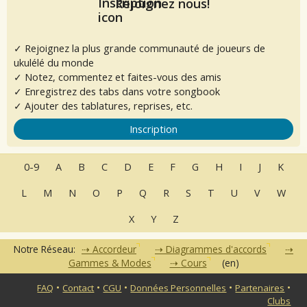
Rejoignez nous!
✓ Rejoignez la plus grande communauté de joueurs de
ukulélé du monde
✓ Notez, commentez et faites-vous des amis
✓ Enregistrez des tabs dans votre songbook
✓ Ajouter des tablatures, reprises, etc.
Inscription
0-9
A
B
C
D
E
F
G
H
I
J
K
L
M
N
O
P
Q
R
S
T
U
V
W
X
Y
Z
Notre Réseau:
Accordeur
Diagrammes d'accords
Gammes & Modes
Cours
(en)
•
•
•
•
•
FAQ
Contact
CGU
Données Personnelles
Partenaires
Clubs