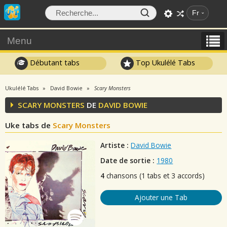
Fr
Menu
Débutant tabs
Top Ukulélé Tabs
Ukulélé Tabs
David Bowie
Scary Monsters
SCARY MONSTERS
DE
DAVID BOWIE
Uke tabs de
Scary Monsters
Artiste :
David Bowie
Date de sortie :
1980
4
chansons (1 tabs et 3 accords)
Ajouter une Tab