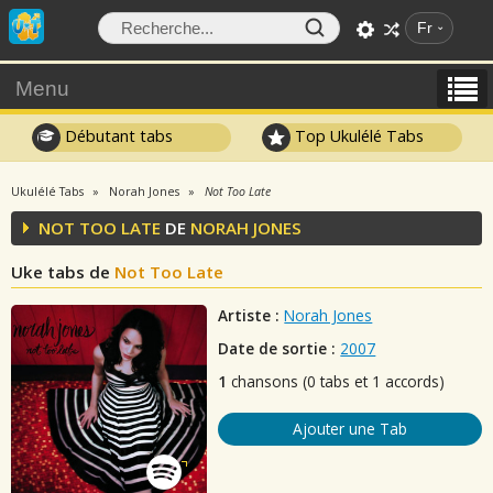
Fr
Menu
Débutant tabs
Top Ukulélé Tabs
Ukulélé Tabs
Norah Jones
Not Too Late
NOT TOO LATE
DE
NORAH JONES
Uke tabs de
Not Too Late
Artiste :
Norah Jones
Date de sortie :
2007
1
chansons (0 tabs et 1 accords)
Ajouter une Tab