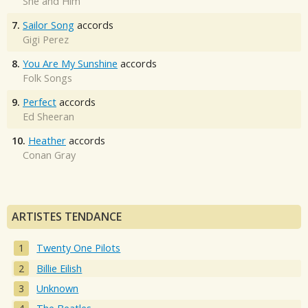
She and Him
7.
Sailor Song
accords
Gigi Perez
8.
You Are My Sunshine
accords
Folk Songs
9.
Perfect
accords
Ed Sheeran
10.
Heather
accords
Conan Gray
ARTISTES TENDANCE
Twenty One Pilots
Billie Eilish
Unknown