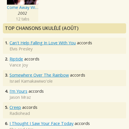
Come Away With Me
2002
12 tabs
TOP CHANSONS UKULÉLÉ (AOÛT)
1.
Can't Help Falling In Love With You
accords
Elvis Presley
2.
Riptide
accords
Vance Joy
3.
Somewhere Over The Rainbow
accords
Israel Kamakawiwo'ole
4.
I'm Yours
accords
Jason Mraz
5.
Creep
accords
Radiohead
6.
I Thought I Saw Your Face Today
accords