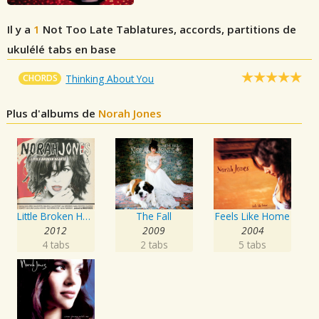
Il y a
1
Not Too Late
Tablatures, accords, partitions de
ukulélé tabs en base
CHORDS
Thinking About You
Plus d'albums de
Norah Jones
Little Broken Hearts
The Fall
Feels Like Home
2012
2009
2004
4 tabs
2 tabs
5 tabs