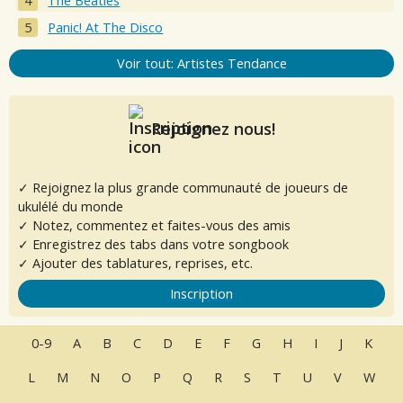
The Beatles
Panic! At The Disco
Voir tout: Artistes Tendance
Rejoignez nous!
✓ Rejoignez la plus grande communauté de joueurs de
ukulélé du monde
✓ Notez, commentez et faites-vous des amis
✓ Enregistrez des tabs dans votre songbook
✓ Ajouter des tablatures, reprises, etc.
Inscription
0-9
A
B
C
D
E
F
G
H
I
J
K
L
M
N
O
P
Q
R
S
T
U
V
W