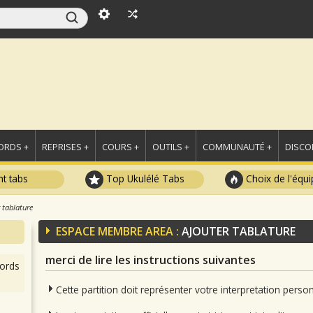
ORDS +
REPRISES +
COURS +
OUTILS +
COMMUNAUTÉ +
DISCO
t tabs
Top Ukulélé Tabs
Choix de l'équi
 tablature
ESPACE MEMBRE AREA :
AJOUTER TABLATURE
merci de lire les instructions suivantes
ords
Cette partition doit représenter votre interpretation pers