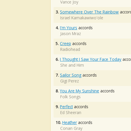
Vance Joy
3.
Somewhere Over The Rainbow
accor
Israel Kamakawiwo'ole
4.
I'm Yours
accords
Jason Mraz
5.
Creep
accords
Radiohead
6.
I Thought I Saw Your Face Today
acco
She and Him
7.
Sailor Song
accords
Gigi Perez
8.
You Are My Sunshine
accords
Folk Songs
9.
Perfect
accords
Ed Sheeran
10.
Heather
accords
Conan Gray