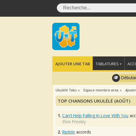
AJOUTER UNE TAB
TABLATURES +
ACC
Débutan
Ukulélé Tabs
Espace membre area
Ajouter
TOP CHANSONS UKULÉLÉ (AOÛT)
1.
Can't Help Falling In Love With You
acc
Elvis Presley
2.
Riptide
accords