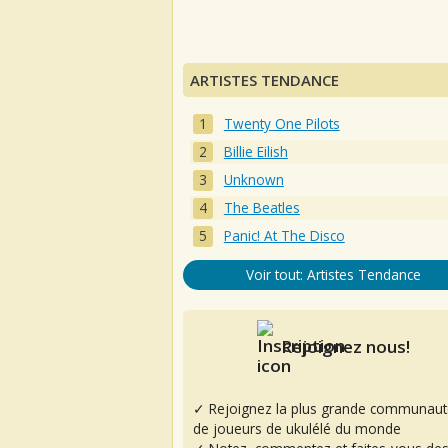
ARTISTES TENDANCE
Twenty One Pilots
Billie Eilish
Unknown
The Beatles
Panic! At The Disco
Voir tout: Artistes Tendance
Rejoignez nous!
✓ Rejoignez la plus grande communaut
de joueurs de ukulélé du monde