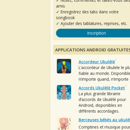
✓ Notez, commentez et faites-vous de
amis
✓ Enregistrez des tabs dans votre
songbook
✓ Ajouter des tablatures, reprises, etc.
Inscription
APPLICATIONS ANDROID GRATUITE
Accordeur Ukulélé
L’accordeur de Ukulele le pl
fiable au monde. Disponibl
n’importe quand, n’importe 
Accords Ukulélé Pocket
La plus grande librairie
d’accords de Ukulélé pour
Android, disponibles en
différents accordages.
Berceuses bébés au ukulé
Comptines et musique pou