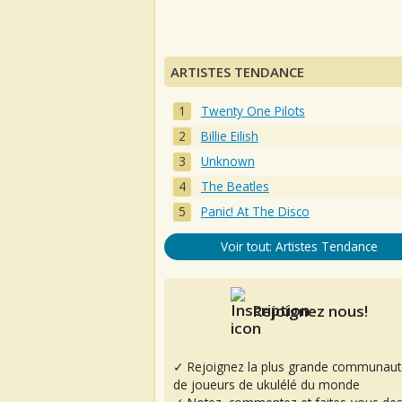
ARTISTES TENDANCE
Twenty One Pilots
Billie Eilish
Unknown
The Beatles
Panic! At The Disco
Voir tout: Artistes Tendance
Rejoignez nous!
✓ Rejoignez la plus grande communaut
de joueurs de ukulélé du monde