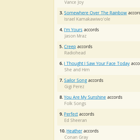
Vance Joy
3.
Somewhere Over The Rainbow
accor
Israel Kamakawiwo'ole
4.
I'm Yours
accords
Jason Mraz
5.
Creep
accords
Radiohead
6.
I Thought I Saw Your Face Today
acco
She and Him
7.
Sailor Song
accords
Gigi Perez
8.
You Are My Sunshine
accords
Folk Songs
9.
Perfect
accords
Ed Sheeran
10.
Heather
accords
Conan Gray