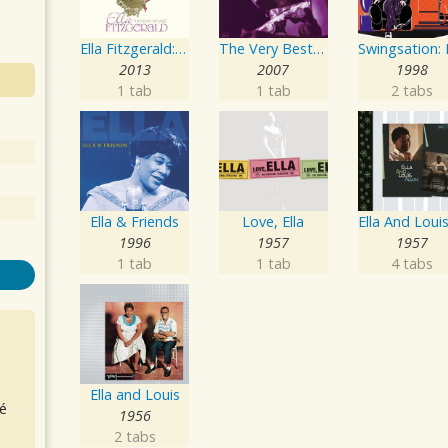
Ella Fitzgerald: The Voice Of Jazz
The Very Best Of The Duke Ellington Songbook
2013
2007
1998
1 tab
1 tab
2 tabs
Ella & Friends
Love, Ella
1996
1957
1957
1 tab
1 tab
4 tabs
Ella and Louis
é
1956
2 tabs