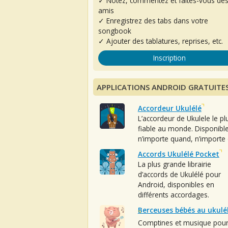
✓ Notez, commentez et faites-vous de
amis
✓ Enregistrez des tabs dans votre
songbook
✓ Ajouter des tablatures, reprises, etc.
Inscription
APPLICATIONS ANDROID GRATUITE
Accordeur Ukulélé
L’accordeur de Ukulele le pl
fiable au monde. Disponibl
n’importe quand, n’importe 
Accords Ukulélé Pocket
La plus grande librairie
d’accords de Ukulélé pour
Android, disponibles en
différents accordages.
Berceuses bébés au ukulé
Comptines et musique pou