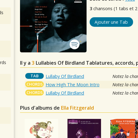
3
chansons (1 tabs et 2
ds
Ajouter une Tab
Il y a
3
Lullabies Of Birdland
Tablatures, accords, 
rds
TAB
Lullaby Of Birdland
Notez la cha
CHORDS
How High The Moon Intro
Notez la cha
CHORDS
Lullaby Of Birdland
Notez la cha
Plus d'albums de
Ella Fitzgerald