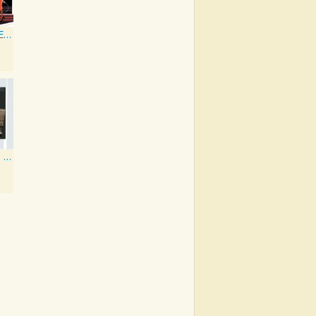
Swingsation: Ella Fitzgerald With Chick Webb
Ella And Louis Again