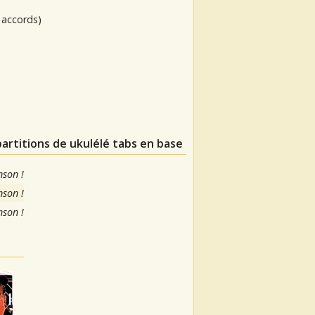
 accords)
partitions de ukulélé tabs en base
nson !
nson !
nson !