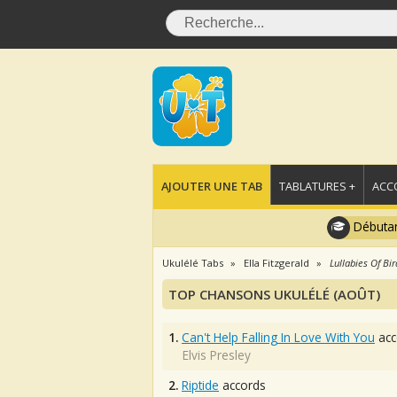
AJOUTER UNE TAB
TABLATURES +
ACC
Débutan
Ukulélé Tabs
Ella Fitzgerald
Lullabies Of Bi
TOP CHANSONS UKULÉLÉ (AOÛT)
1.
Can't Help Falling In Love With You
acc
Elvis Presley
2.
Riptide
accords