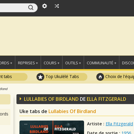
ORDS +
REPRISES +
COURS +
OUTILS +
COMMUNAUTÉ +
DISCO
t tabs
Top Ukulélé Tabs
Choix de l'équi
rdland
LULLABIES OF BIRDLAND
DE
ELLA FITZGERALD
Uke tabs de
Lullabies Of Birdland
ords
Artiste :
Ella Fitzgerald
Date de sortie :
1956