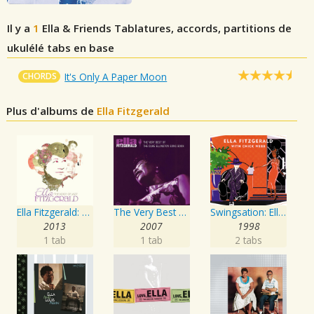
Il y a
1
Ella & Friends
Tablatures, accords, partitions de
ukulélé tabs en base
CHORDS
It's Only A Paper Moon
Plus d'albums de
Ella Fitzgerald
Ella Fitzgerald: The Voice Of Jazz
The Very Best Of The Duke Ellington Songbook
Swingsation: Ella Fitzgerald With Chick Webb
2013
2007
1998
1 tab
1 tab
2 tabs