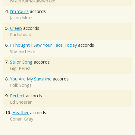
Israel Kamakawiwo'ole
4.
I'm Yours
accords
Jason Mraz
5.
Creep
accords
Radiohead
6.
I Thought I Saw Your Face Today
accords
She and Him
7.
Sailor Song
accords
Gigi Perez
8.
You Are My Sunshine
accords
Folk Songs
9.
Perfect
accords
Ed Sheeran
10.
Heather
accords
Conan Gray