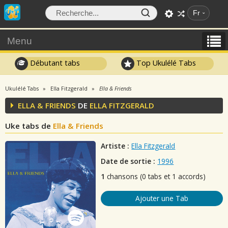
Fr
Menu
Débutant tabs
Top Ukulélé Tabs
Ukulélé Tabs
Ella Fitzgerald
Ella & Friends
ELLA & FRIENDS
DE
ELLA FITZGERALD
Uke tabs de
Ella & Friends
Artiste :
Ella Fitzgerald
Date de sortie :
1996
1
chansons (0 tabs et 1 accords)
Ajouter une Tab