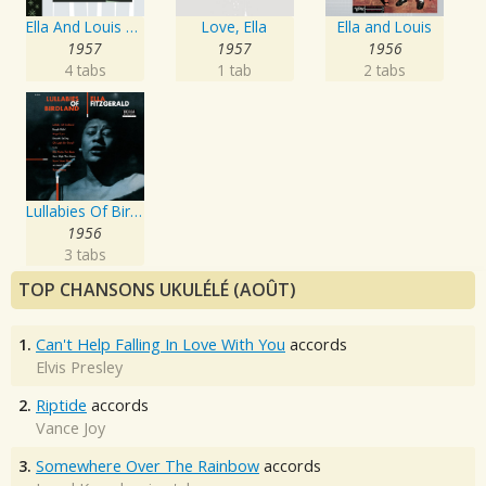
Ella And Louis Again
Love, Ella
Ella and Louis
1957
1957
1956
4 tabs
1 tab
2 tabs
Lullabies Of Birdland
1956
3 tabs
TOP CHANSONS UKULÉLÉ (AOÛT)
1.
Can't Help Falling In Love With You
accords
Elvis Presley
2.
Riptide
accords
Vance Joy
3.
Somewhere Over The Rainbow
accords