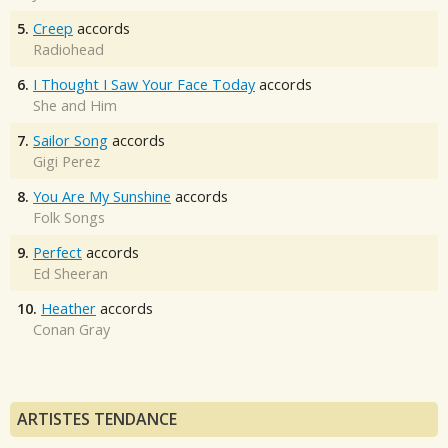
5.
Creep
accords
Radiohead
6.
I Thought I Saw Your Face Today
accords
She and Him
7.
Sailor Song
accords
Gigi Perez
8.
You Are My Sunshine
accords
Folk Songs
9.
Perfect
accords
Ed Sheeran
10.
Heather
accords
Conan Gray
ARTISTES TENDANCE