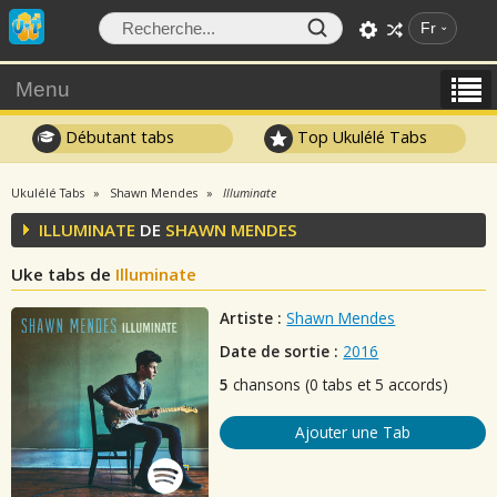
Fr
Menu
Débutant tabs
Top Ukulélé Tabs
Ukulélé Tabs
Shawn Mendes
Illuminate
ILLUMINATE
DE
SHAWN MENDES
Uke tabs de
Illuminate
Artiste :
Shawn Mendes
Date de sortie :
2016
5
chansons (0 tabs et 5 accords)
Ajouter une Tab