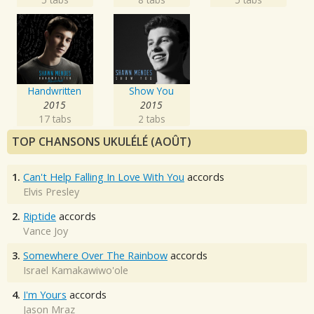
Handwritten
Show You
2015
2015
17 tabs
2 tabs
TOP CHANSONS UKULÉLÉ (AOÛT)
1.
Can't Help Falling In Love With You
accords
Elvis Presley
2.
Riptide
accords
Vance Joy
3.
Somewhere Over The Rainbow
accords
Israel Kamakawiwo'ole
4.
I'm Yours
accords
Jason Mraz