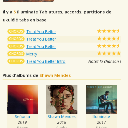
Il y a
5
Illuminate
Tablatures, accords, partitions de
ukulélé tabs en base
CHORDS
Treat You Better
CHORDS
Treat You Better
CHORDS
Treat You Better
CHORDS
Mercy
CHORDS
Treat You Better Intro
Notez la chanson !
Plus d'albums de
Shawn Mendes
Señorita
Shawn Mendes
Illuminate
2019
2018
2017
5 tabs
8 tabs
5 tabs