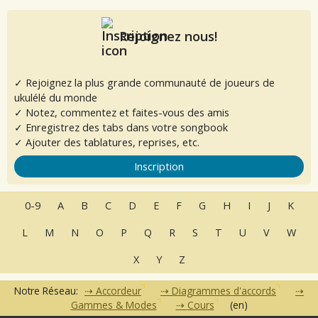
Rejoignez nous!
✓ Rejoignez la plus grande communauté de joueurs de
ukulélé du monde
✓ Notez, commentez et faites-vous des amis
✓ Enregistrez des tabs dans votre songbook
✓ Ajouter des tablatures, reprises, etc.
Inscription
0-9
A
B
C
D
E
F
G
H
I
J
K
L
M
N
O
P
Q
R
S
T
U
V
W
X
Y
Z
Notre Réseau:
Accordeur
Diagrammes d'accords
Gammes & Modes
Cours
(en)