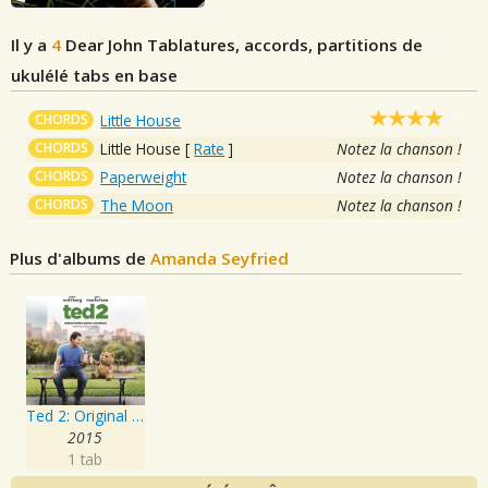
Il y a
4
Dear John
Tablatures, accords, partitions de
ukulélé tabs en base
CHORDS
Little House
CHORDS
Little House
[
Rate
]
Notez la chanson !
CHORDS
Paperweight
Notez la chanson !
CHORDS
The Moon
Notez la chanson !
Plus d'albums de
Amanda Seyfried
Ted 2: Original Motion Picture Soundtrack
2015
1 tab