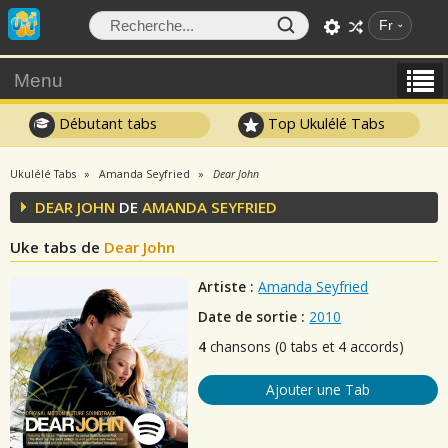
Fr
Menu
Débutant tabs
Top Ukulélé Tabs
Ukulélé Tabs
Amanda Seyfried
Dear John
DEAR JOHN
DE
AMANDA SEYFRIED
Uke tabs de
Dear John
Artiste :
Amanda Seyfried
Date de sortie :
2010
4
chansons (0 tabs et 4 accords)
Ajouter une Tab