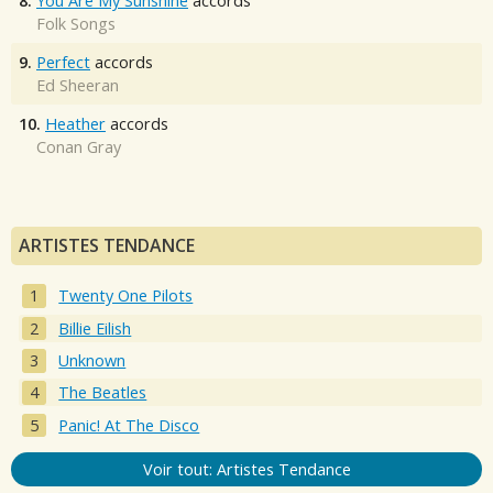
8.
You Are My Sunshine
accords
Folk Songs
9.
Perfect
accords
Ed Sheeran
10.
Heather
accords
Conan Gray
ARTISTES TENDANCE
Twenty One Pilots
Billie Eilish
Unknown
The Beatles
Panic! At The Disco
Voir tout: Artistes Tendance