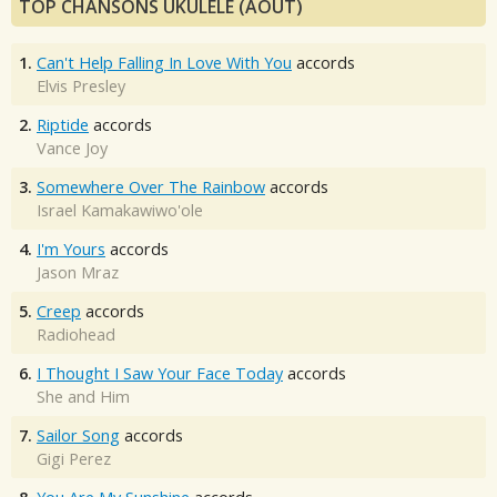
TOP CHANSONS UKULÉLÉ (AOÛT)
1.
Can't Help Falling In Love With You
accords
Elvis Presley
2.
Riptide
accords
Vance Joy
3.
Somewhere Over The Rainbow
accords
Israel Kamakawiwo'ole
4.
I'm Yours
accords
Jason Mraz
5.
Creep
accords
Radiohead
6.
I Thought I Saw Your Face Today
accords
She and Him
7.
Sailor Song
accords
Gigi Perez