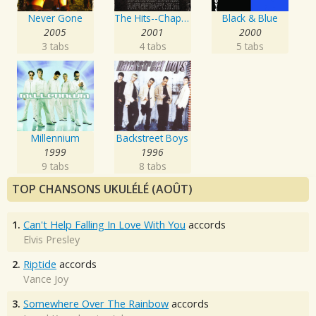
Never Gone
The Hits--Chapter One
Black & Blue
2005
2001
2000
3 tabs
4 tabs
5 tabs
Millennium
Backstreet Boys
1999
1996
9 tabs
8 tabs
TOP CHANSONS UKULÉLÉ (AOÛT)
1.
Can't Help Falling In Love With You
accords
Elvis Presley
2.
Riptide
accords
Vance Joy
3.
Somewhere Over The Rainbow
accords