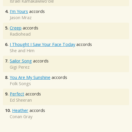
Israel Kamakawiwo'ole
4.
I'm Yours
accords
Jason Mraz
5.
Creep
accords
Radiohead
6.
I Thought I Saw Your Face Today
accords
She and Him
7.
Sailor Song
accords
Gigi Perez
8.
You Are My Sunshine
accords
Folk Songs
9.
Perfect
accords
Ed Sheeran
10.
Heather
accords
Conan Gray