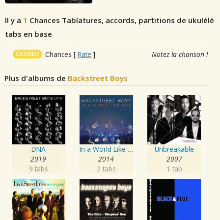
Il y a
1
Chances
Tablatures, accords, partitions de ukulélé
tabs en base
CHORDS
Chances
[
Rate
]
Notez la chanson !
Plus d'albums de
Backstreet Boys
DNA
In a World Like This World Tour Edition
Unbreakable
2019
2014
2007
9 tabs
2 tabs
1 tab