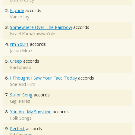
2.
Riptide
accords
Vance Joy
3.
Somewhere Over The Rainbow
accords
Israel Kamakawiwo'ole
4.
I'm Yours
accords
Jason Mraz
5.
Creep
accords
Radiohead
6.
I Thought I Saw Your Face Today
accords
She and Him
7.
Sailor Song
accords
Gigi Perez
8.
You Are My Sunshine
accords
Folk Songs
9.
Perfect
accords
Ed Sheeran