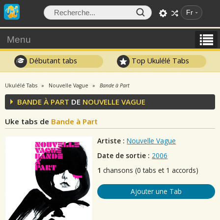
Fr
Menu
Débutant tabs
Top Ukulélé Tabs
Ukulélé Tabs
Nouvelle Vague
Bande à Part
BANDE À PART
DE
NOUVELLE VAGUE
Uke tabs de
Bande à Part
Artiste :
Nouvelle Vague
Date de sortie :
2006
1
chansons (0 tabs et 1 accords)
Ajouter une Tab