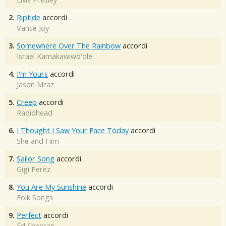
2.
Riptide
accordi
Vance Joy
3.
Somewhere Over The Rainbow
accordi
Israel Kamakawiwo'ole
4.
I'm Yours
accordi
Jason Mraz
5.
Creep
accordi
Radiohead
6.
I Thought I Saw Your Face Today
accordi
She and Him
7.
Sailor Song
accordi
Gigi Perez
8.
You Are My Sunshine
accordi
Folk Songs
9.
Perfect
accordi
Ed Sheeran