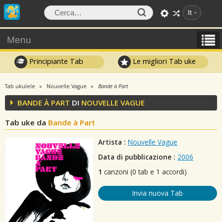
It
Menu
Principiante Tab
Le migliori Tab uke
Tab ukulele
Nouvelle Vague
Bande à Part
BANDE À PART
DI
NOUVELLE VAGUE
Tab uke da
Bande à Part
Artista :
Nouvelle Vague
Data di pubblicazione :
2006
1
canzoni (0 tab e 1 accordi)
Invia nuova Tab