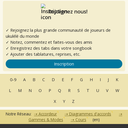
Rejoignez nous!
✓ Rejoignez la plus grande communauté de joueurs de
ukulélé du monde
✓ Notez, commentez et faites-vous des amis
✓ Enregistrez des tabs dans votre songbook
✓ Ajouter des tablatures, reprises, etc.
Inscription
0-9
A
B
C
D
E
F
G
H
I
J
K
L
M
N
O
P
Q
R
S
T
U
V
W
X
Y
Z
Notre Réseau:
Accordeur
Diagrammes d'accords
Gammes & Modes
Cours
(en)