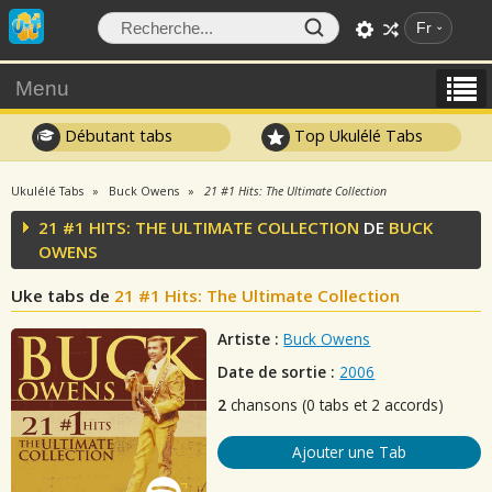
Fr
Menu
Débutant tabs
Top Ukulélé Tabs
Ukulélé Tabs
Buck Owens
21 #1 Hits: The Ultimate Collection
21 #1 HITS: THE ULTIMATE COLLECTION
DE
BUCK
OWENS
Uke tabs de
21 #1 Hits: The Ultimate Collection
Artiste :
Buck Owens
Date de sortie :
2006
2
chansons (0 tabs et 2 accords)
Ajouter une Tab