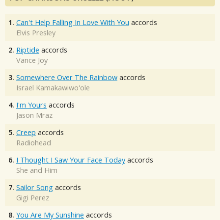
1.
Can't Help Falling In Love With You
accords
Elvis Presley
2.
Riptide
accords
Vance Joy
3.
Somewhere Over The Rainbow
accords
Israel Kamakawiwo'ole
4.
I'm Yours
accords
Jason Mraz
5.
Creep
accords
Radiohead
6.
I Thought I Saw Your Face Today
accords
She and Him
7.
Sailor Song
accords
Gigi Perez
8.
You Are My Sunshine
accords