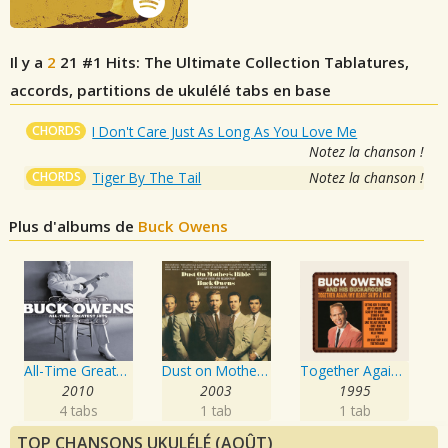
Il y a
2
21 #1 Hits: The Ultimate Collection
Tablatures,
accords, partitions de ukulélé tabs en base
CHORDS
I Don't Care Just As Long As You Love Me
Notez la chanson !
CHORDS
Tiger By The Tail
Notez la chanson !
Plus d'albums de
Buck Owens
All-Time Greatest Hits
Dust on Mother's Bible
Together Again / My Heart Skips a Beat
2010
2003
1995
4 tabs
1 tab
1 tab
TOP CHANSONS UKULÉLÉ (AOÛT)