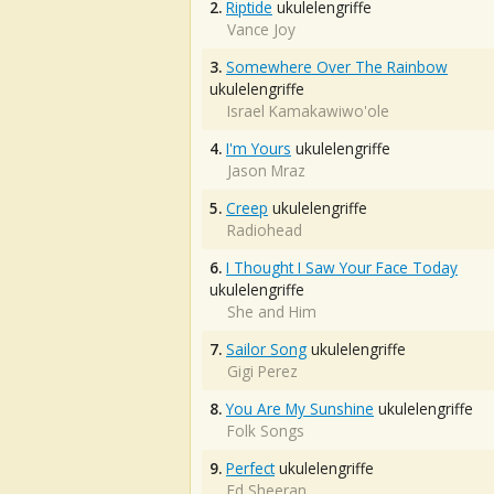
2.
Riptide
ukulelengriffe
Vance Joy
3.
Somewhere Over The Rainbow
ukulelengriffe
Israel Kamakawiwo'ole
4.
I'm Yours
ukulelengriffe
Jason Mraz
5.
Creep
ukulelengriffe
Radiohead
6.
I Thought I Saw Your Face Today
ukulelengriffe
She and Him
7.
Sailor Song
ukulelengriffe
Gigi Perez
8.
You Are My Sunshine
ukulelengriffe
Folk Songs
9.
Perfect
ukulelengriffe
Ed Sheeran