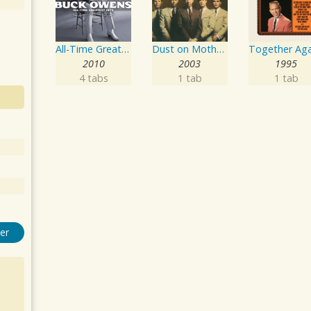
All-Time Greatest Hits
Dust on Mother's Bible
2010
2003
1995
4 tabs
1 tab
1 tab
er