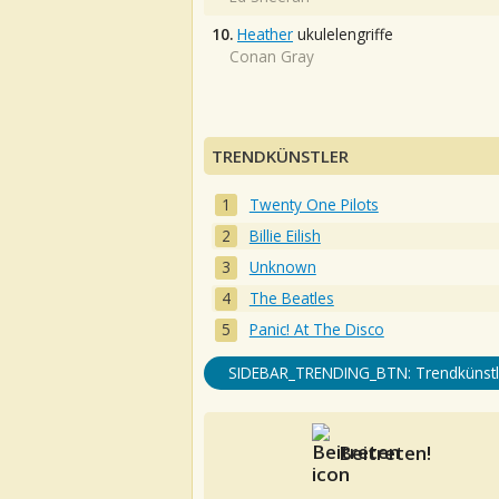
10.
Heather
ukulelengriffe
Conan Gray
TRENDKÜNSTLER
Twenty One Pilots
Billie Eilish
Unknown
The Beatles
Panic! At The Disco
SIDEBAR_TRENDING_BTN: Trendkünstl
Beitreten!