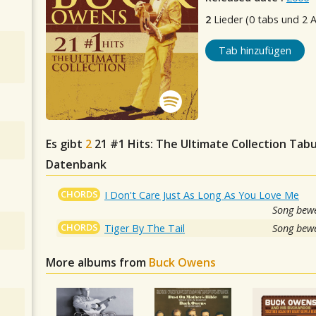
2
Lieder (0 tabs und 2 
Tab hinzufügen
Es gibt
2
21 #1 Hits: The Ultimate Collection
Tabul
Datenbank
CHORDS
I Don't Care Just As Long As You Love Me
Song bewe
CHORDS
Tiger By The Tail
Song bewe
More albums from
Buck Owens