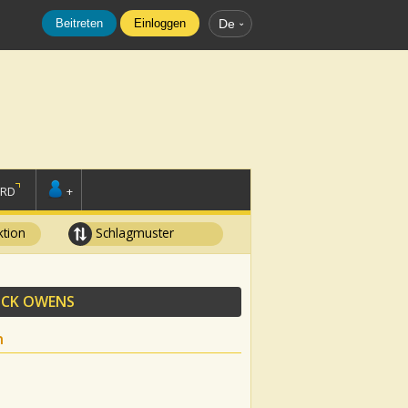
Beitreten
Einloggen
De
ORD
+
tion
Schlagmuster
UCK OWENS
n