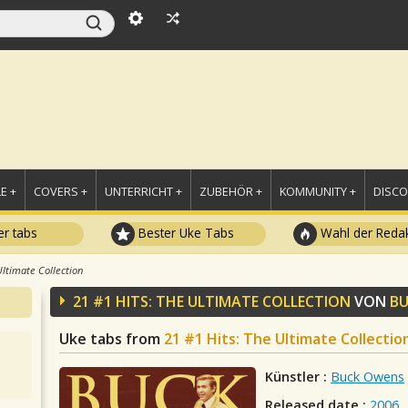
E +
COVERS +
UNTERRICHT +
ZUBEHÖR +
KOMMUNITY +
DISC
r tabs
Bester Uke Tabs
Wahl der Redak
Ultimate Collection
21 #1 HITS: THE ULTIMATE COLLECTION
VON
B
Uke tabs from
21 #1 Hits: The Ultimate Collectio
Künstler :
Buck Owens
Released date :
2006