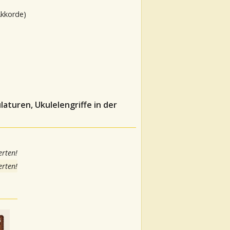
Akkorde)
aturen, Ukulelengriffe in der
rten!
rten!