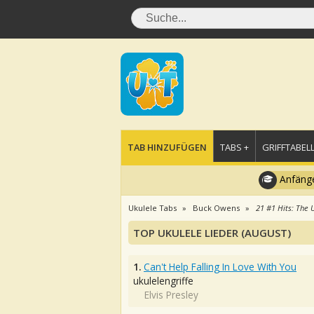
TAB HINZUFÜGEN
TABS +
GRIFFTABELL
Anfänge
Ukulele Tabs
Buck Owens
21 #1 Hits: The 
TOP UKULELE LIEDER (AUGUST)
1.
Can't Help Falling In Love With You
ukulelengriffe
Elvis Presley