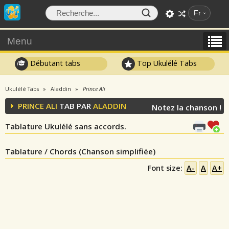
Fr
Menu
Débutant tabs
Top Ukulélé Tabs
Ukulélé Tabs
Aladdin
Prince Ali
PRINCE ALI
TAB PAR
ALADDIN
Notez la chanson !
Tablature Ukulélé sans accords.
Tablature / Chords (Chanson simplifiée)
Font size:
A-
A
A+