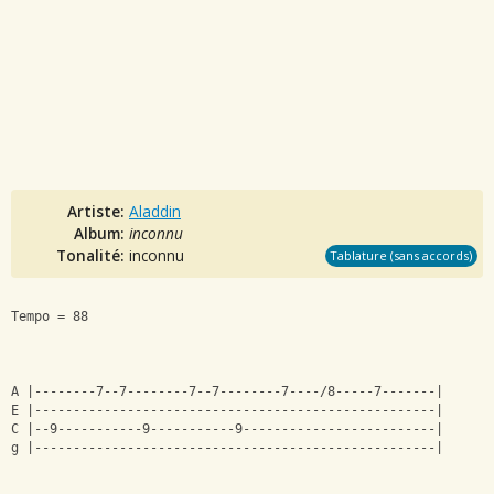
Artiste:
Aladdin
Album:
inconnu
Tonalité:
inconnu
Tablature (sans accords)
Tempo = 88
A |--------7--7--------7--7--------7----/8-----7-------|
E |----------------------------------------------------|
C |--9-----------9-----------9-------------------------|
g |----------------------------------------------------|