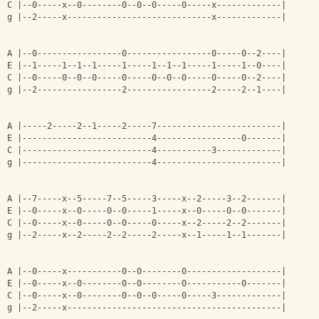
C |--0-----x--0--------0--0--0-----0-----x-------------|
g |--2-----x-----------------------------x-------------|
A |--0-----------------0-----------------0-----0--2----|
E |--1-----1--1--1-----1-----1--1--1-----1-----1--0----|
C |--0-----0--0--0-----0-----0--0--0-----0-----0--2----|
g |--2-----------------2-----------------2-----2--1----|
A |-----2-----2--1-----2-----7-------------------------|
E |--------------------------4-----------------0-------|
C |--------------------------4-----------3-------------|
g |--------------------------4-------------------------|
A |--7-----x--5-----7--5-----3-----x--2-----3--2-------|
E |--0-----x--0-----0--0-----1-----x--0-----0--0-------|
C |--0-----x--0-----0--0-----0-----x--2-----2--2-------|
g |--2-----x--2-----2--2-----2-----x--1-----1--1-------|
A |--0-----x-----------0--0--------0-------------------|
E |--0-----x--0--------0--0--------0-----------0-------|
C |--0-----x--0--------0--0--0-----0-----3-------------|
g |--2-----x-------------------------------------------|