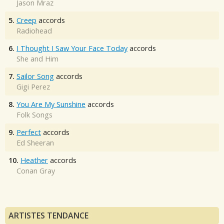
Jason Mraz
5.
Creep
accords
Radiohead
6.
I Thought I Saw Your Face Today
accords
She and Him
7.
Sailor Song
accords
Gigi Perez
8.
You Are My Sunshine
accords
Folk Songs
9.
Perfect
accords
Ed Sheeran
10.
Heather
accords
Conan Gray
ARTISTES TENDANCE