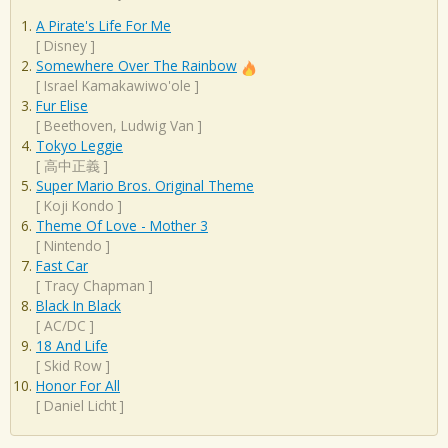
A Pirate's Life For Me
[
Disney
]
Somewhere Over The Rainbow
[
Israel Kamakawiwo'ole
]
Fur Elise
[
Beethoven, Ludwig Van
]
Tokyo Leggie
[
高中正義
]
Super Mario Bros. Original Theme
[
Koji Kondo
]
Theme Of Love - Mother 3
[
Nintendo
]
Fast Car
[
Tracy Chapman
]
Black In Black
[
AC/DC
]
18 And Life
[
Skid Row
]
Honor For All
[
Daniel Licht
]