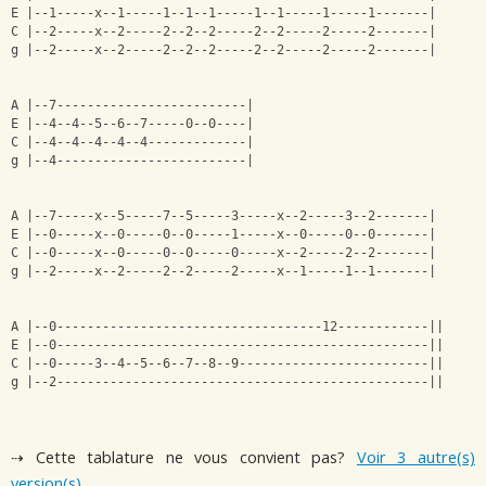
E |--1-----x--1-----1--1--1-----1--1-----1-----1-------|
C |--2-----x--2-----2--2--2-----2--2-----2-----2-------|
g |--2-----x--2-----2--2--2-----2--2-----2-----2-------|
A |--7-------------------------|
E |--4--4--5--6--7-----0--0----|
C |--4--4--4--4--4-------------|
g |--4-------------------------|
A |--7-----x--5-----7--5-----3-----x--2-----3--2-------|
E |--0-----x--0-----0--0-----1-----x--0-----0--0-------|
C |--0-----x--0-----0--0-----0-----x--2-----2--2-------|
g |--2-----x--2-----2--2-----2-----x--1-----1--1-------|
A |--0-----------------------------------12------------||
E |--0-------------------------------------------------||
C |--0-----3--4--5--6--7--8--9-------------------------||
g |--2-------------------------------------------------||
⇢ Cette tablature ne vous convient pas?
Voir 3 autre(s)
version(s)