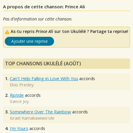
A propos de cette chanson: Prince Ali
Pas d'information sur cette chanson.
As-tu repris
Prince Ali
sur ton Ukulélé ? Partage ta reprise!
Ajouter une reprise
TOP CHANSONS UKULÉLÉ (AOÛT)
1.
Can't Help Falling In Love With You
accords
Elvis Presley
2.
Riptide
accords
Vance Joy
3.
Somewhere Over The Rainbow
accords
Israel Kamakawiwo'ole
4.
I'm Yours
accords