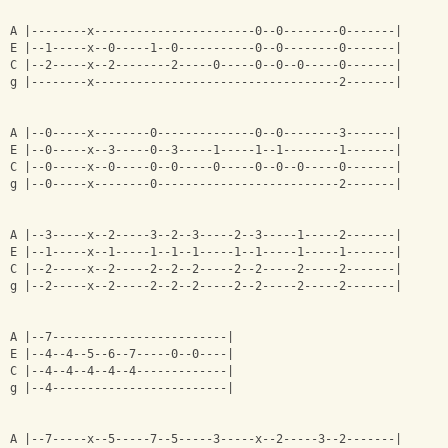
A |--------x-----------------------0--0--------0-------|
E |--1-----x--0-----1--0-----------0--0--------0-------|
C |--2-----x--2--------2-----0-----0--0--0-----0-------|
g |--------x-----------------------------------2-------|
A |--0-----x--------0--------------0--0--------3-------|
E |--0-----x--3-----0--3-----1-----1--1--------1-------|
C |--0-----x--0-----0--0-----0-----0--0--0-----0-------|
g |--0-----x--------0--------------------------2-------|
A |--3-----x--2-----3--2--3-----2--3-----1-----2-------|
E |--1-----x--1-----1--1--1-----1--1-----1-----1-------|
C |--2-----x--2-----2--2--2-----2--2-----2-----2-------|
g |--2-----x--2-----2--2--2-----2--2-----2-----2-------|
A |--7-------------------------|
E |--4--4--5--6--7-----0--0----|
C |--4--4--4--4--4-------------|
g |--4-------------------------|
A |--7-----x--5-----7--5-----3-----x--2-----3--2-------|