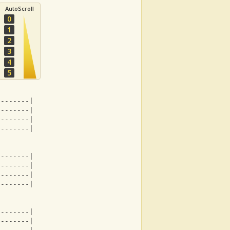
AutoScroll
0
1
2
3
4
5
7-------|
--------|
--------|
--------|
2-------|
--------|
--------|
--------|
7-------|
--------|