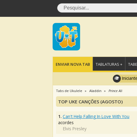
ENVIAR NOVA TAB
TABLATURAS +
TABE
Iniciant
Tabs de Ukulele
Aladdin
Prince Ali
TOP UKE CANÇÕES (AGOSTO)
1.
Can't Help Falling In Love With You
acordes
Elvis Presley