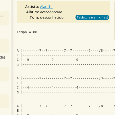
Artista:
Aladdin
Álbum:
desconhecido
es
Tom:
desconhecido
Tablatura (sem cifras)
Tempo = 88
A |--------7--7--------7--7--------7----/8-----
E |--------------------------------------------
des
C |--9-----------9-----------9-----------------
g |--------------------------------------------
A |--------2--2--------2--2--------2----/3-----
E |--------------------------------------------
C |--4-----------4-----------4-----------------
g |--------------------------------------------
A |--------7--7--------7--7--------7----/8-----
E |--------------------------------------------