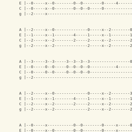
E |--0-----x--0--------0--0--------0-----4-----
C |--0-----x--0--------0--0--0-----0-----------
g |--2-----x-----------------------------------
A |--2-----x--0--------------0-----x--2--------
E |--1-----x--1--------4-----1-----x--1--------
C |--2-----x--2--------2-----2-----x--2--------
g |--2-----x--2--------------2-----x--2--------
A |--3-----3--3-----3--3--3--3-----------------
E |--0-----0--0-----0--0--0--0-----------4-----
C |--0-----0--0-----0--0--0--0-----------------
g |--2-----------------------------------------
A |--2-----x--0--------------0-----x--2--------
E |--1-----x--1--------4-----1-----x--1--------
C |--2-----x--2--------2-----2-----x--2--------
g |--2-----x--2--------------2-----x--2--------
A |--0-----x-----------0--0--------0-----x-----
E |--0-----x--0--------0--0--------0-----x-----