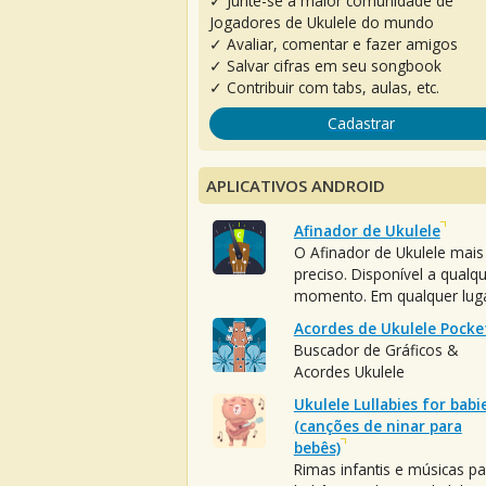
✓ Junte-se à maior comunidade de
Jogadores de Ukulele do mundo
✓ Avaliar, comentar e fazer amigos
✓ Salvar cifras em seu songbook
✓ Contribuir com tabs, aulas, etc.
Cadastrar
APLICATIVOS ANDROID
Afinador de Ukulele
O Afinador de Ukulele mais
preciso. Disponível a qualq
momento. Em qualquer luga
Acordes de Ukulele Pocke
Buscador de Gráficos &
Acordes Ukulele
Ukulele Lullabies for babi
(canções de ninar para
bebês)
Rimas infantis e músicas pa