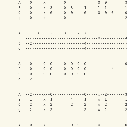
A |--0-----x--------0--------------0--0--------
E |--0-----x--3-----0--3-----1-----1--1--------
C |--0-----x--0-----0--0-----0-----0--0--0-----
g |--0-----x--------0--------------------------
A |-----3-----2-----3-----2--7-----------3-----
E |--------------------------4-----0-----------
C |--2-----------------------4-----------------
g |--------------------------4-----------------
A |--0-----0--0-----0--0--0--0-----------------
E |--0-----0--0-----0--0--0--0-----------4-----
C |--0-----0--0-----0--0--0--0-----------------
g |--2-----------------------------------------
A |--2-----x--0--------------0-----x--2--------
E |--1-----x--1--------4-----1-----x--1--------
C |--2-----x--2--------2-----2-----x--2--------
g |--2-----x--2--------------2-----x--2--------
A |--0-----x-----------0--0--------0-----------