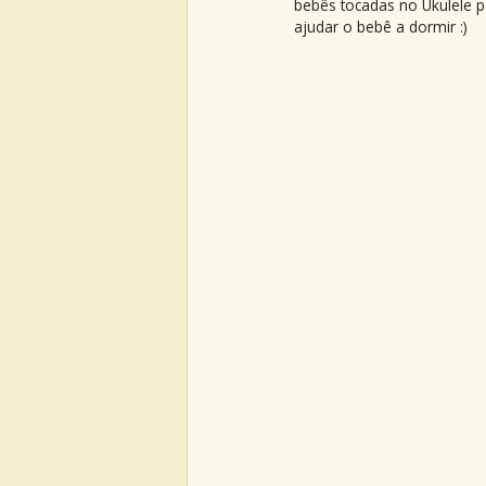
bebês tocadas no Ukulele p
ajudar o bebê a dormir :)