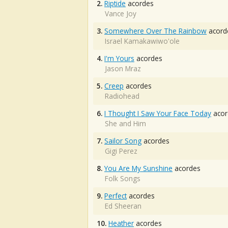
2.
Riptide
acordes
Vance Joy
3.
Somewhere Over The Rainbow
acord
Israel Kamakawiwo'ole
4.
I'm Yours
acordes
Jason Mraz
5.
Creep
acordes
Radiohead
6.
I Thought I Saw Your Face Today
acor
She and Him
7.
Sailor Song
acordes
Gigi Perez
8.
You Are My Sunshine
acordes
Folk Songs
9.
Perfect
acordes
Ed Sheeran
10.
Heather
acordes