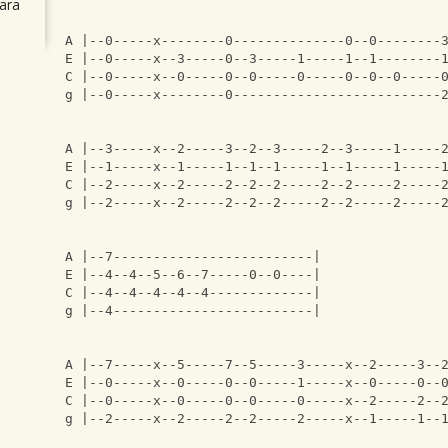
ara
A |--0-----x--------0--------------0--0--------
E |--0-----x--3-----0--3-----1-----1--1--------
C |--0-----x--0-----0--0-----0-----0--0--0-----
g |--0-----x--------0--------------------------
A |--3-----x--2-----3--2--3-----2--3-----1-----
E |--1-----x--1-----1--1--1-----1--1-----1-----
C |--2-----x--2-----2--2--2-----2--2-----2-----
g |--2-----x--2-----2--2--2-----2--2-----2-----
A |--7-------------------------|
E |--4--4--5--6--7-----0--0----|
C |--4--4--4--4--4-------------|
g |--4-------------------------|
A |--7-----x--5-----7--5-----3-----x--2-----3--
E |--0-----x--0-----0--0-----1-----x--0-----0--
C |--0-----x--0-----0--0-----0-----x--2-----2--
g |--2-----x--2-----2--2-----2-----x--1-----1--