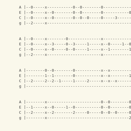
A |--0-----x-----------0--0--------0-----------
E |--0-----x--0--------0--0--------0-----------
C |--0-----x--0--------0--0--0-----0-----3-----
g |--2-----x-----------------------------------
A |--0-----x--------0--------------x-----------
E |--0-----x--3-----0--3-----1-----x--0-----1--
C |--0-----x--0-----0--0-----1-----x--1--------
g |--2-----x-----------------------x-----------
A |--------0--0--------0-----------x--x--------
E |--------1--1--------0-----------x--x--------
C |--2-----2--2--1-----1-----2-----x--x--x-----
g |--------------------------------------------
A |--------x-----------------------0--0--------
E |--1-----x--0-----1--0-----------0--0--------
C |--2-----x--2--------2-----0-----0--0--0-----
g |--------x-----------------------------------