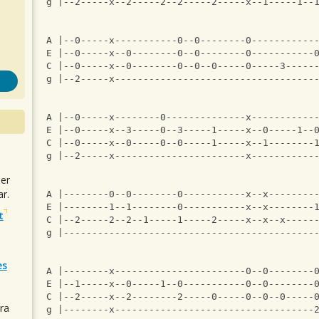
g |--2-----x--2-----2--2-----2-----x--1-----1--
A |--0-----x-----------0--0--------0-----------
E |--0-----x--0--------0--0--------0-----------
C |--0-----x--0--------0--0--0-----0-----3-----
g |--2-----x-----------------------------------
A |--0-----x--------0--------------x-----------
E |--0-----x--3-----0--3-----1-----x--0-----1--
C |--0-----x--0-----0--0-----1-----x--1--------
g |--2-----x-----------------------x-----------
uer
r.
A |--------0--0--------0-----------x--x--------
E |--------1--1--------0-----------x--x--------
t
C |--2-----2--2--1-----1-----2-----x--x--x-----
g |--------------------------------------------
es
A |--------x-----------------------0--0--------
E |--1-----x--0-----1--0-----------0--0--------
C |--2-----x--2--------2-----0-----0--0--0-----
ra
g |--------x-----------------------------------