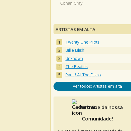
Conan Gray
ARTISTAS EM ALTA
Twenty One Pilots
Billie Eilish
Unknown
The Beatles
Panic! At The Disco
Ver todos: Artistas em alta
Participe da nossa
Comunidade!