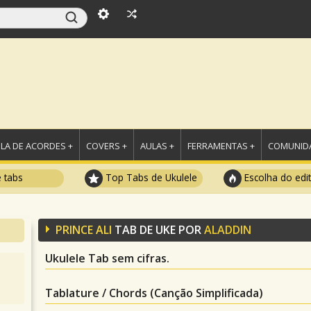
LA DE ACORDES +
COVERS +
AULAS +
FERRAMENTAS +
COMUNIDA
e tabs
Top Tabs de Ukulele
Escolha do edi
PRINCE ALI
TAB DE UKE POR
ALADDIN
Ukulele Tab sem cifras.
Tablature / Chords (Canção Simplificada)