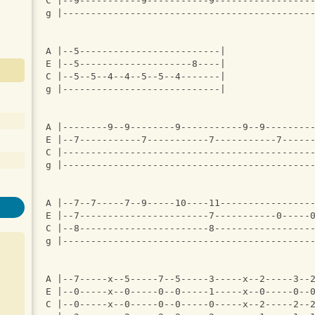
C |--9-----------9-----------9-----------------
g |--------------------------------------------
A |--5-------------------------|
E |--5--------------------8----|
C |--5--5--4--4--5--5--4-------|
g |----------------------------|
A |--------9--9--------9-----------9--9--------
E |--7-----------7-----------7-----------7-----
C |--------------------------------------------
g |--------------------------------------------
A |--7--7-----7--9-----10----11----------------
E |--7-----------------------7-----------0-----
C |--8-----------------------8-----------------
g |--------------------------------------------
A |--7-----x--5-----7--5-----3-----x--2-----3--
E |--0-----x--0-----0--0-----1-----x--0-----0--
C |--0-----x--0-----0--0-----0-----x--2-----2--