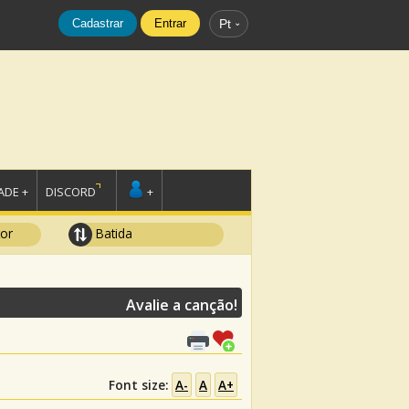
Cadastrar
Entrar
Pt
DE +
DISCORD
+
tor
Batida
Avalie a canção!
Font size:
A-
A
A+