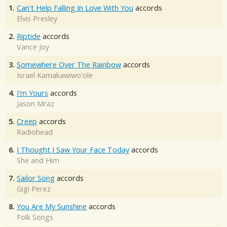
1.
Can't Help Falling In Love With You
accords
Elvis Presley
2.
Riptide
accords
Vance Joy
3.
Somewhere Over The Rainbow
accords
Israel Kamakawiwo'ole
4.
I'm Yours
accords
Jason Mraz
5.
Creep
accords
Radiohead
6.
I Thought I Saw Your Face Today
accords
She and Him
7.
Sailor Song
accords
Gigi Perez
8.
You Are My Sunshine
accords
Folk Songs