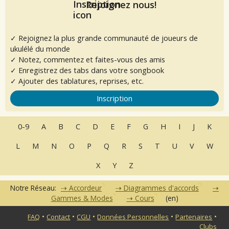
Rejoignez nous!
✓ Rejoignez la plus grande communauté de joueurs de
ukulélé du monde
✓ Notez, commentez et faites-vous des amis
✓ Enregistrez des tabs dans votre songbook
✓ Ajouter des tablatures, reprises, etc.
Inscription
0-9
A
B
C
D
E
F
G
H
I
J
K
L
M
N
O
P
Q
R
S
T
U
V
W
X
Y
Z
Notre Réseau:
Accordeur
Diagrammes d'accords
Gammes & Modes
Cours
(en)
•
•
•
•
•
FAQ
Contact
CGU
Données Personnelles
Partenaires
Clubs