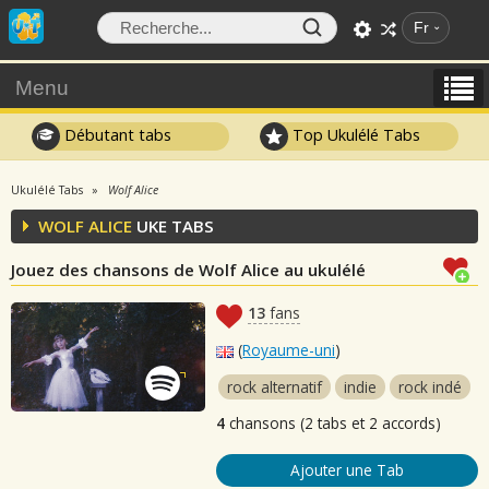
Fr
Menu
Débutant tabs
Top Ukulélé Tabs
Ukulélé Tabs
Wolf Alice
WOLF ALICE
UKE TABS
Jouez des chansons de Wolf Alice au ukulélé
13
fans
(
Royaume-uni
)
rock alternatif
indie
rock indé
4
chansons (2 tabs et 2 accords)
Ajouter une Tab