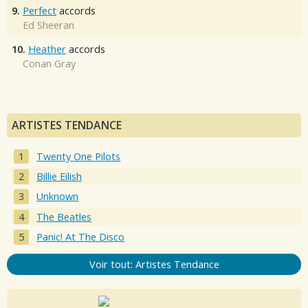
9.
Perfect
accords
Ed Sheeran
10.
Heather
accords
Conan Gray
ARTISTES TENDANCE
Twenty One Pilots
Billie Eilish
Unknown
The Beatles
Panic! At The Disco
Voir tout: Artistes Tendance