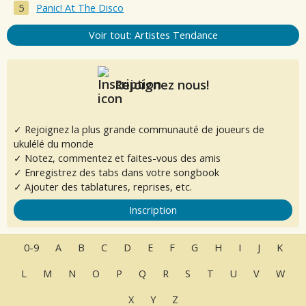
Panic! At The Disco
Voir tout: Artistes Tendance
Rejoignez nous!
✓ Rejoignez la plus grande communauté de joueurs de
ukulélé du monde
✓ Notez, commentez et faites-vous des amis
✓ Enregistrez des tabs dans votre songbook
✓ Ajouter des tablatures, reprises, etc.
Inscription
0-9
A
B
C
D
E
F
G
H
I
J
K
L
M
N
O
P
Q
R
S
T
U
V
W
X
Y
Z