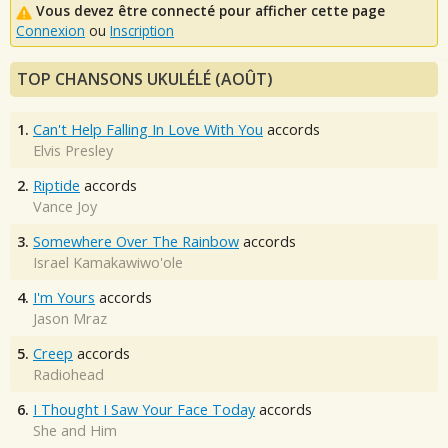
Vous devez être connecté pour afficher cette page
Connexion
ou
Inscription
TOP CHANSONS UKULÉLÉ (AOÛT)
1.
Can't Help Falling In Love With You
accords
Elvis Presley
2.
Riptide
accords
Vance Joy
3.
Somewhere Over The Rainbow
accords
Israel Kamakawiwo'ole
4.
I'm Yours
accords
Jason Mraz
5.
Creep
accords
Radiohead
6.
I Thought I Saw Your Face Today
accords
She and Him