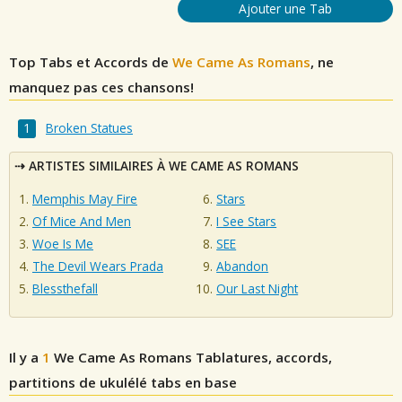
Ajouter une Tab
Top Tabs et Accords de
We Came As Romans
, ne
manquez pas ces chansons!
Broken Statues
ARTISTES SIMILAIRES À WE CAME AS ROMANS
Memphis May Fire
Stars
Of Mice And Men
I See Stars
Woe Is Me
SEE
The Devil Wears Prada
Abandon
Blessthefall
Our Last Night
Il y a
1
We Came As Romans
Tablatures, accords,
partitions de ukulélé tabs en base