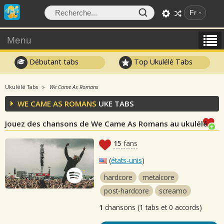
Fr
Menu
Débutant tabs
Top Ukulélé Tabs
Ukulélé Tabs
We Came As Romans
WE CAME AS ROMANS
UKE TABS
Jouez des chansons de We Came As Romans au ukulélé
15
fans
(
états-unis
)
hardcore
metalcore
post-hardcore
screamo
1
chansons (1 tabs et 0 accords)