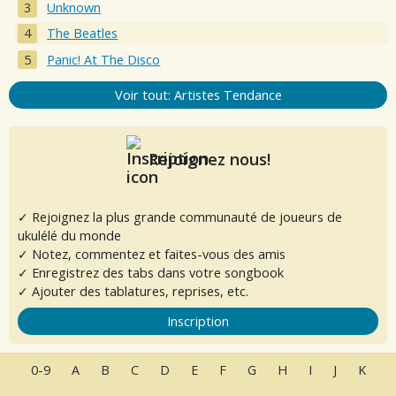
Unknown
The Beatles
Panic! At The Disco
Voir tout: Artistes Tendance
Rejoignez nous!
✓ Rejoignez la plus grande communauté de joueurs de
ukulélé du monde
✓ Notez, commentez et faites-vous des amis
✓ Enregistrez des tabs dans votre songbook
✓ Ajouter des tablatures, reprises, etc.
Inscription
0-9
A
B
C
D
E
F
G
H
I
J
K