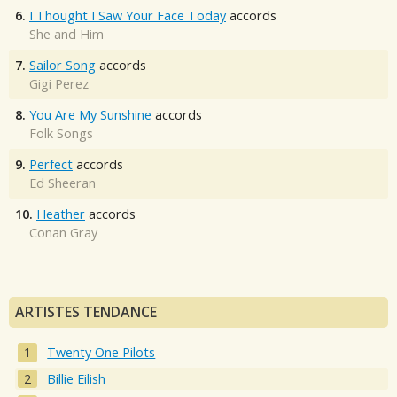
6.
I Thought I Saw Your Face Today
accords
She and Him
7.
Sailor Song
accords
Gigi Perez
8.
You Are My Sunshine
accords
Folk Songs
9.
Perfect
accords
Ed Sheeran
10.
Heather
accords
Conan Gray
ARTISTES TENDANCE
Twenty One Pilots
Billie Eilish