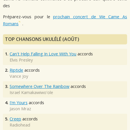
des
Préparez-vous pour le
prochain concert de We Came As
Romans
.
TOP CHANSONS UKULÉLÉ (AOÛT)
1.
Can't Help Falling In Love With You
accords
Elvis Presley
2.
Riptide
accords
Vance Joy
3.
Somewhere Over The Rainbow
accords
Israel Kamakawiwo'ole
4.
I'm Yours
accords
Jason Mraz
5.
Creep
accords
Radiohead