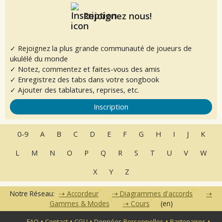
Rejoignez nous!
✓ Rejoignez la plus grande communauté de joueurs de
ukulélé du monde
✓ Notez, commentez et faites-vous des amis
✓ Enregistrez des tabs dans votre songbook
✓ Ajouter des tablatures, reprises, etc.
Inscription
0-9
A
B
C
D
E
F
G
H
I
J
K
L
M
N
O
P
Q
R
S
T
U
V
W
X
Y
Z
Notre Réseau:
Accordeur
Diagrammes d'accords
Gammes & Modes
Cours
(en)
•
•
•
•
•
FAQ
Contact
CGU
Données Personnelles
Partenaires