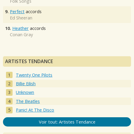
Folk Songs
9.
Perfect
accords
Ed Sheeran
10.
Heather
accords
Conan Gray
ARTISTES TENDANCE
Twenty One Pilots
Billie Eilish
Unknown
The Beatles
Panic! At The Disco
Voir tout: Artistes Tendance