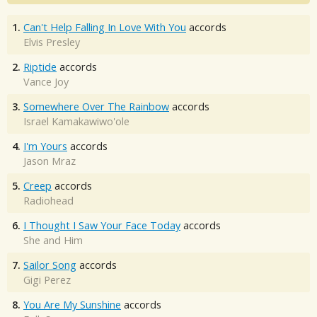
1.
Can't Help Falling In Love With You
accords
Elvis Presley
2.
Riptide
accords
Vance Joy
3.
Somewhere Over The Rainbow
accords
Israel Kamakawiwo'ole
4.
I'm Yours
accords
Jason Mraz
5.
Creep
accords
Radiohead
6.
I Thought I Saw Your Face Today
accords
She and Him
7.
Sailor Song
accords
Gigi Perez
8.
You Are My Sunshine
accords