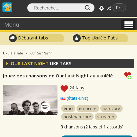
Fr
Menu
Débutant tabs
Top Ukulélé Tabs
Ukulélé Tabs
Our Last Night
OUR LAST NIGHT
UKE TABS
Jouez des chansons de Our Last Night au ukulélé
24
fans
(
états-unis
)
emo
emocore
hardcore
post-hardcore
screamo
3
chansons (2 tabs et 1 accords)