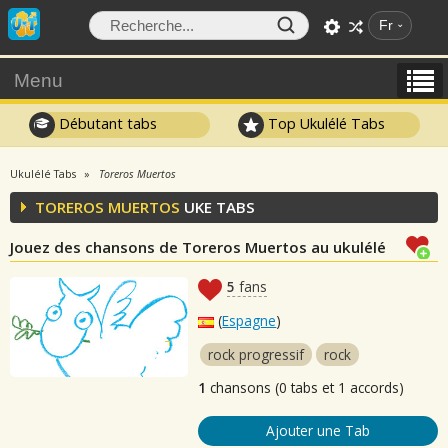
Fr
Menu
Débutant tabs
Top Ukulélé Tabs
Ukulélé Tabs
Toreros Muertos
TOREROS MUERTOS
UKE TABS
Jouez des chansons de Toreros Muertos au ukulélé
5
fans
(
Espagne
)
rock progressif
rock
1
chansons (0 tabs et 1 accords)
Ajouter une Tab