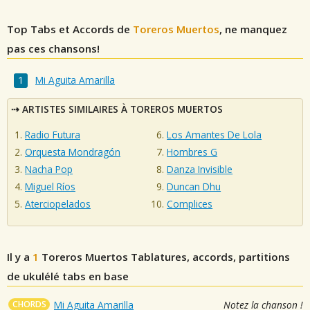
Top Tabs et Accords de
Toreros Muertos
, ne manquez
pas ces chansons!
Mi Aguita Amarilla
ARTISTES SIMILAIRES À TOREROS MUERTOS
Radio Futura
Los Amantes De Lola
Orquesta Mondragón
Hombres G
Nacha Pop
Danza Invisible
Miguel Ríos
Duncan Dhu
Aterciopelados
Complices
Il y a
1
Toreros Muertos
Tablatures, accords, partitions
de ukulélé tabs en base
CHORDS
Mi Aguita Amarilla
Notez la chanson !