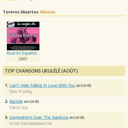
Toreros Muertos
Albums
Rock En Español - Lo Mejor De Toreros Muertos
2001
TOP CHANSONS UKULÉLÉ (AOÛT)
1.
Can't Help Falling In Love With You
accords
Elvis Presley
2.
Riptide
accords
Vance Joy
3.
Somewhere Over The Rainbow
accords
Israel Kamakawiwo'ole