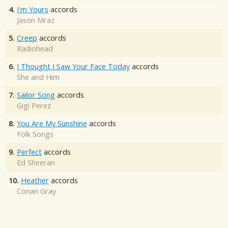
4.
I'm Yours
accords
Jason Mraz
5.
Creep
accords
Radiohead
6.
I Thought I Saw Your Face Today
accords
She and Him
7.
Sailor Song
accords
Gigi Perez
8.
You Are My Sunshine
accords
Folk Songs
9.
Perfect
accords
Ed Sheeran
10.
Heather
accords
Conan Gray