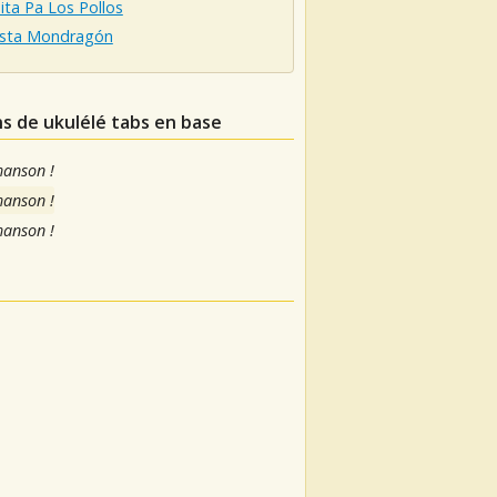
ta Pa Los Pollos
sta Mondragón
ns de ukulélé tabs en base
hanson !
hanson !
hanson !