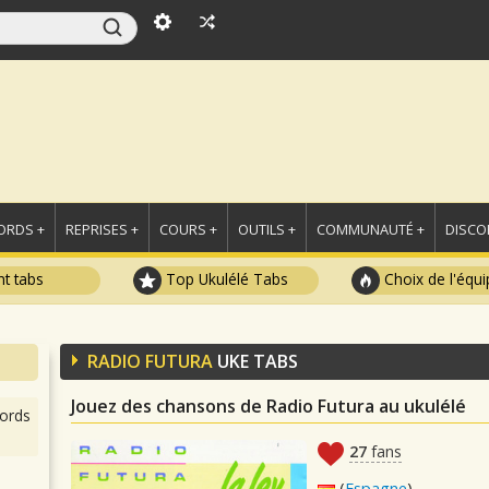
ORDS +
REPRISES +
COURS +
OUTILS +
COMMUNAUTÉ +
DISCO
t tabs
Top Ukulélé Tabs
Choix de l'équi
RADIO FUTURA
UKE TABS
Jouez des chansons de Radio Futura au ukulélé
ords
27
fans
(
Espagne
)