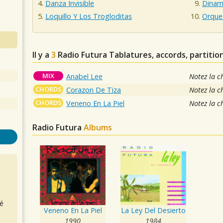
Danza Invisible
Dinami
Loquillo Y Los Trogloditas
Orque
Il y a
3
Radio Futura
Tablatures, accords, partitio
MIX
Anabel Lee
Notez la c
CHORDS
Corazon De Tiza
Notez la c
CHORDS
Veneno En La Piel
Notez la c
Radio Futura
Albums
é
Veneno En La Piel
La Ley Del Desierto
1990
1984