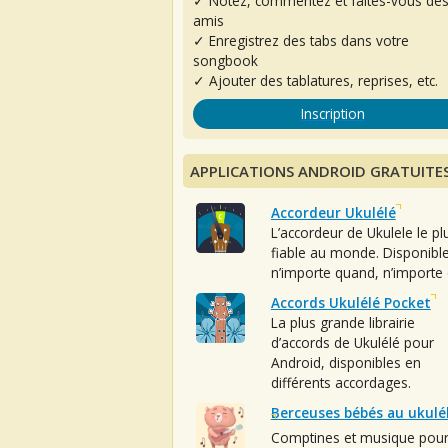
✓ Notez, commentez et faites-vous de
amis
✓ Enregistrez des tabs dans votre
songbook
✓ Ajouter des tablatures, reprises, etc.
Inscription
APPLICATIONS ANDROID GRATUITE
Accordeur Ukulélé
L’accordeur de Ukulele le pl
fiable au monde. Disponibl
n’importe quand, n’importe 
Accords Ukulélé Pocket
La plus grande librairie
d’accords de Ukulélé pour
Android, disponibles en
différents accordages.
Berceuses bébés au ukulé
Comptines et musique pou