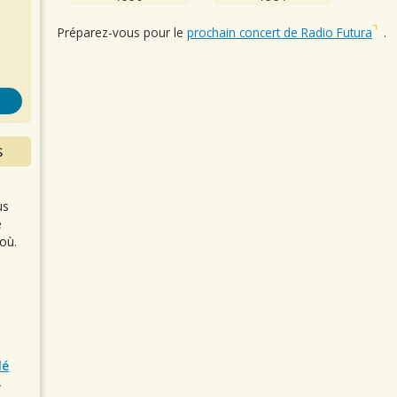
s
Préparez-vous pour le
prochain concert de Radio Futura
.
S
us
e
où.
lé
r