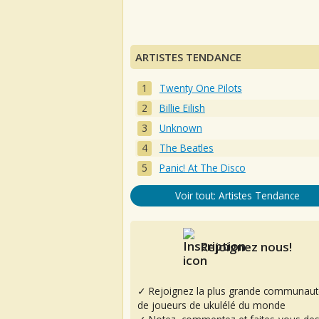
ARTISTES TENDANCE
Twenty One Pilots
Billie Eilish
Unknown
The Beatles
Panic! At The Disco
Voir tout: Artistes Tendance
Rejoignez nous!
✓ Rejoignez la plus grande communaut
de joueurs de ukulélé du monde