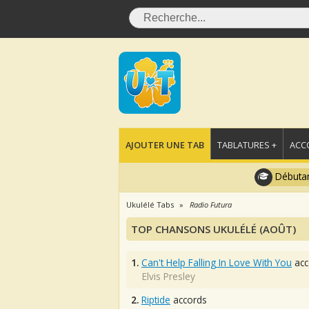
AJOUTER UNE TAB
TABLATURES +
ACC
Débutan
Ukulélé Tabs
Radio Futura
TOP CHANSONS UKULÉLÉ (AOÛT)
1.
Can't Help Falling In Love With You
acc
Elvis Presley
2.
Riptide
accords