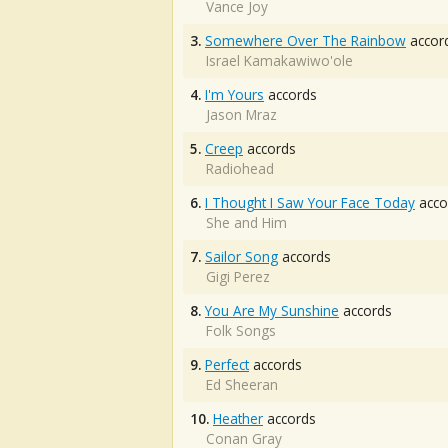
Vance Joy
3.
Somewhere Over The Rainbow
accor
Israel Kamakawiwo'ole
4.
I'm Yours
accords
Jason Mraz
5.
Creep
accords
Radiohead
6.
I Thought I Saw Your Face Today
acco
She and Him
7.
Sailor Song
accords
Gigi Perez
8.
You Are My Sunshine
accords
Folk Songs
9.
Perfect
accords
Ed Sheeran
10.
Heather
accords
Conan Gray