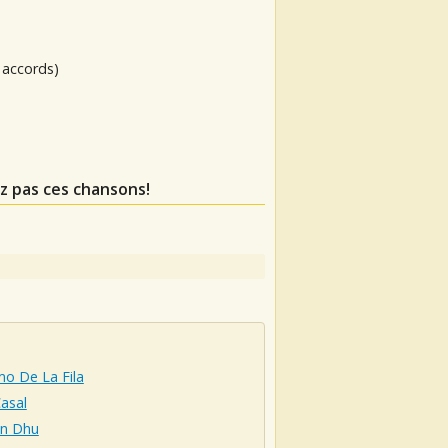
 accords)
z pas ces chansons!
imo De La Fila
asal
n Dhu