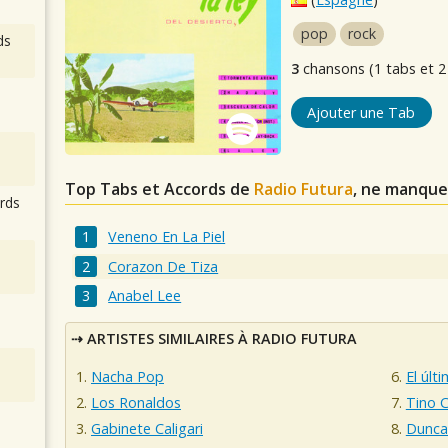
pop
rock
ds
3
chansons (1 tabs et 2
Ajouter une Tab
Top Tabs et Accords de
Radio Futura
, ne manque
rds
Veneno En La Piel
Corazon De Tiza
Anabel Lee
ARTISTES SIMILAIRES À RADIO FUTURA
Nacha Pop
El últ
Los Ronaldos
Tino C
Gabinete Caligari
Dunca