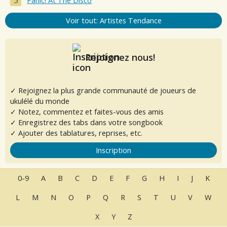
Panic! At The Disco
Voir tout: Artistes Tendance
Rejoignez nous!
✓ Rejoignez la plus grande communauté de joueurs de
ukulélé du monde
✓ Notez, commentez et faites-vous des amis
✓ Enregistrez des tabs dans votre songbook
✓ Ajouter des tablatures, reprises, etc.
Inscription
0-9
A
B
C
D
E
F
G
H
I
J
K
L
M
N
O
P
Q
R
S
T
U
V
W
X
Y
Z