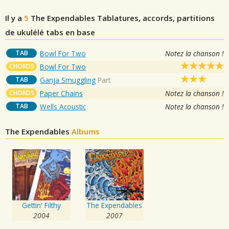
Il y a
5
The Expendables
Tablatures, accords, partitions
de ukulélé tabs en base
TAB
Bowl For Two
Notez la chanson !
CHORDS
Bowl For Two
TAB
Ganja Smuggling
Part
CHORDS
Paper Chains
Notez la chanson !
TAB
Wells Acoustic
Notez la chanson !
The Expendables
Albums
Gettin' Filthy
The Expendables
2004
2007