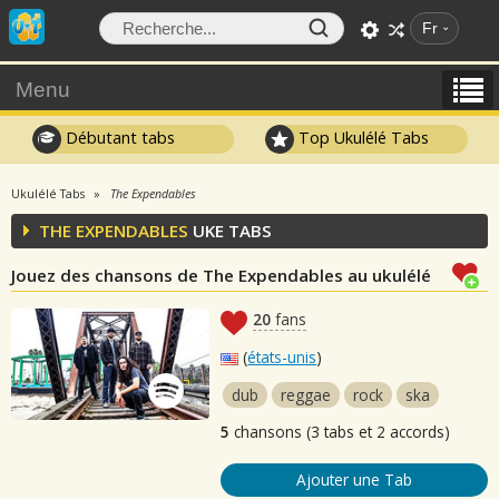
Fr
Menu
Débutant tabs
Top Ukulélé Tabs
Ukulélé Tabs
The Expendables
THE EXPENDABLES
UKE TABS
Jouez des chansons de The Expendables au ukulélé
20
fans
(
états-unis
)
dub
reggae
rock
ska
5
chansons (3 tabs et 2 accords)
Ajouter une Tab