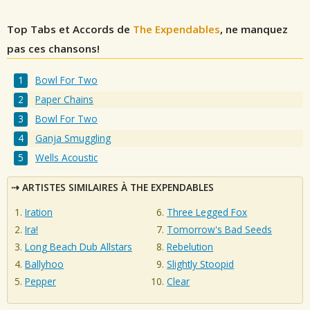
Top Tabs et Accords de
The Expendables
, ne manquez
pas ces chansons!
Bowl For Two
Paper Chains
Bowl For Two
Ganja Smuggling
Wells Acoustic
ARTISTES SIMILAIRES À THE EXPENDABLES
Iration
Three Legged Fox
Ira!
Tomorrow's Bad Seeds
Long Beach Dub Allstars
Rebelution
Ballyhoo
Slightly Stoopid
Pepper
Clear