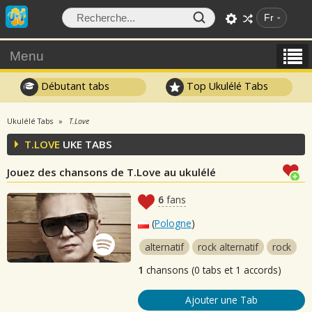
Fr
Menu
Débutant tabs
Top Ukulélé Tabs
Ukulélé Tabs
T.Love
T.LOVE
UKE TABS
Jouez des chansons de T.Love au ukulélé
6
fans
(
Pologne
)
alternatif
rock alternatif
rock
1
chansons (0 tabs et 1 accords)
Ajouter une Tab