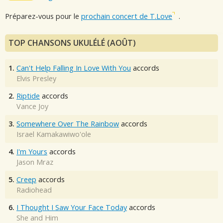
Préparez-vous pour le
prochain concert de T.Love
.
TOP CHANSONS UKULÉLÉ (AOÛT)
1.
Can't Help Falling In Love With You
accords
Elvis Presley
2.
Riptide
accords
Vance Joy
3.
Somewhere Over The Rainbow
accords
Israel Kamakawiwo'ole
4.
I'm Yours
accords
Jason Mraz
5.
Creep
accords
Radiohead
6.
I Thought I Saw Your Face Today
accords
She and Him