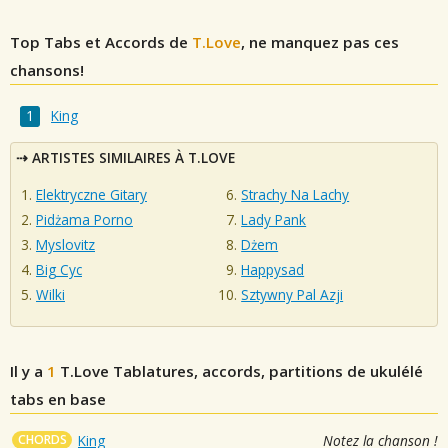
Top Tabs et Accords de
T.Love
, ne manquez pas ces
chansons!
King
ARTISTES SIMILAIRES À T.LOVE
Elektryczne Gitary
Strachy Na Lachy
Pidżama Porno
Lady Pank
Myslovitz
Dżem
Big Cyc
Happysad
Wilki
Sztywny Pal Azji
Il y a
1
T.Love
Tablatures, accords, partitions de ukulélé
tabs en base
CHORDS
King
Notez la chanson !