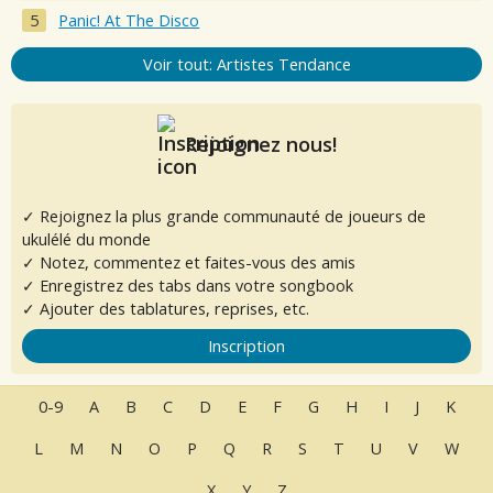
Panic! At The Disco
Voir tout: Artistes Tendance
Rejoignez nous!
✓ Rejoignez la plus grande communauté de joueurs de
ukulélé du monde
✓ Notez, commentez et faites-vous des amis
✓ Enregistrez des tabs dans votre songbook
✓ Ajouter des tablatures, reprises, etc.
Inscription
0-9
A
B
C
D
E
F
G
H
I
J
K
L
M
N
O
P
Q
R
S
T
U
V
W
X
Y
Z