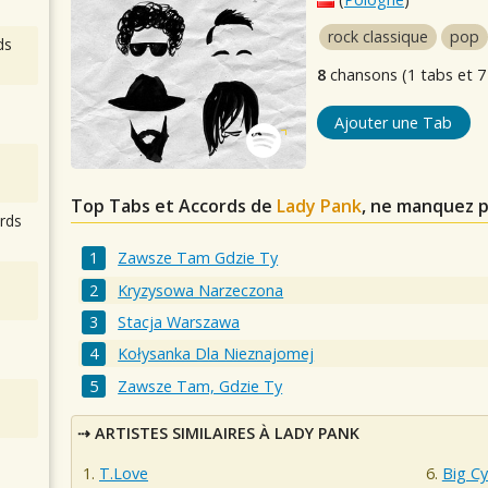
rock classique
pop
ds
8
chansons (1 tabs et 7
Ajouter une Tab
Top Tabs et Accords de
Lady Pank
, ne manquez p
rds
Zawsze Tam Gdzie Ty
Kryzysowa Narzeczona
Stacja Warszawa
Kołysanka Dla Nieznajomej
Zawsze Tam, Gdzie Ty
ARTISTES SIMILAIRES À LADY PANK
T.Love
Big Cy