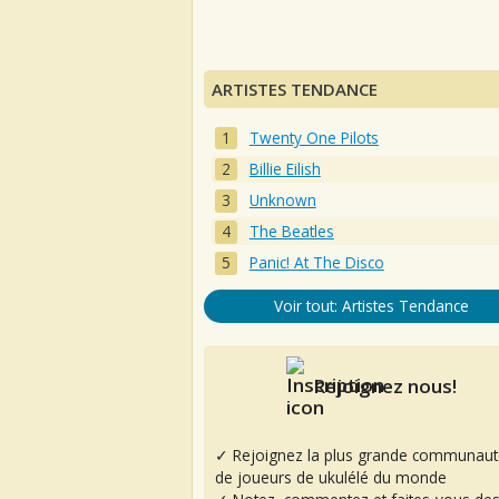
ARTISTES TENDANCE
Twenty One Pilots
Billie Eilish
Unknown
The Beatles
Panic! At The Disco
Voir tout: Artistes Tendance
Rejoignez nous!
✓ Rejoignez la plus grande communaut
de joueurs de ukulélé du monde