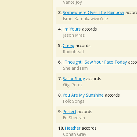
Vance Joy
3.
Somewhere Over The Rainbow
accor
Israel Kamakawiwo'ole
4.
I'm Yours
accords
Jason Mraz
5.
Creep
accords
Radiohead
6.
I Thought I Saw Your Face Today
acco
She and Him
7.
Sailor Song
accords
Gigi Perez
8.
You Are My Sunshine
accords
Folk Songs
9.
Perfect
accords
Ed Sheeran
10.
Heather
accords
Conan Gray