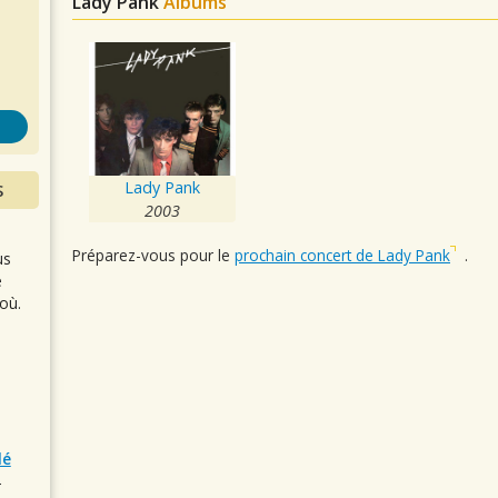
Lady Pank
Albums
s
Lady Pank
S
2003
Préparez-vous pour le
prochain concert de Lady Pank
.
us
e
où.
lé
r