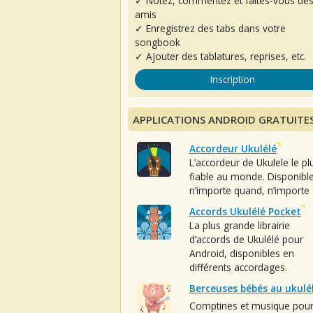
✓ Notez, commentez et faites-vous de
amis
✓ Enregistrez des tabs dans votre
songbook
✓ Ajouter des tablatures, reprises, etc.
Inscription
APPLICATIONS ANDROID GRATUITE
Accordeur Ukulélé
L’accordeur de Ukulele le pl
fiable au monde. Disponibl
n’importe quand, n’importe 
Accords Ukulélé Pocket
La plus grande librairie
d’accords de Ukulélé pour
Android, disponibles en
différents accordages.
Berceuses bébés au ukulé
Comptines et musique pou