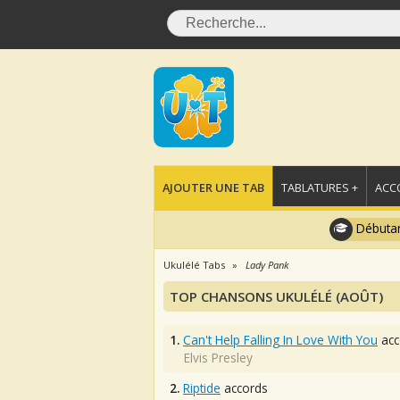
AJOUTER UNE TAB
TABLATURES +
ACC
Débutan
Ukulélé Tabs
Lady Pank
TOP CHANSONS UKULÉLÉ (AOÛT)
1.
Can't Help Falling In Love With You
acc
Elvis Presley
2.
Riptide
accords