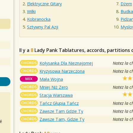
Elektryczne Gitary
Dżem
Wilki
Budka 
Kobranocka
Pidża
Sztywny Pal Azji
Myslov
Il y a
8
Lady Pank
Tablatures, accords, partitions 
CHORDS
Kołysanka Dla Nieznajomej
Notez la c
CHORDS
Kryzysowa Narzeczona
Notez la c
MIX
Mała Wojna
CHORDS
Mniej Niż Zero
Notez la c
CHORDS
Stacja Warszawa
CHORDS
Tańcz Głupia Tańcz
Notez la c
CHORDS
Zawsze Tam Gdzie Ty
Notez la c
CHORDS
Zawsze Tam, Gdzie Ty
Notez la c
é