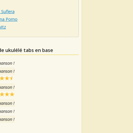
Suflera
ma Porno
itz
de ukulélé tabs en base
hanson !
hanson !
hanson !
hanson !
hanson !
hanson !