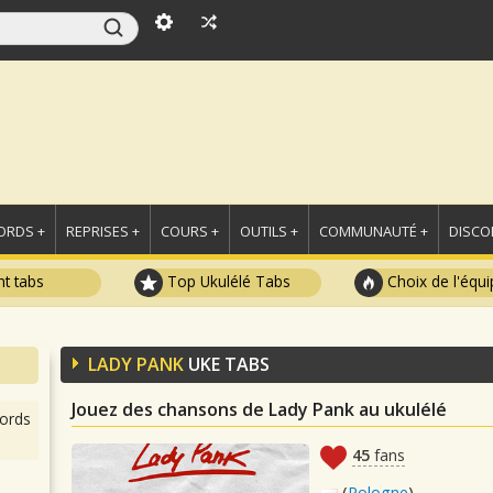
ORDS +
REPRISES +
COURS +
OUTILS +
COMMUNAUTÉ +
DISCO
t tabs
Top Ukulélé Tabs
Choix de l'équi
LADY PANK
UKE TABS
Jouez des chansons de Lady Pank au ukulélé
ords
45
fans
(
Pologne
)