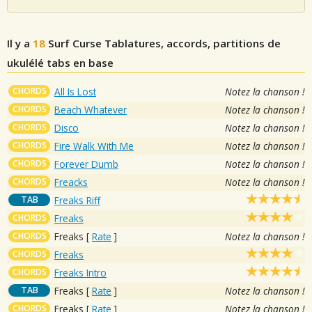
Il y a
18
Surf Curse
Tablatures, accords, partitions de
ukulélé tabs en base
CHORDS
All Is Lost
Notez la chanson !
CHORDS
Beach Whatever
Notez la chanson !
CHORDS
Disco
Notez la chanson !
CHORDS
Fire Walk With Me
Notez la chanson !
CHORDS
Forever Dumb
Notez la chanson !
CHORDS
Freacks
Notez la chanson !
TAB
Freaks Riff
CHORDS
Freaks
CHORDS
Freaks
[
Rate
]
Notez la chanson !
CHORDS
Freaks
CHORDS
Freaks Intro
TAB
Freaks
[
Rate
]
Notez la chanson !
CHORDS
Freaks
[
Rate
]
Notez la chanson !