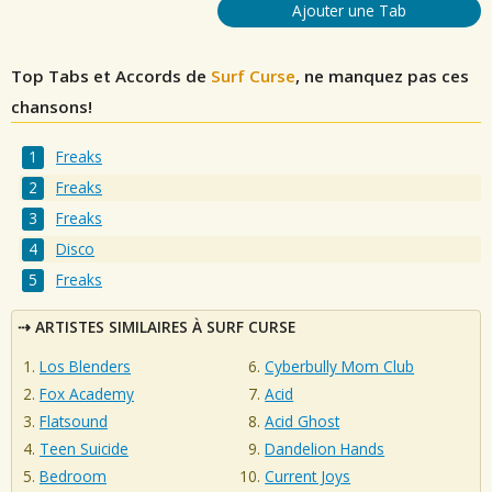
Ajouter une Tab
Top Tabs et Accords de
Surf Curse
, ne manquez pas ces
chansons!
Freaks
Freaks
Freaks
Disco
Freaks
ARTISTES SIMILAIRES À SURF CURSE
Los Blenders
Cyberbully Mom Club
Fox Academy
Acid
Flatsound
Acid Ghost
Teen Suicide
Dandelion Hands
Bedroom
Current Joys