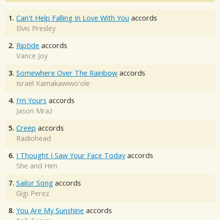
1.
Can't Help Falling In Love With You
accords
Elvis Presley
2.
Riptide
accords
Vance Joy
3.
Somewhere Over The Rainbow
accords
Israel Kamakawiwo'ole
4.
I'm Yours
accords
Jason Mraz
5.
Creep
accords
Radiohead
6.
I Thought I Saw Your Face Today
accords
She and Him
7.
Sailor Song
accords
Gigi Perez
8.
You Are My Sunshine
accords