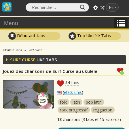
Fr
Menu
Débutant tabs
Top Ukulélé Tabs
Ukulélé Tabs
Surf Curse
SURF CURSE
UKE TABS
Jouez des chansons de Surf Curse au ukulélé
54
fans
(
états-unis
)
folk
latin
pop latin
rock progressif
reggaeton
18
chansons (3 tabs et 15 accords)