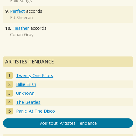
Folk Songs
9.
Perfect
accords
Ed Sheeran
10.
Heather
accords
Conan Gray
ARTISTES TENDANCE
Twenty One Pilots
Billie Eilish
Unknown
The Beatles
Panic! At The Disco
Voir tout: Artistes Tendance