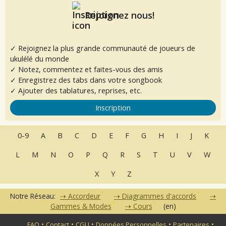
Rejoignez nous!
✓ Rejoignez la plus grande communauté de joueurs de
ukulélé du monde
✓ Notez, commentez et faites-vous des amis
✓ Enregistrez des tabs dans votre songbook
✓ Ajouter des tablatures, reprises, etc.
Inscription
0-9
A
B
C
D
E
F
G
H
I
J
K
L
M
N
O
P
Q
R
S
T
U
V
W
X
Y
Z
Notre Réseau:
Accordeur
Diagrammes d'accords
Gammes & Modes
Cours
(en)
•
•
•
•
•
FAQ
Contact
CGU
Données Personnelles
Partenaires