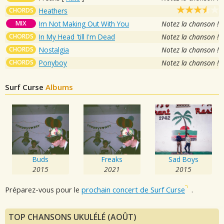
CHORDS
Heathers
MIX
Im Not Making Out With You
Notez la chanson !
CHORDS
In My Head 'till I'm Dead
Notez la chanson !
CHORDS
Nostalgia
Notez la chanson !
CHORDS
Ponyboy
Notez la chanson !
Surf Curse
Albums
Buds
Freaks
Sad Boys
2015
2021
2015
Préparez-vous pour le
prochain concert de Surf Curse
.
TOP CHANSONS UKULÉLÉ (AOÛT)