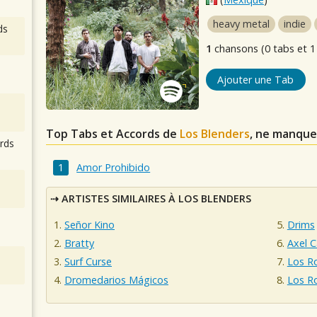
heavy metal
indie
ds
1
chansons (0 tabs et 1
Ajouter une Tab
Top Tabs et Accords de
Los Blenders
, ne manque
rds
Amor Prohibido
ARTISTES SIMILAIRES À LOS BLENDERS
Señor Kino
Drims
Bratty
Axel C
Surf Curse
Los R
Dromedarios Mágicos
Los R