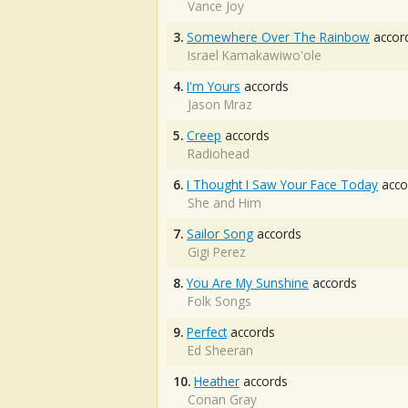
Vance Joy
3.
Somewhere Over The Rainbow
accor
Israel Kamakawiwo'ole
4.
I'm Yours
accords
Jason Mraz
5.
Creep
accords
Radiohead
6.
I Thought I Saw Your Face Today
acco
She and Him
7.
Sailor Song
accords
Gigi Perez
8.
You Are My Sunshine
accords
Folk Songs
9.
Perfect
accords
Ed Sheeran
10.
Heather
accords
Conan Gray