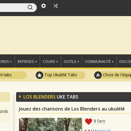
ORDS +
REPRISES +
COURS +
OUTILS +
COMMUNAUTÉ +
DISCO
t tabs
Top Ukulélé Tabs
Choix de l'équi
LOS BLENDERS
UKE TABS
Jouez des chansons de Los Blenders au ukulélé
ords
5
fans
(
Mexique
)