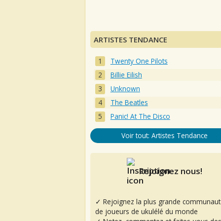
ARTISTES TENDANCE
Twenty One Pilots
Billie Eilish
Unknown
The Beatles
Panic! At The Disco
Voir tout: Artistes Tendance
Rejoignez nous!
✓ Rejoignez la plus grande communaut
de joueurs de ukulélé du monde