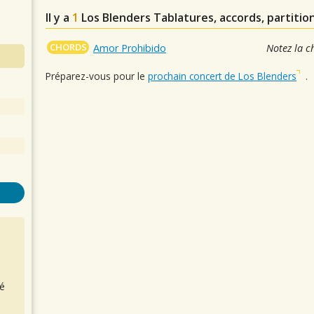
Il y a
1
Los Blenders
Tablatures, accords, partitio
CHORDS
Amor Prohibido
Notez la c
Préparez-vous pour le
prochain concert de Los Blenders
.
é