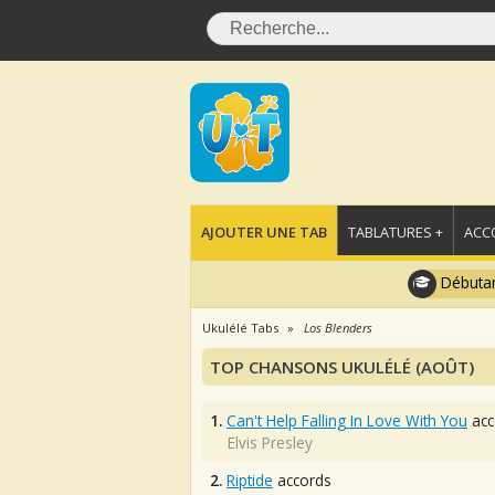
AJOUTER UNE TAB
TABLATURES +
ACC
Débutan
Ukulélé Tabs
Los Blenders
TOP CHANSONS UKULÉLÉ (AOÛT)
1.
Can't Help Falling In Love With You
acc
Elvis Presley
2.
Riptide
accords