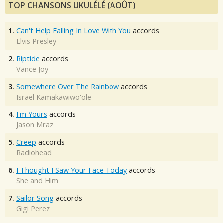
TOP CHANSONS UKULÉLÉ (AOÛT)
1.
Can't Help Falling In Love With You
accords
Elvis Presley
2.
Riptide
accords
Vance Joy
3.
Somewhere Over The Rainbow
accords
Israel Kamakawiwo'ole
4.
I'm Yours
accords
Jason Mraz
5.
Creep
accords
Radiohead
6.
I Thought I Saw Your Face Today
accords
She and Him
7.
Sailor Song
accords
Gigi Perez