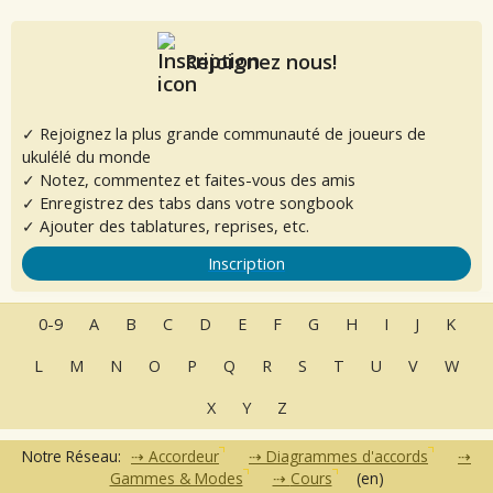
Rejoignez nous!
✓ Rejoignez la plus grande communauté de joueurs de
ukulélé du monde
✓ Notez, commentez et faites-vous des amis
✓ Enregistrez des tabs dans votre songbook
✓ Ajouter des tablatures, reprises, etc.
Inscription
0-9
A
B
C
D
E
F
G
H
I
J
K
L
M
N
O
P
Q
R
S
T
U
V
W
X
Y
Z
Notre Réseau:
Accordeur
Diagrammes d'accords
Gammes & Modes
Cours
(en)