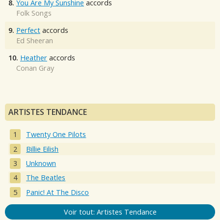
8.
You Are My Sunshine
accords
Folk Songs
9.
Perfect
accords
Ed Sheeran
10.
Heather
accords
Conan Gray
ARTISTES TENDANCE
Twenty One Pilots
Billie Eilish
Unknown
The Beatles
Panic! At The Disco
Voir tout: Artistes Tendance