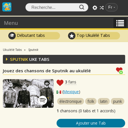
Fr
Menu
Débutant tabs
Top Ukulélé Tabs
Ukulélé Tabs
Sputnik
SPUTNIK
UKE TABS
Jouez des chansons de Sputnik au ukulélé
3
fans
(
Mexique
)
électronique
folk
latin
punk
1
chansons (0 tabs et 1 accords)
Ajouter une Tab