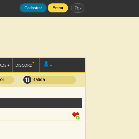
Cadastrar
Entrar
Pt
DE +
DISCORD
+
tor
Batida