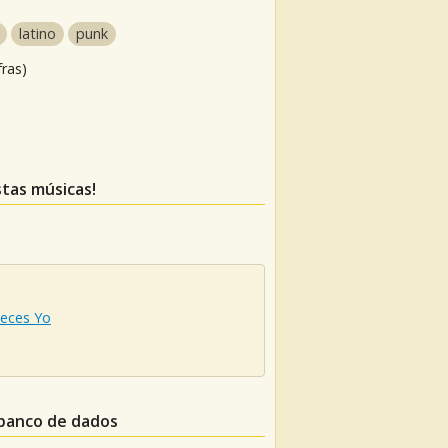
latino
punk
fras)
stas músicas!
Veces Yo
 banco de dados