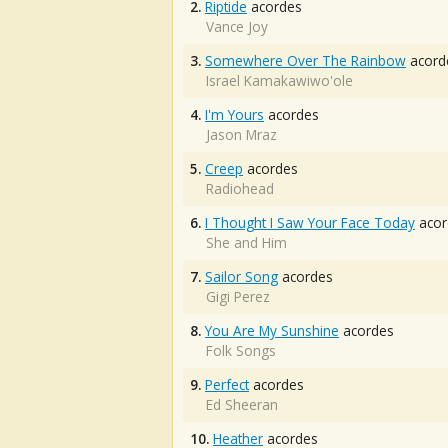
2.
Riptide
acordes
Vance Joy
3.
Somewhere Over The Rainbow
acord
Israel Kamakawiwo'ole
4.
I'm Yours
acordes
Jason Mraz
5.
Creep
acordes
Radiohead
6.
I Thought I Saw Your Face Today
acor
She and Him
7.
Sailor Song
acordes
Gigi Perez
8.
You Are My Sunshine
acordes
Folk Songs
9.
Perfect
acordes
Ed Sheeran
10.
Heather
acordes