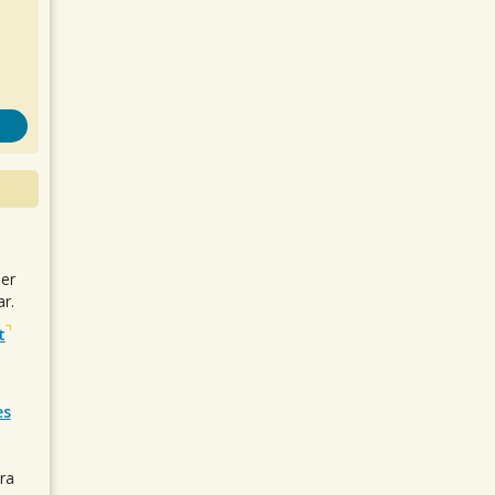
uer
r.
t
es
ra