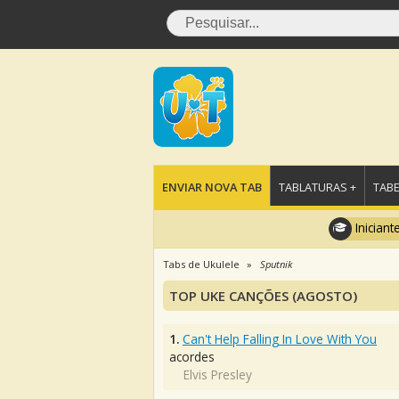
ENVIAR NOVA TAB
TABLATURAS +
TABE
Iniciant
Tabs de Ukulele
Sputnik
TOP UKE CANÇÕES (AGOSTO)
1.
Can't Help Falling In Love With You
acordes
Elvis Presley