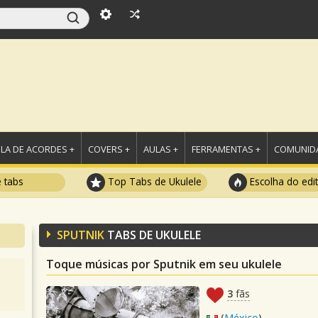
LA DE ACORDES +
COVERS +
AULAS +
FERRAMENTAS +
COMUNIDA
e tabs
Top Tabs de Ukulele
Escolha do edi
SPUTNIK
TABS DE UKULELE
Toque músicas por Sputnik em seu ukulele
3
fãs
(
México
)