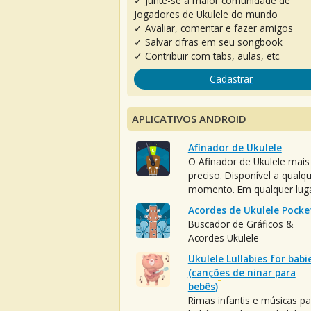
✓ Junte-se à maior comunidade de
Jogadores de Ukulele do mundo
✓ Avaliar, comentar e fazer amigos
✓ Salvar cifras em seu songbook
✓ Contribuir com tabs, aulas, etc.
Cadastrar
APLICATIVOS ANDROID
Afinador de Ukulele
O Afinador de Ukulele mais
preciso. Disponível a qualq
momento. Em qualquer luga
Acordes de Ukulele Pocke
Buscador de Gráficos &
Acordes Ukulele
Ukulele Lullabies for babi
(canções de ninar para
bebês)
Rimas infantis e músicas pa