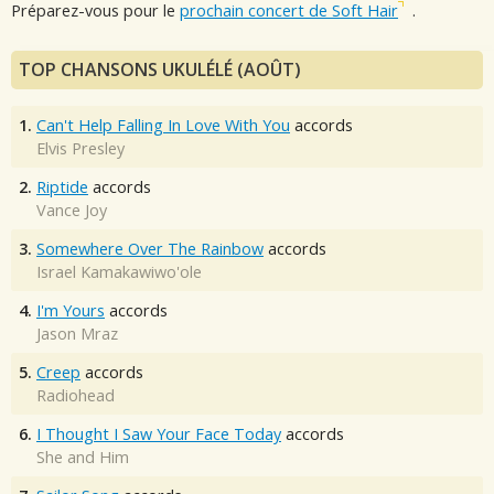
Préparez-vous pour le
prochain concert de Soft Hair
.
TOP CHANSONS UKULÉLÉ (AOÛT)
1.
Can't Help Falling In Love With You
accords
Elvis Presley
2.
Riptide
accords
Vance Joy
3.
Somewhere Over The Rainbow
accords
Israel Kamakawiwo'ole
4.
I'm Yours
accords
Jason Mraz
5.
Creep
accords
Radiohead
6.
I Thought I Saw Your Face Today
accords
She and Him