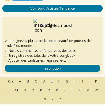
Voir tout: Artistes Tendance
Rejoignez nous!
✓ Rejoignez la plus grande communauté de joueurs de
ukulélé du monde
✓ Notez, commentez et faites-vous des amis
✓ Enregistrez des tabs dans votre songbook
✓ Ajouter des tablatures, reprises, etc.
Inscription
0-9
A
B
C
D
E
F
G
H
I
J
K
L
M
N
O
P
Q
R
S
T
U
V
W
X
Y
Z