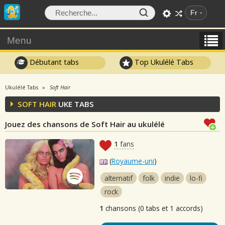
Fr
Menu
Débutant tabs
Top Ukulélé Tabs
Ukulélé Tabs
Soft Hair
SOFT HAIR
UKE TABS
Jouez des chansons de Soft Hair au ukulélé
1
fans
(
Royaume-uni
)
alternatif
folk
indie
lo-fi
rock
1
chansons (0 tabs et 1 accords)