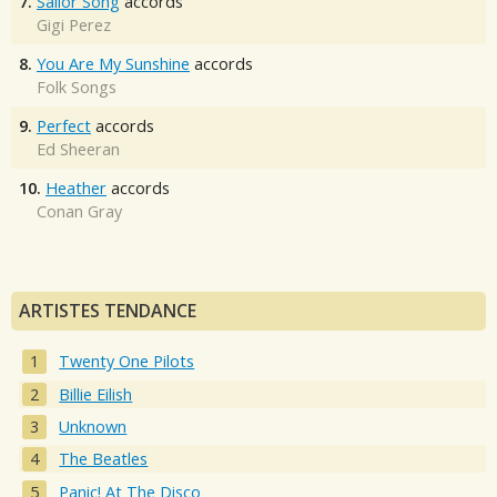
7.
Sailor Song
accords
Gigi Perez
8.
You Are My Sunshine
accords
Folk Songs
9.
Perfect
accords
Ed Sheeran
10.
Heather
accords
Conan Gray
ARTISTES TENDANCE
Twenty One Pilots
Billie Eilish
Unknown
The Beatles
Panic! At The Disco