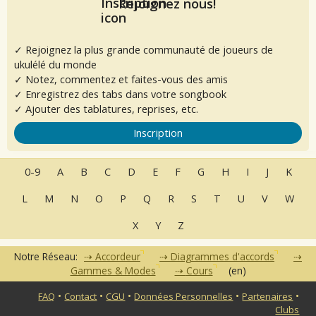
Rejoignez nous!
✓ Rejoignez la plus grande communauté de joueurs de
ukulélé du monde
✓ Notez, commentez et faites-vous des amis
✓ Enregistrez des tabs dans votre songbook
✓ Ajouter des tablatures, reprises, etc.
Inscription
0-9
A
B
C
D
E
F
G
H
I
J
K
L
M
N
O
P
Q
R
S
T
U
V
W
X
Y
Z
Notre Réseau:
Accordeur
Diagrammes d'accords
Gammes & Modes
Cours
(en)
•
•
•
•
•
FAQ
Contact
CGU
Données Personnelles
Partenaires
Clubs