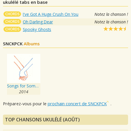
ukulélé tabs en base
CHORDS
I've Got A Huge Crush On You
Notez la chanson !
CHORDS
Oh Darling Dear
Notez la chanson !
CHORDS
Spooky Ghosts
SNCKPCK
Albums
Songs for Someone You Love
2014
Préparez-vous pour le
prochain concert de SNCKPCK
.
TOP CHANSONS UKULÉLÉ (AOÛT)