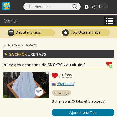
Fr
Menu
Débutant tabs
Top Ukulélé Tabs
Ukulélé Tabs
SNCKPCK
SNCKPCK
UKE TABS
Jouez des chansons de SNCKPCK au ukulélé
21
fans
(
états-unis
)
new age
3
chansons (0 tabs et 3 accords)
Ajouter une Tab