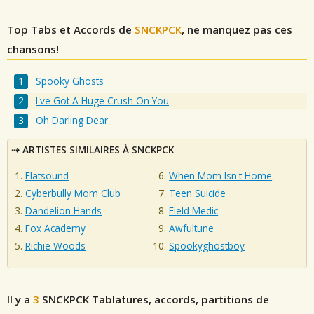
Top Tabs et Accords de
SNCKPCK
, ne manquez pas ces
chansons!
Spooky Ghosts
I've Got A Huge Crush On You
Oh Darling Dear
ARTISTES SIMILAIRES À SNCKPCK
Flatsound
When Mom Isn't Home
Cyberbully Mom Club
Teen Suicide
Dandelion Hands
Field Medic
Fox Academy
Awfultune
Richie Woods
Spookyghostboy
Il y a
3
SNCKPCK
Tablatures, accords, partitions de