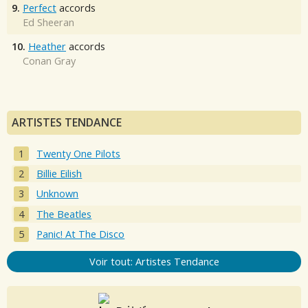
9.
Perfect
accords
Ed Sheeran
10.
Heather
accords
Conan Gray
ARTISTES TENDANCE
Twenty One Pilots
Billie Eilish
Unknown
The Beatles
Panic! At The Disco
Voir tout: Artistes Tendance