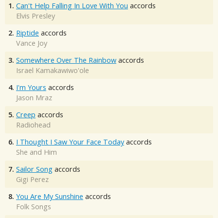
1.
Can't Help Falling In Love With You
accords
Elvis Presley
2.
Riptide
accords
Vance Joy
3.
Somewhere Over The Rainbow
accords
Israel Kamakawiwo'ole
4.
I'm Yours
accords
Jason Mraz
5.
Creep
accords
Radiohead
6.
I Thought I Saw Your Face Today
accords
She and Him
7.
Sailor Song
accords
Gigi Perez
8.
You Are My Sunshine
accords
Folk Songs