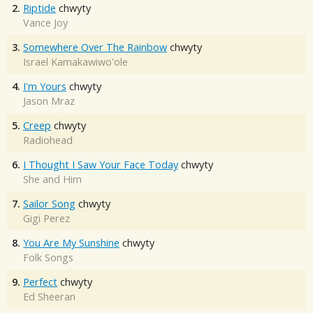
2.
Riptide
chwyty
Vance Joy
3.
Somewhere Over The Rainbow
chwyty
Israel Kamakawiwo'ole
4.
I'm Yours
chwyty
Jason Mraz
5.
Creep
chwyty
Radiohead
6.
I Thought I Saw Your Face Today
chwyty
She and Him
7.
Sailor Song
chwyty
Gigi Perez
8.
You Are My Sunshine
chwyty
Folk Songs
9.
Perfect
chwyty
Ed Sheeran