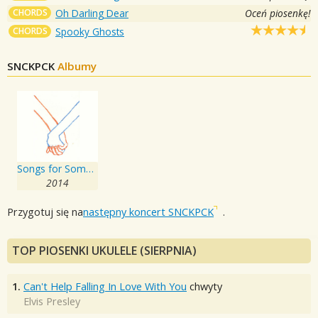
CHORDS
Oh Darling Dear
Oceń piosenkę!
CHORDS
Spooky Ghosts
SNCKPCK
Albumy
Songs for Someone You Love
2014
Przygotuj się na
następny koncert SNCKPCK
.
TOP PIOSENKI UKULELE (SIERPNIA)
1.
Can't Help Falling In Love With You
chwyty
Elvis Presley