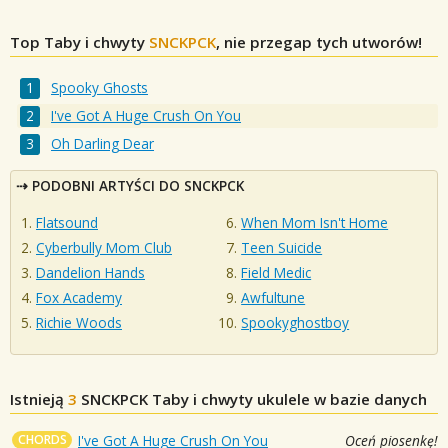
Top Taby i chwyty
SNCKPCK
, nie przegap tych utworów!
Spooky Ghosts
I've Got A Huge Crush On You
Oh Darling Dear
PODOBNI ARTYŚCI DO SNCKPCK
Flatsound
When Mom Isn't Home
Cyberbully Mom Club
Teen Suicide
Dandelion Hands
Field Medic
Fox Academy
Awfultune
Richie Woods
Spookyghostboy
Istnieją
3
SNCKPCK
Taby i chwyty ukulele w bazie danych
CHORDS
I've Got A Huge Crush On You
Oceń piosenkę!