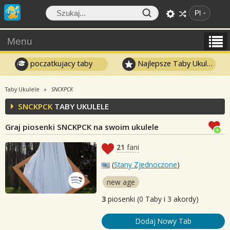
Pl
Menu
poczatkujacy taby
Najlepsze Taby Ukulele
Taby Ukulele
SNCKPCK
SNCKPCK
TABY UKULELE
Graj piosenki SNCKPCK na swoim ukulele
21
fani
(
Stany Zjednoczone
)
new age
3
piosenki (0 Taby i 3 akordy)
Dodaj Nowy Tab